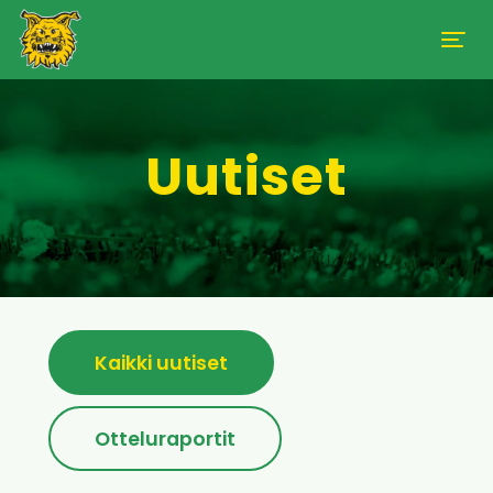
Uutiset
Kaikki uutiset
Otteluraportit