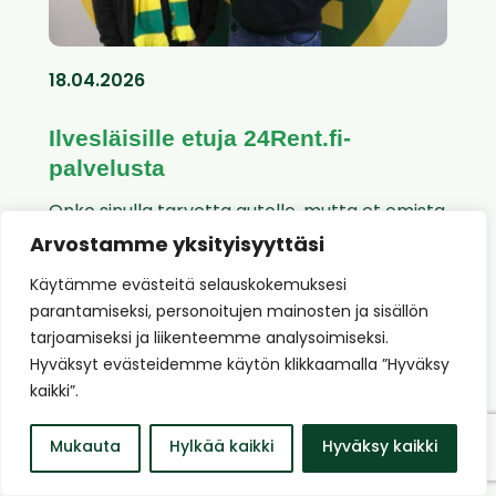
18.04.2026
Ilvesläisille etuja 24Rent.fi-
palvelusta
Onko sinulla tarvetta autolle, mutta et omista
sellaista? Pitäisikö ostamasi tavarat viedä...
Arvostamme yksityisyyttäsi
Käytämme evästeitä selauskokemuksesi
Lue koko artikkeli
parantamiseksi, personoitujen mainosten ja sisällön
tarjoamiseksi ja liikenteemme analysoimiseksi.
Hyväksyt evästeidemme käytön klikkaamalla ”Hyväksy
kaikki”.
Mukauta
Hylkää kaikki
Hyväksy kaikki