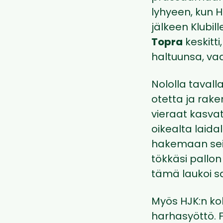
lyhyeen, kun 
jälkeen Klubi
Topra
keskitti
haltuunsa, va
Nololla tavall
otetta ja rake
vieraat kasva
oikealta laidal
hakemaan sein
tökkäsi pallon
tämä laukoi s
Myös HJK:n ko
harhasyöttö. 