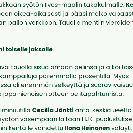
ukkaan syötön Ilves-maalin takakulmalle.
Ke
seen oikea-aikaisesti ja pääsi melko vapaast
n pallon verkkoon. Tauolle mentiin vieraide
i toiselle jaksolle
voi tauolla sisua omaan peliinsä ja alkoi tois
nkamppailuja paremmalla prosentilla. Myös
ssa oli enemmän selkeyttä ja suoraviivaisuut
e jopa hienoisen otteen pelitapahtumista.
liminuutilla
Cecilia Jäntti
antoi keskialueelta
syötön vasempaan laitaan HJK-puolustuksen
n kentälle vaihdettu
Ilona Heinonen
väläytt