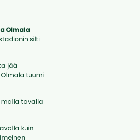
a Olmala
adionin silti
ta jää
”, Olmala tuumi
amalla tavalla
tavalla kuin
viimeinen