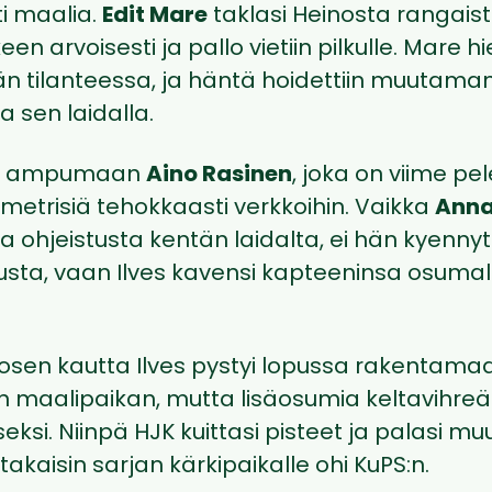
ti maalia.
Edit Mare
taklasi Heinosta rangaist
een arvoisesti ja pallo vietiin pilkulle. Mare
än tilanteessa, ja häntä hoidettiin muutama
a sen laidalla.
tui ampumaan
Aino Rasinen
, joka on viime pe
-metrisiä tehokkaasti verkkoihin. Vaikka
Anna
a ohjeistusta kentän laidalta, ei hän kyenny
usta, vaan Ilves kavensi kapteeninsa osumal
nosen kautta Ilves pystyi lopussa rakenta
 maalipaikan, mutta lisäosumia keltavihreät
eksi. Niinpä HJK kuittasi pisteet ja palasi 
takaisin sarjan kärkipaikalle ohi KuPS:n.