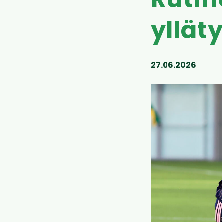
Rutin
yllät
27.06.2026