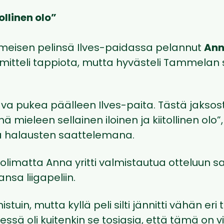
tollinen olo”
iimeisen pelinsä Ilves-paidassa pelannut
Ann
itteli tappiota, mutta hyvästeli Tammelan st
va pukea päälleen Ilves-paita. Tästä jaksos
 mieleen sellainen iloinen ja kiitollinen olo
a halausten saattelemana.
olimatta Anna yritti valmistautua otteluun s
nsa liigapeliin.
istuin, mutta kyllä peli silti jännitti vähän eri 
ssä oli kuitenkin se tosiasia, että tämä on 