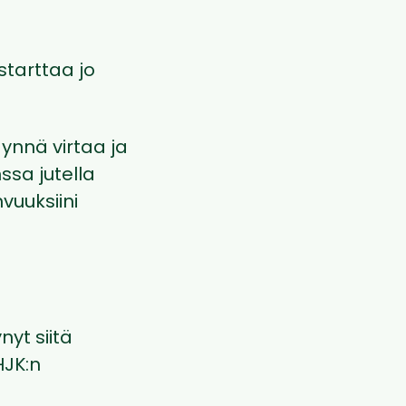
starttaa jo
äynnä virtaa ja
ssa jutella
hvuuksiini
yt siitä
HJK:n