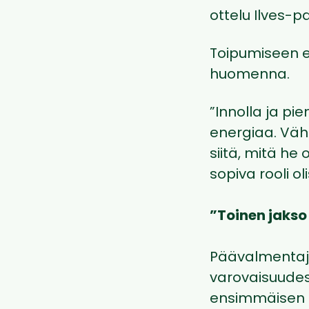
ottelu Ilves-p
Toipumiseen ei
huomenna.
”Innolla ja pi
energiaa. Väh
siitä, mitä he 
sopiva rooli ol
”Toinen jakso
Päävalmenta
varovaisuudest
ensimmäisen m