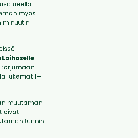
usalueella
 hieman myös
n minuutin
leissä
 Laihaselle
t torjumaan
la lukemat 1–
maan muutaman
 eivät
muutaman tunnin