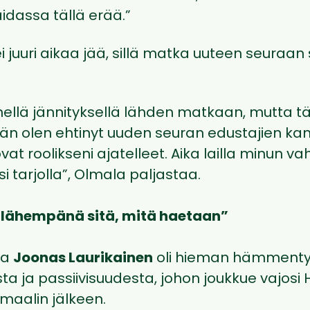
aidassa tällä erää.”
 juuri aikaa jää, sillä matka uuteen seuraan 
enellä jännityksellä lähden matkaan, mutta t
än olen ehtinyt uuden seuran edustajien kan
ovat roolikseni ajatelleet. Aika lailla minun va
isi tarjolla”, Olmala paljastaa.
 lähempänä sitä, mitä haetaan”
ja
Joonas Laurikainen
oli hieman hämmentyn
a ja passiivisuudesta, johon joukkue vajosi 
aalin jälkeen.