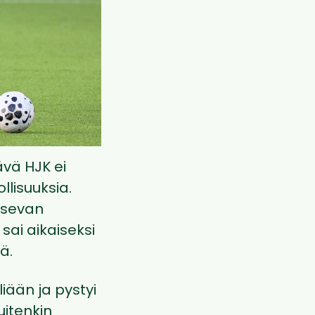
ävä HJK ei
llisuuksia.
aisevan
sai aikaiseksi
ä.
liään ja pystyi
uitenkin