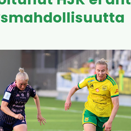
oitunut HJK ei an
ysmahdollisuutta