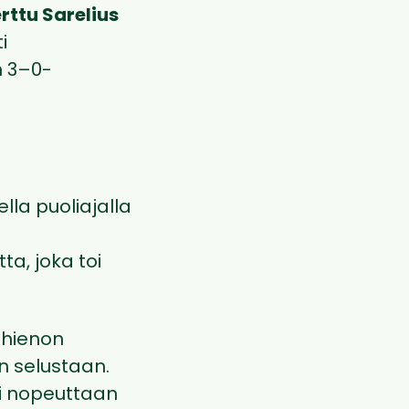
rttu Sarelius
i
n 3–0-
ella puoliajalla
ta, joka toi
 hienon
 selustaan.
i nopeuttaan