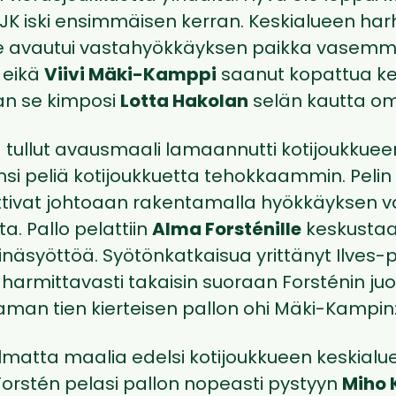
HJK iski ensimmäisen kerran. Keskialueen ha
lle avautui vastahyökkäyksen paikka vasemm
, eikä
Viivi Mäki-Kamppi
saanut kopattua ke
an se kimposi
Lotta Hakolan
selän kautta om
a tullut avausmaali lamaannutti kotijoukkueen
nsi peliä kotijoukkuetta tehokkaammin. Pelin 
ttivat johtoaan rakentamalla hyökkäyksen v
ta. Pallo pelattiin
Alma Forsténille
keskustaan
äsyöttöä. Syötönkatkaisua yrittänyt Ilves-
 harmittavasti takaisin suoraan Forsténin juok
aman tien kierteisen pallon ohi Mäki-Kampin:
lmatta maalia edelsi kotijoukkueen keskialu
Forstén pelasi pallon nopeasti pystyyn
Miho