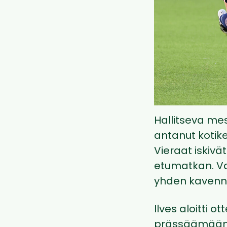
Hallitseva mes
antanut kotike
Vieraat iskivä
etumatkan. Vai
yhden kavennu
Ilves aloitti 
prässäämään v