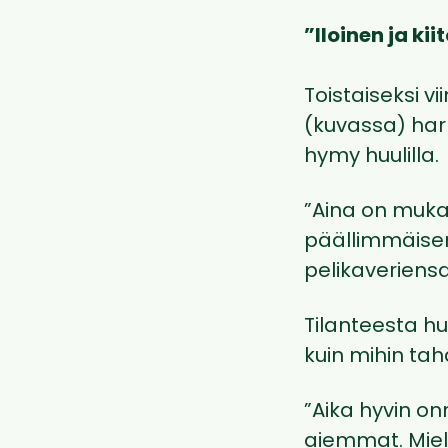
”Iloinen ja kii
Toistaiseksi v
(kuvassa) harm
hymy huulilla.
”Aina on muka
päällimmäisenä
pelikaveriens
Tilanteesta hu
kuin mihin taha
”Aika hyvin onn
aiemmat. Miele