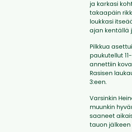
ja karkasi koh
takaapäin rikk
loukkasi itseä
ajan kentällä j
Pilkkua aset
paukutellut 11
annettiin kova
Rasisen lauka
3:een.
Varsinkin Hei
muunkin hyvän
saaneet aikais
tauon jälkeen 