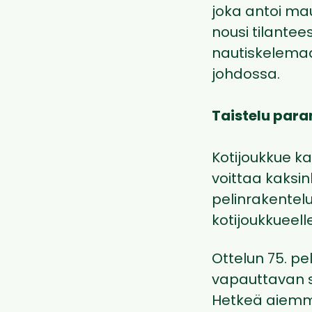
joka antoi ma
nousi tilantee
nautiskelemaa
johdossa.
Taistelu paran
Kotijoukkue kai
voittaa kaksi
pelinrakentelu
kotijoukkueell
Ottelun 75. pe
vapauttavan 
Hetkeä aiemmi