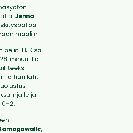
rhasyötön
alta.
Jenna
skityspalloa
aan maaliin.
 peliä. HJK sai
28. minuutilla
aihteeksi
 ja hän lähti
puolustus
sulinjalle ja
 0–2.
een
 Kamogawalle
,