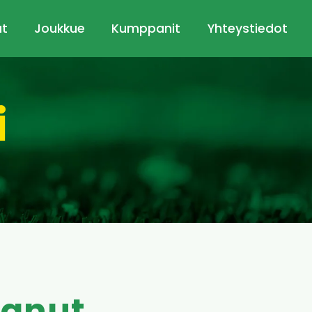
ut
Joukkue
Kumppanit
Yhteystiedot
i