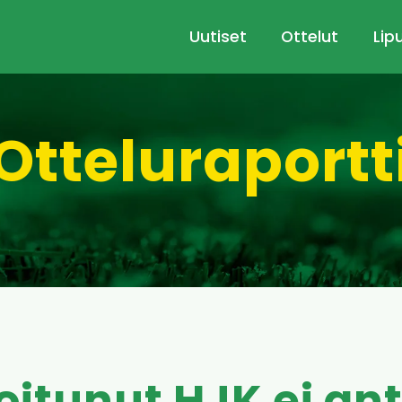
Uutiset
Ottelut
Lip
Otteluraportt