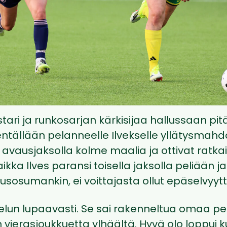
tari ja runkosarjan kärkisijaa hallussaan pit
ntällään pelanneelle Ilvekselle yllätysmahdo
t avausjaksolla kolme maalia ja ottivat ratk
kka Ilves paransi toisella jaksolla peliään ja 
sosumankin, ei voittajasta ollut epäselvyytt
ottelun lupaavasti. Se sai rakenneltua omaa pe
ierasjoukkuetta ylhäältä. Hyvä olo loppui k