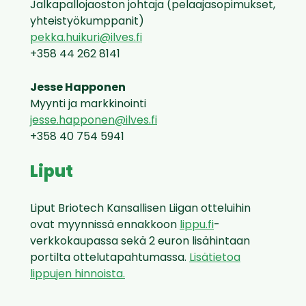
Jalkapallojaoston johtaja (pelaajasopimukset,
yhteistyökumppanit)
pekka.huikuri@ilves.fi
+358 44 262 8141
Jesse Happonen
Myynti ja markkinointi
jesse.happonen@ilves.fi
+358 40 754 5941
Liput
Liput Briotech Kansallisen Liigan otteluihin
ovat myynnissä ennakkoon
lippu.fi
-
verkkokaupassa sekä 2 euron lisähintaan
portilta ottelutapahtumassa.
Lisätietoa
lippujen hinnoista.