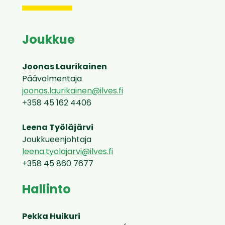
Joukkue
Joonas Laurikainen
Päävalmentaja
joonas.laurikainen@ilves.fi
+358 45 162 4406
Leena Työläjärvi
Joukkueenjohtaja
leena.tyolajarvi@ilves.fi
+358 45 860 7677
Hallinto
Pekka Huikuri