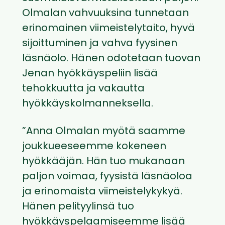
Olmalan vahvuuksina tunnetaan
erinomainen viimeistelytaito, hyvä
sijoittuminen ja vahva fyysinen
läsnäolo. Hänen odotetaan tuovan
Jenan hyökkäyspeliin lisää
tehokkuutta ja vakautta
hyökkäyskolmanneksella.
”Anna Olmalan myötä saamme
joukkueeseemme kokeneen
hyökkääjän. Hän tuo mukanaan
paljon voimaa, fyysistä läsnäoloa
ja erinomaista viimeistelykykyä.
Hänen pelityylinsä tuo
hyökkäyspelaamiseemme lisää