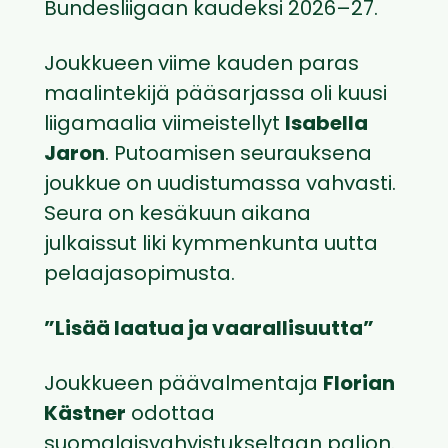
Bundesliigaan kaudeksi 2026–27.
Joukkueen viime kauden paras
maalintekijä pääsarjassa oli kuusi
liigamaalia viimeistellyt
Isabella
Jaron
. Putoamisen seurauksena
joukkue on uudistumassa vahvasti.
Seura on kesäkuun aikana
julkaissut liki kymmenkunta uutta
pelaajasopimusta.
”Lisää laatua ja vaarallisuutta”
Joukkueen päävalmentaja
Florian
Kästner
odottaa
suomalaisvahvistukseltaan paljon.