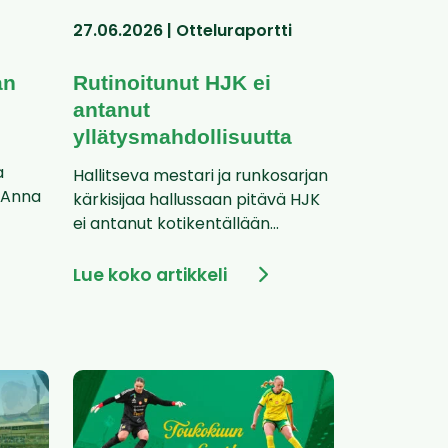
27.06.2026 | Otteluraportti
an
Rutinoitunut HJK ei
antanut
yllätysmahdollisuutta
a
Hallitseva mestari ja runkosarjan
n Anna
kärkisijaa hallussaan pitävä HJK
ei antanut kotikentällään...
Lue koko artikkeli