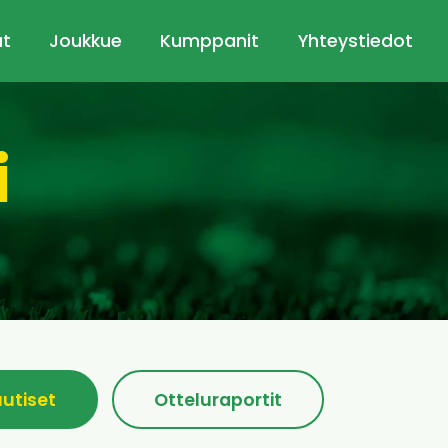
ut
Joukkue
Kumppanit
Yhteystiedot
i
uutiset
Otteluraportit