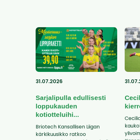
31.07.2026
31.07
Sarjalipulla edullisesti
Ceci
loppukauden
kier
kotiotteluihi...
Cecil
kauko
Briotech Kansallisen Liigan
ylivoi
kärkikuusikko ratkoo