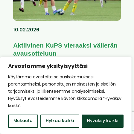
10.02.2026
Aktiivinen KuPS vieraaksi välierän
avausotteluun
Kansallisen cupin välierät käynnistyvät
Arvostamme yksityisyyttäsi
keskiviikkona 11.2., kun Ilves saa
Käytämme evästeitä selauskokemuksesi
ensimmäiseen...
parantamiseksi, personoitujen mainosten ja sisällön
tarjoamiseksi ja liikenteemme analysoimiseksi.
Lue koko artikkeli
Hyväksyt evästeidemme käytön klikkaamalla ”Hyväksy
kaikki”.
Mukauta
Hylkää kaikki
Hyväksy kaikki