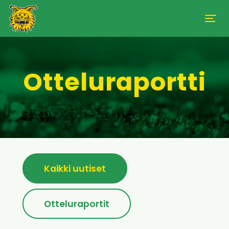
Otteluraportti
Kaikki uutiset
Otteluraportit