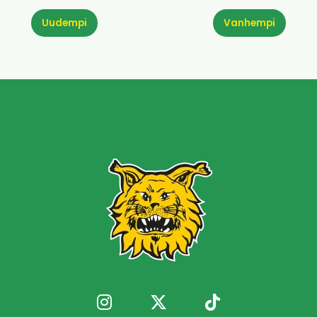
Uudempi
Vanhempi