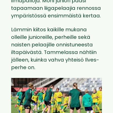
ilmapalloja. Moni juniori pääsi
tapaamaan liigapelaajia rennossa
ympäristössä ensimmäistä kertaa.
Lämmin kiitos kaikille mukana
olleille junioreille, perheille sekä
naisten pelaajille onnistuneesta
iltapäivästä. Tammelassa nähtiin
jälleen, kuinka vahva yhteisö Ilves-
perhe on.