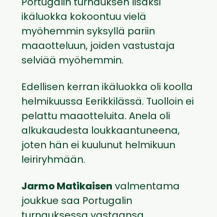
Portugalin turnauksen lisäksi
ikäluokka kokoontuu vielä
myöhemmin syksyllä pariin
maaotteluun, joiden vastustaja
selviää myöhemmin.
Edellisen kerran ikäluokka oli koolla
helmikuussa Eerikkilässä. Tuolloin ei
pelattu maaotteluita. Anela oli
alkukaudesta loukkaantuneena,
joten hän ei kuulunut helmikuun
leiriryhmään.
Jarmo Matikaisen
valmentama
joukkue saa Portugalin
turnauksessa vastaansa