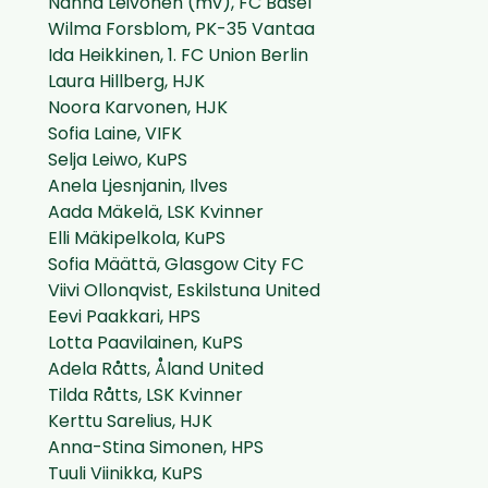
Nanna Leivonen (mv), FC Basel
Wilma Forsblom, PK-35 Vantaa
Ida Heikkinen, 1. FC Union Berlin
Laura Hillberg, HJK
Noora Karvonen, HJK
Sofia Laine, VIFK
Selja Leiwo, KuPS
Anela Ljesnjanin, Ilves
Aada Mäkelä, LSK Kvinner
Elli Mäkipelkola, KuPS
Sofia Määttä, Glasgow City FC
Viivi Ollonqvist, Eskilstuna United
Eevi Paakkari, HPS
Lotta Paavilainen, KuPS
Adela Råtts, Åland United
Tilda Råtts, LSK Kvinner
Kerttu Sarelius, HJK
Anna-Stina Simonen, HPS
Tuuli Viinikka, KuPS