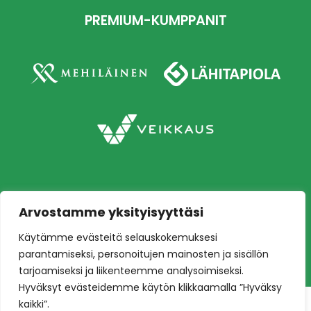
PREMIUM-KUMPPANIT
Arvostamme yksityisyyttäsi
Copyright © 2026 Ilves jalkapallo – Naisten
Käytämme evästeitä selauskokemuksesi
edustusjoukkue
Toteutus:
Mainostoimisto Värikäs
parantamiseksi, personoitujen mainosten ja sisällön
tarjoamiseksi ja liikenteemme analysoimiseksi.
Hyväksyt evästeidemme käytön klikkaamalla ”Hyväksy
kaikki”.