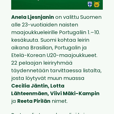
Anela Ljesnjanin
on valittu Suomen
alle 23-vuotiaiden naisten
maajoukkueleirille Portugaliin 1.–10.
kesäkuuta. Suomi kohtaa leirin
aikana Brasilian, Portugalin ja
Etelä-Korean U20-maajoukkueet.
22 pelaajan leiriryhmää
täydennetään tarvittaessa listalta,
josta löytyvät muun muassa
Cecilia Jäntin, Lotta
Lähteenmäen, Viivi Mäki-Kampin
ja
Reeta Pirilän
nimet.