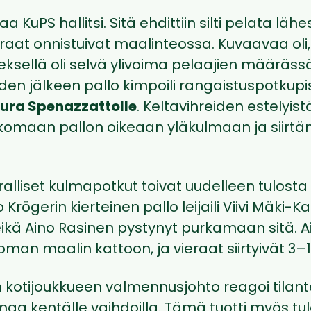
aa KuPS hallitsi. Sitä ehdittiin silti pelata läh
raat onnistuivat maalinteossa. Kuvaavaa oli,
veksellä oli selvä ylivoima pelaajien määräss
den jälkeen pallo kimpoili rangaistuspotkup
ura Spenazzattolle
. Keltavihreiden estelyis
komaan pallon oikeaan yläkulmaan ja siirt
alliset kulmapotkut toivat uudelleen tulosta 
o Krögerin kierteinen pallo leijaili Viivi Mäki-K
eikä Aino Rasinen pystynyt purkamaan sitä. A
oman maalin kattoon, ja vieraat siirtyivät 3–
n kotijoukkueen valmennusjohto reagoi tilant
maa kentälle vaihdoilla. Tämä tuotti myös tulo