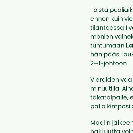
Toista puoliaik
ennen kuin vie
tilanteessa Il
monien vaihei
tuntumaan
La
hän pääsi lau
2–1-johtoon.
Vieraiden vaar
minuutilla. Ain
takatolpalle, 
pallo kimposi 
Maalin jälkee
haki uutta voi