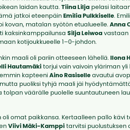
ikean laidan kautta.
Tiina Lilja
pelasi laitaa
tämä jatkoi eteenpäin
Emilia Pulkkiselle
. Emil
oi kovan, matalan syötön etualueelle.
Anna 
tti kaksinkamppailunsa
Silja Leiwoa
vastaan 
maan kotijoukkueelle 1–0-johdon.
nkin maali oli pariin otteeseen lähellä.
Ilona 
lli Hautamäki
torjui vain vaivoin yläriman yli
emmin kapteeni
Aino Rasiselle
avautui avop
 mutta puoliksi tyhjä maali jäi hyödyntämät
a tolpan väärälle puolelle suuntautuneen lau
in oli omat paikkansa. Kertaalleen pallo kävi 
een
Viivi Mäki-Kamppi
tarvitsi puolustuksen