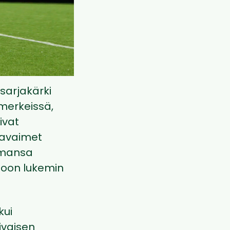
sarjakärki
 merkeissä,
ivat
 avaimet
aamansa
ioon lukemin
kui
iivaisen