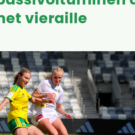
 passivoituminen 
et vieraille