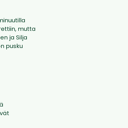
minuutilla
ettiin, mutta
n ja Silja
won pusku
tä
ivät