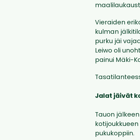
maalilaukaust
Vieraiden eriko
kulman jälkiti
purku jäi vaja
Leiwo oli unoh
painui Mäki-K
Tasatilanteessa
Jalat jäivät k
Tauon jälkeen p
kotijoukkueen 
pukukoppiin.