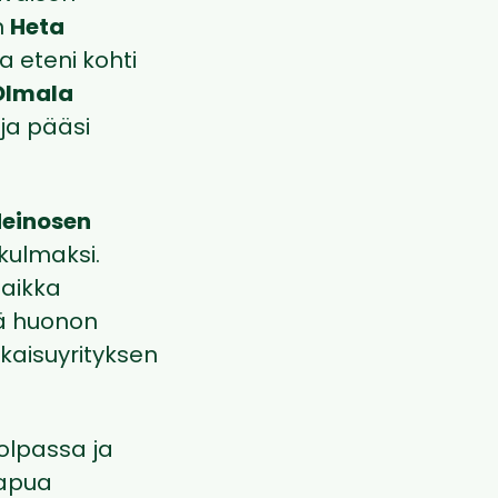
n
Heta
ia eteni kohti
Olmala
ja pääsi
Heinosen
 kulmaksi.
aikka
tä huonon
kaisuyrityksen
tolpassa ja
 apua