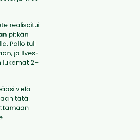
e realisoitui
nan
pitkän
. Pallo tuli
n, ja Ilves-
n lukemat 2–
ääsi vielä
aan tätä.
uluttamaan
e