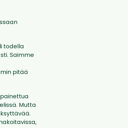
issaan
i todella
ästi. Saimme
mmin pitää
i painettua
elissä. Mutta
ksyttävää.
nnakoitavissa,