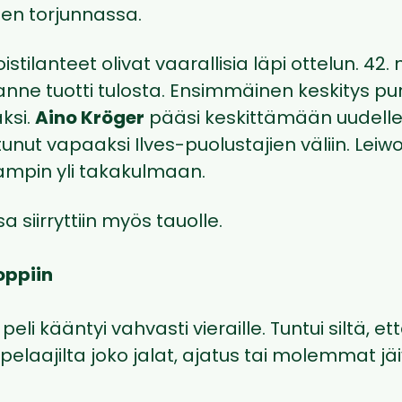
en torjunnassa.
istilanteet olivat vaarallisia läpi ottelun. 42. 
lanne tuotti tulosta. Ensimmäinen keskitys pur
aksi.
Aino Kröger
pääsi keskittämään uudellee
tunut vapaaksi Ilves-puolustajien väliin. Lei
ampin yli takakulmaan.
 siirryttiin myös tauolle.
oppiin
eli kääntyi vahvasti vieraille. Tuntui siltä, et
pelaajilta joko jalat, ajatus tai molemmat jä