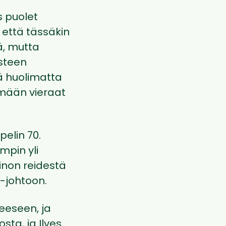
es puolet
 että tässäkin
ä, mutta
isteen
tä huolimatta
ämään vieraat
pelin 70.
ampin yli
inon reidestä
1-johtoon.
eeseen, ja
sta, ja Ilves