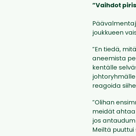
”Vaihdot piri
Päävalmenta
joukkueen vai
”En tiedä, mitä
aneemista pel
kentälle selvä
johtoryhmälle
reagoida siihe
”Olihan ensimm
meidät ahtaall
jos antaudumm
Meiltä puuttui