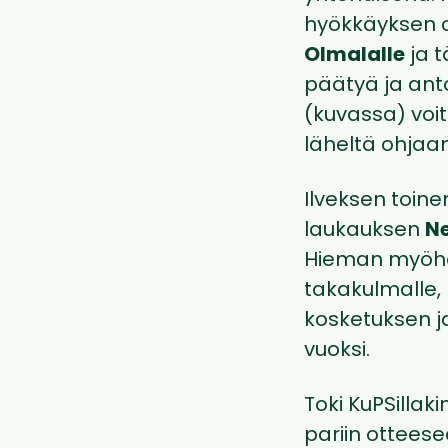
hyökkäyksen o
Olmalalle
ja 
päätyä ja ant
(kuvassa) voi
läheltä ohjaa
Ilveksen toine
laukauksen
Ne
Hieman myöh
takakulmalle,
kosketuksen j
vuoksi.
Toki KuPSillak
pariin ottees