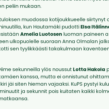
en peliin mukaan.
 tuloksen muodossa kotijoukkueelle siirtynyt ot
minuutilla, kun Hautamäki pudotti
Elsa Itälin
äsistään
Amelia Luotosen
luoman paineen alla
een ulkopuolelle suoraan Anna Olmalan jalkaa
kotti sen tyylikkäästi takakulmaan kaventae
viime sekunneilla ylös noussut
Lotta Hakola
p
tamäen kanssa, mutta ei onnistunut ohittam
kiri jäi siten hieman vajaaksi. KuPS pystyi k
 minuutit ja sekunnit pois kuitaten kaikki kolm
 matkaansa.