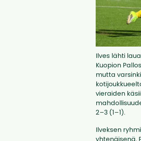
Ilves lähti l
Kuopion Pallos
mutta varsink
kotijoukkueel
vieraiden käs
mahdollisuude
2–3 (1–1).
Ilveksen ryhmit
yhtenäisenä. P