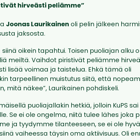
stivät hirveästi peliämme”
ja
Joonas Laurikainen
oli pelin jälkeen harm
susta jaksosta.
 siinä oikein tapahtui. Toisen puoliajan alku ol
iä meiltä. Vaihdot piristivät peliämme hirve
sti lisää voimaa ja taistelua. Ehkä tämä oli
kin tarpeellinen muistutus siitä, että nopea
n, mitä näkee”, Laurikainen pohdiskeli.
äisellä puoliajallakin hetkiä, jolloin KuPS sa
e. Se ei ole ongelma, niitä tulee lähes joka p
e ja tyydymme tilanteeseen, se ei ole hyvä
 siinä vaiheessa täysin oma aktiivisuus. Oli e