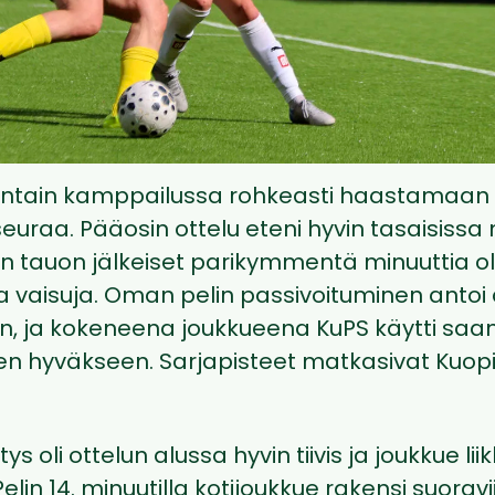
auantain kamppailussa rohkeasti haastamaan 
euraa. Pääosin ottelu eteni hyvin tasaisissa
in tauon jälkeiset parikymmentä minuuttia ol
ta vaisuja. Oman pelin passivoituminen antoi
iin, ja kokeneena joukkueena KuPS käytti s
n hyväkseen. Sarjapisteet matkasivat Kuop
ys oli ottelun alussa hyvin tiivis ja joukkue liik
elin 14. minuutilla kotijoukkue rakensi suorav