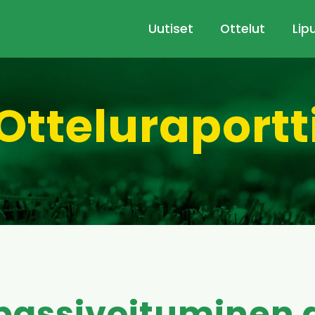
Uutiset
Ottelut
Lip
Otteluraportt