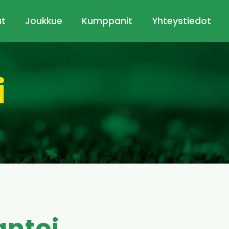
ut
Joukkue
Kumppanit
Yhteystiedot
i