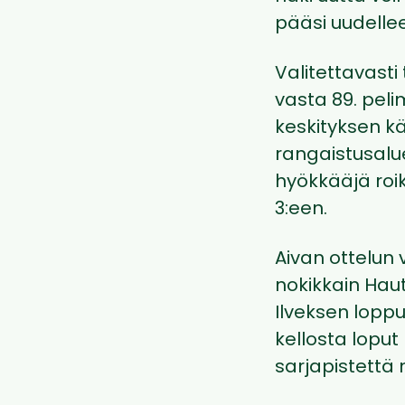
pääsi uudelle
Valitettavasti
vasta 89. peli
keskityksen k
rangaistusalu
hyökkääjä roi
3:een.
Aivan ottelun 
nokikkain Hau
Ilveksen loppu
kellosta loput
sarjapistettä