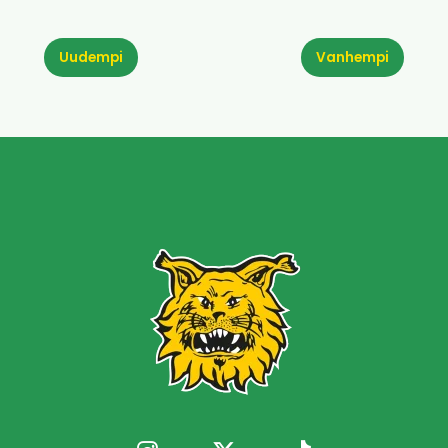
Uudempi
Vanhempi