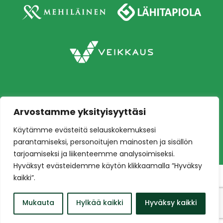
Arvostamme yksityisyyttäsi
Copyright © 2026 Ilves jalkapallo – Naisten
Käytämme evästeitä selauskokemuksesi
edustusjoukkue
Toteutus:
Mainostoimisto Värikäs
parantamiseksi, personoitujen mainosten ja sisällön
tarjoamiseksi ja liikenteemme analysoimiseksi.
Hyväksyt evästeidemme käytön klikkaamalla ”Hyväksy
kaikki”.
Mukauta
Hylkää kaikki
Hyväksy kaikki