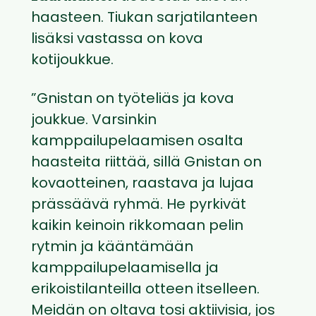
haasteen. Tiukan sarjatilanteen
lisäksi vastassa on kova
kotijoukkue.
”Gnistan on työteliäs ja kova
joukkue. Varsinkin
kamppailupelaamisen osalta
haasteita riittää, sillä Gnistan on
kovaotteinen, raastava ja lujaa
prässäävä ryhmä. He pyrkivät
kaikin keinoin rikkomaan pelin
rytmin ja kääntämään
kamppailupelaamisella ja
erikoistilanteilla otteen itselleen.
Meidän on oltava tosi aktiivisia, jos