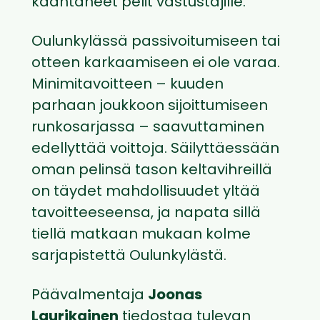
kääntäneet pelit vastustajille.
Oulunkylässä passivoitumiseen tai
otteen karkaamiseen ei ole varaa.
Minimitavoitteen – kuuden
parhaan joukkoon sijoittumiseen
runkosarjassa – saavuttaminen
edellyttää voittoja. Säilyttäessään
oman pelinsä tason keltavihreillä
on täydet mahdollisuudet yltää
tavoitteeseensa, ja napata sillä
tiellä matkaan mukaan kolme
sarjapistettä Oulunkylästä.
Päävalmentaja
Joonas
Laurikainen
tiedostaa tulevan