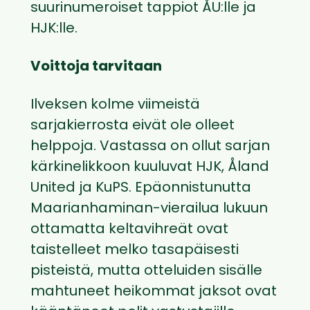
suurinumeroiset tappiot ÅU:lle ja
HJK:lle.
Voittoja tarvitaan
Ilveksen kolme viimeistä
sarjakierrosta eivät ole olleet
helppoja. Vastassa on ollut sarjan
kärkinelikkoon kuuluvat HJK, Åland
United ja KuPS. Epäonnistunutta
Maarianhaminan-vierailua lukuun
ottamatta keltavihreät ovat
taistelleet melko tasapäisesti
pisteistä, mutta otteluiden sisälle
mahtuneet heikommat jaksot ovat