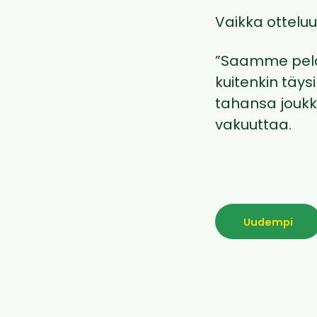
Vaikka ottelu
”Saamme pelat
kuitenkin täy
tahansa joukk
vakuuttaa.
Uudempi