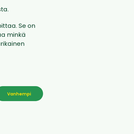
ta.
ittaa. Se on
taa minkä
rikainen
Vanhempi