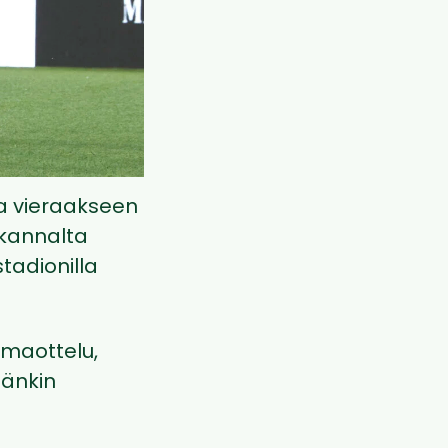
aa vieraakseen
 kannalta
tadionilla
emaottelu,
äänkin