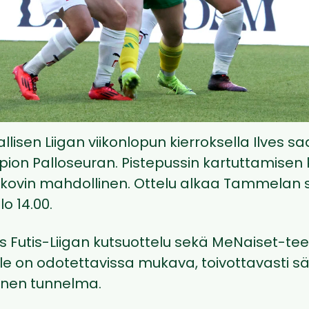
llisen Liigan viikonlopun kierroksella Ilves s
opion Palloseuran. Pistepussin kartuttamisen
s kovin mahdollinen. Ottelu alkaa Tammelan s
o 14.00.
s Futis-Liigan kutsuottelu sekä MeNaiset-te
lle on odotettavissa mukava, toivottavasti s
inen tunnelma.