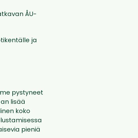
atkavan ÅU-
ikentälle ja
emme pystyneet
aan lisää
linen koko
olustamisessa
aisevia pieniä