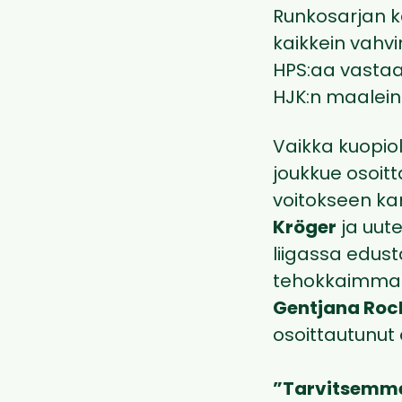
Runkosarjan k
kaikkein vahvi
HPS:aa vastaan
HJK:n maalein
Vaikka kuopiola
joukkue osoit
voitokseen ka
Kröger
ja uute
liigassa edus
tehokkaimmat 
Gentjana Roc
osoittautunut
”Tarvitsemme 