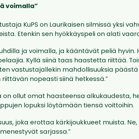
ä voimalla”
tustaja KuPS on Laurikaisen silmissä yksi va
ista. Etenkin sen hyökkäyspeli on alati vaaral
hdilla ja voimalla, ja kääntävät peliä hyvin. 
elaajia. Kyllä siinä taas haastetta riittää. To
tten vastustajallekin mahdollisuuksia päästä
 riittävän nopeasti siinä hetkessä.”
la on ollut omat haasteensa alkukaudesta, h
ppujen lopuksi löytämään tiensä voittoihin.
uus, joka erottaa kärkijoukkueet muista. Ne, 
a menestyvät sarjassa.”