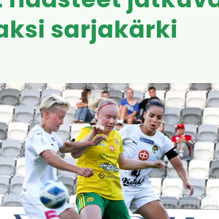
 haasteet jatkuva
aksi sarjakärki