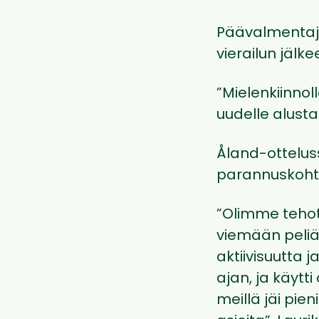
Päävalmenta
vierailun jälk
”Mielenkiinno
uudelle alust
Åland-otteluss
parannuskohtei
”Olimme tehot
viemään peliä 
aktiivisuutta 
ajan, ja käyt
meillä jäi pien