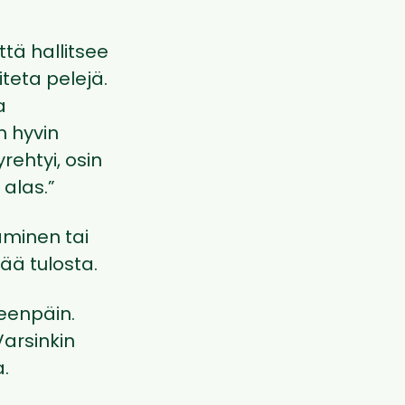
tä hallitsee
iteta pelejä.
a
 hyvin
rehtyi, osin
 alas.”
äminen tai
ää tulosta.
eenpäin.
arsinkin
.