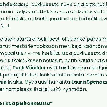
ahdeksasta joukkueesta KuPS on aloittanut
mmin. Neljästä ottelusta sillä on kolme voitto
. Edelliskierroksella joukkue kaatoi hallitse
 2–1.
isten startti ei pelillisesti ollut ehkä paras
tanut mestariehdokkaan merkkejä kääntämäl
mppailujen viime hetkillä. Maajoukkueestaki
en kukoistukseen noussut, parin kauden ajan
tanut,
Tuuli Viinikka
ovat toistaiseksi olleet 
pelaajat tutun, loukkaantumisista hieman 
hin
lisäksi. Myös uusi hankinta
Laura Spenaz
 erinomaiseksi lisäksi KuPS-ryhmään.
lisää pelirohkeutta”