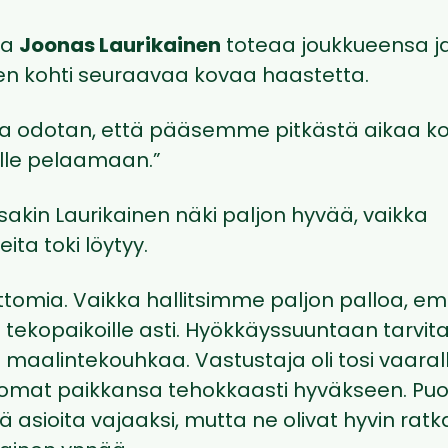
ja
Joonas Laurikainen
toteaa joukkueensa j
een kohti seuraavaa kovaa haastetta.
lla odotan, että pääsemme pitkästä aikaa kot
alle pelaamaan.”
akin Laurikainen näki paljon hyvää, vaikka
ta toki löytyy.
tomia. Vaikka hallitsimme paljon palloa, 
tekopaikoille asti. Hyökkäyssuuntaan tarvit
ja maalintekouhkaa. Vastustaja oli tosi vaaral
ti omat paikkansa tehokkaasti hyväkseen. Pu
iä asioita vajaaksi, mutta ne olivat hyvin ratk