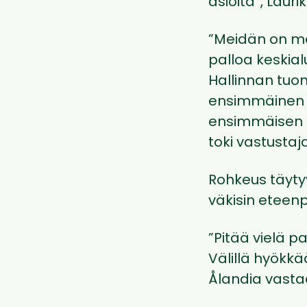
asioita”, Laur
”Meidän on me
palloa keskial
Hallinnan tuo
ensimmäinen 
ensimmäisen pr
toki vastustaj
Rohkeus täyty
väkisin eteen
”Pitää vielä 
Välillä hyökk
Ålandia vasta