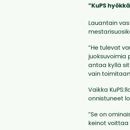
”KuPS hyökkä
Lauantain vas
mestarisuosike
”He tulevat vau
juoksuvoimia p
antaa kyllä si
vain toimitaan
Vaikka KuPS:l
onnistuneet lo
”Se on ominais
keinot voitta