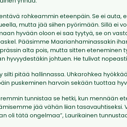
ikainen ynnää.
ntävä rohkeammin eteenpäin. Se ei auta, et
ueella, mutta jää siihen pyörimään. Sillä ei vo
maan hyvään oloon ei saa tyytyä, se on vast
askel. Pääsimme Maarianhaminassakin ihan
ässin alta pois, mutta sitten eteneminen ty
an hyvyydestäkin johtuen. He tulivat nopeasti
y silti pitää hallinnassa. Uhkarohkea hyökkä
päin puskeminen harvoin sekään tuottaa hyv
paremmin tunnistaa se hetki, kun mennään et
äämisemme jää vähän liian tasavauhtiseksi. V
an oli tätä ongelmaa”, Laurikainen tunnustaa