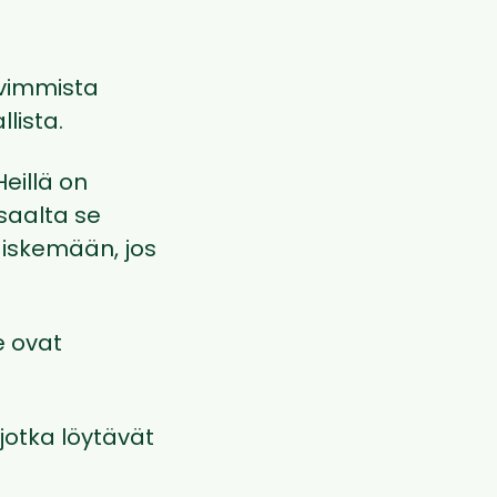
hvimmista
lista.
Heillä on
isaalta se
 iskemään, jos
e ovat
jotka löytävät