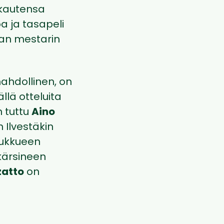
 kautensa
a ja tasapeli
van mestarin
 mahdollinen, on
lä otteluita
n tuttu
Aino
 Ilvestäkin
joukkueen
kärsineen
zatto
on