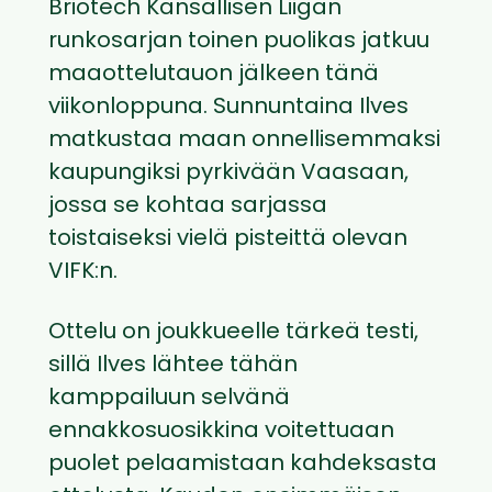
Briotech Kansallisen Liigan
runkosarjan toinen puolikas jatkuu
maaottelutauon jälkeen tänä
viikonloppuna. Sunnuntaina Ilves
matkustaa maan onnellisemmaksi
kaupungiksi pyrkivään Vaasaan,
jossa se kohtaa sarjassa
toistaiseksi vielä pisteittä olevan
VIFK:n.
Ottelu on joukkueelle tärkeä testi,
sillä Ilves lähtee tähän
kamppailuun selvänä
ennakkosuosikkina voitettuaan
puolet pelaamistaan kahdeksasta