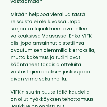
vastaamaan.
Mitään helppoa vierailua tästä
reissusta ei ole luvassa. Jopa
sarjan kärkijoukkueet ovat olleet
vaikeuksissa Vaasassa. Ehkä VIFK
olisi jopa ansainnut pistetilinsä
avautumisen aiemmilla kierroksilla,
mutta kokemus ja rutiini ovat
kääntäneet tasaisia otteluita
vastustajien eduksi – joskus jopa
aivan viime sekunneilla.
VIFK:n suurin puute tällä kaudella
on ollut hyökkäyksen tehottomuus.
Joukkue on onnistunut