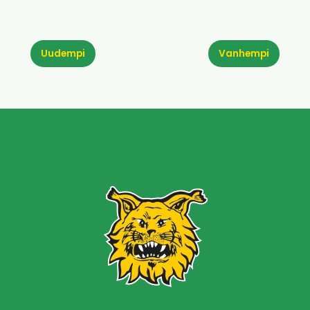
Uudempi
Vanhempi