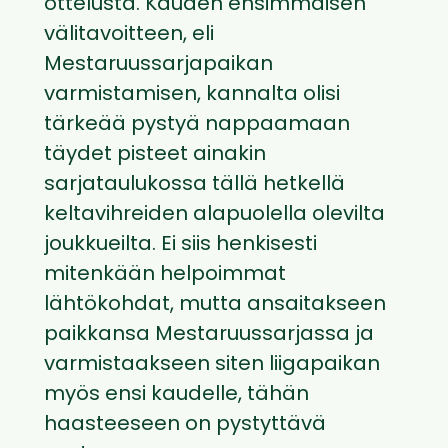
ottelusta. Kauden ensimmäisen
välitavoitteen, eli
Mestaruussarjapaikan
varmistamisen, kannalta olisi
tärkeää pystyä nappaamaan
täydet pisteet ainakin
sarjataulukossa tällä hetkellä
keltavihreiden alapuolella olevilta
joukkueilta. Ei siis henkisesti
mitenkään helpoimmat
lähtökohdat, mutta ansaitakseen
paikkansa Mestaruussarjassa ja
varmistaakseen siten liigapaikan
myös ensi kaudelle, tähän
haasteeseen on pystyttävä