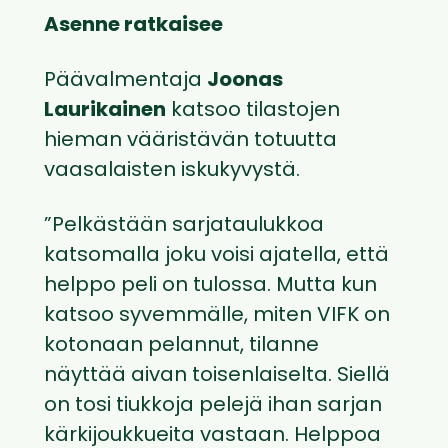
Asenne ratkaisee
Päävalmentaja
Joonas
Laurikainen
katsoo tilastojen
hieman vääristävän totuutta
vaasalaisten iskukyvystä.
”Pelkästään sarjataulukkoa
katsomalla joku voisi ajatella, että
helppo peli on tulossa. Mutta kun
katsoo syvemmälle, miten VIFK on
kotonaan pelannut, tilanne
näyttää aivan toisenlaiselta. Siellä
on tosi tiukkoja pelejä ihan sarjan
kärkijoukkueita vastaan. Helppoa