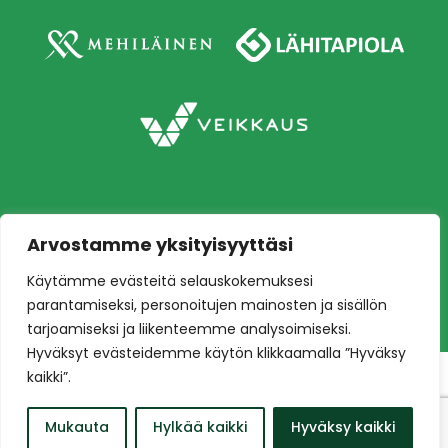
Arvostamme yksityisyyttäsi
Copyright © 2026 Ilves jalkapallo – Naisten
Käytämme evästeitä selauskokemuksesi
edustusjoukkue
Toteutus:
Mainostoimisto Värikäs
parantamiseksi, personoitujen mainosten ja sisällön
tarjoamiseksi ja liikenteemme analysoimiseksi.
Hyväksyt evästeidemme käytön klikkaamalla ”Hyväksy
kaikki”.
Mukauta
Hylkää kaikki
Hyväksy kaikki