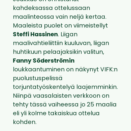
kahdeksassa ottelussaan
maalinteossa vain neljä kertaa.
Maaleista puolet on viimeistellyt
Steffi Hassinen
. Liigan
maalivahtieliittiin kuuluvan, liigan
huhtikuun pelaajaksikin valitun,
Fanny Söderströmin
loukkaantuminen on näkynyt VIFK:n
puolustuspelissä
torjuntatyöskentelyä laajemminkin.
Niinpä vaasalaisten verkkoon on
tehty tässä vaiheessa jo 25 maalia
eli yli kolme takaiskua ottelua
kohden.