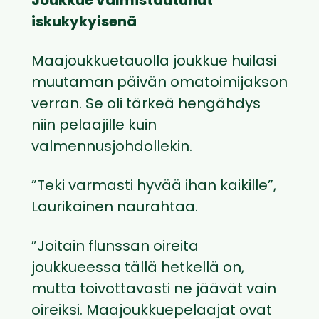
Joukkue valmistautunut
iskukykyisenä
Maajoukkuetauolla joukkue huilasi
muutaman päivän omatoimijakson
verran. Se oli tärkeä hengähdys
niin pelaajille kuin
valmennusjohdollekin.
”Teki varmasti hyvää ihan kaikille”,
Laurikainen naurahtaa.
”Joitain flunssan oireita
joukkueessa tällä hetkellä on,
mutta toivottavasti ne jäävät vain
oireiksi. Maajoukkuepelaajat ovat