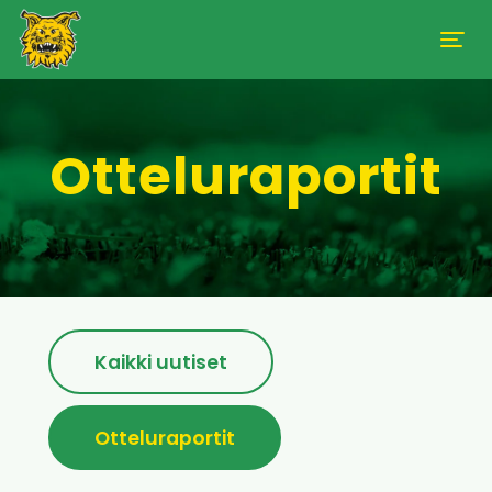
Otteluraportit
Kaikki uutiset
Otteluraportit