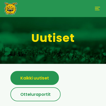
Uutiset
Kaikki uutiset
Otteluraportit