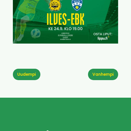
Uudempi
Vanhempi