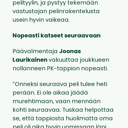
pelityylin, ja pystyy tekemään
vastustajan pelinrakentelusta
usein hyvin vaikeaa.
Nopeasti katseet seuraavaan
Päävalmentaja
Joonas
Laurikainen
vakuuttaa joukkueen
nollanneen PK-tappion nopeasti.
”Onneksi seuraava peli tulee heti
perään. Ei ole aikaa jäädä
murehtimaan, vaan mennään
kohti seuraavaa. Tuskaa helpottaa
se, että tappiosta huolimatta oma
peli oli aika hyvin uomissaan läpi