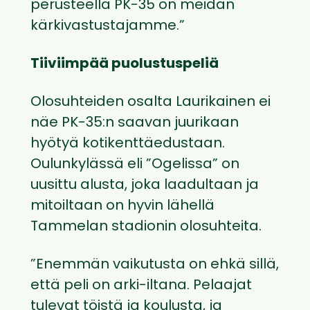
perusteella PK-35 on meidän
kärkivastustajamme.”
Tiiviimpää puolustuspeliä
Olosuhteiden osalta Laurikainen ei
näe PK-35:n saavan juurikaan
hyötyä kotikenttäedustaan.
Oulunkylässä eli ”Ogelissa” on
uusittu alusta, joka laadultaan ja
mitoiltaan on hyvin lähellä
Tammelan stadionin olosuhteita.
”Enemmän vaikutusta on ehkä sillä,
että peli on arki-iltana. Pelaajat
tulevat töistä ja koulusta, ja