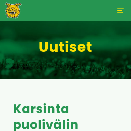
Uutiset
Karsinta
puolivälin