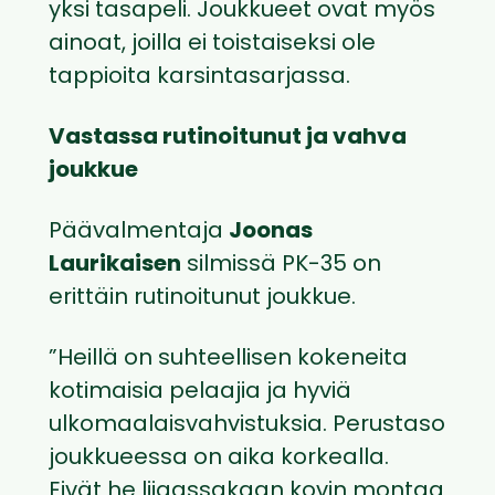
yksi tasapeli. Joukkueet ovat myös
ainoat, joilla ei toistaiseksi ole
tappioita karsintasarjassa.
Vastassa rutinoitunut ja vahva
joukkue
Päävalmentaja
Joonas
Laurikaisen
silmissä PK-35 on
erittäin rutinoitunut joukkue.
”Heillä on suhteellisen kokeneita
kotimaisia pelaajia ja hyviä
ulkomaalaisvahvistuksia. Perustaso
joukkueessa on aika korkealla.
Eivät he liigassakaan kovin montaa