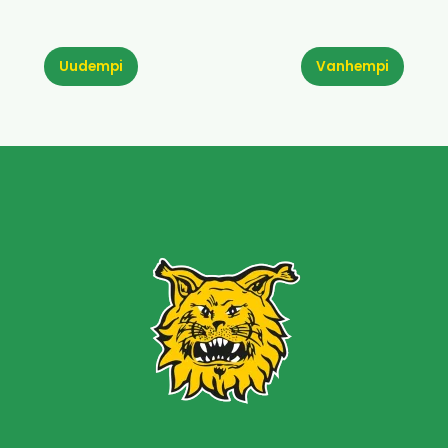
Uudempi
Vanhempi