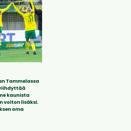
ngan Tammelassa
 viihdyttää
lme kaunista
 voiton lisäksi.
veksen oma