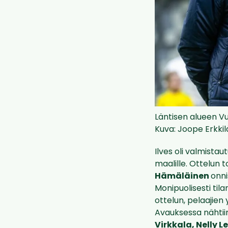
Läntisen alueen Vu
Kuva: Joope Erkkil
Ilves oli valmistau
maalille. Ottelun t
Hämäläinen
onni
Monipuolisesti tila
ottelun, pelaajien y
Avauksessa nähtiin
Virkkala, Nelly Le