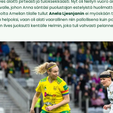
ves aloitti pirteästi ja tuloksekkaasti. Nyt oli Nellyn vuoro
iivalle, johon Anna säntäsi puolustajan estelyistä huolima
olta Amelian tilalle tullut
Anela Ljesnjanin
ei myöskään 
 helpoksi, vaan oli alati vaarallinen niin pallollisena kuin 
 Ilves juoksutti kentälle Helmin, joka tuli vahvasti pelan