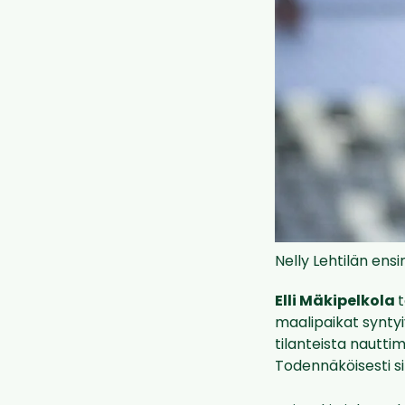
Nelly Lehtilän ens
Elli Mäkipelkola
t
maalipaikat syntyi
tilanteista nautti
Todennäköisesti si