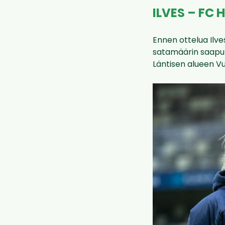
ILVES – FC 
Ennen ottelua Ilves
satamäärin saapun
Läntisen alueen V