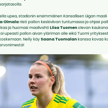
rjatasolla.
lla upea, stadionin ensimmäinen Kansallisen Liigan maali ei
a Olmala
riisti pallon keskiviivan tuntumassa ja ohjasi pal
tkaa ja huomasi maalivahti
Liisa Tuomen
olevan kaukana 
koi upeasti pallon aivan yläriman alle eikä Tuomi yritykse
 koskemaan. Nelly käy
Saana Tuomalan
kanssa kovaa k
arvonimestä!