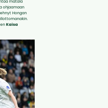
 antaa matala
tta ohjaamaan
tehnyt Hongan
pallottomanakin.
neen
Kaisa