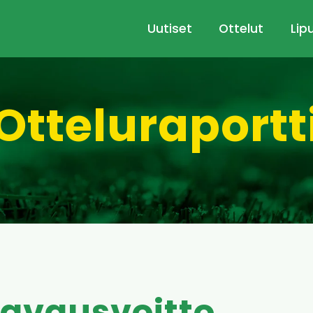
Uutiset
Ottelut
Lip
Otteluraportt