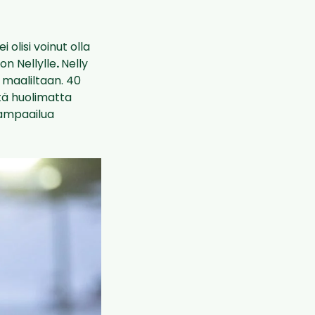
 olisi voinut olla
lon Nellylle
.
Nelly
maaliltaan. 40
stä huolimatta
ampaailua