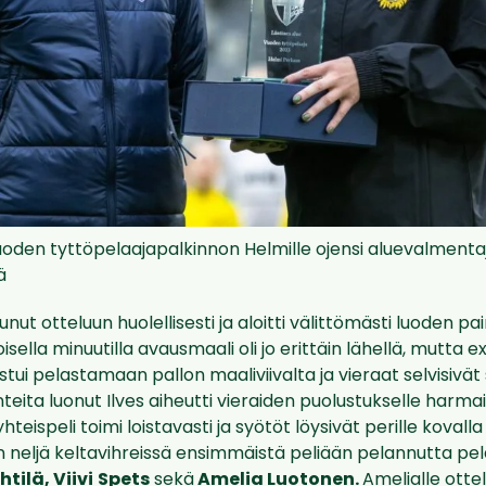
oden tyttöpelaajapalkinnon Helmille ojensi aluevalmentaja
ä
tunut otteluun huolellisesti ja aloitti välittömästi luoden 
oisella minuutilla avausmaali oli jo erittäin lähellä, mutta e
stui pelastamaan pallon maaliviivalta ja vieraat selvisivät
nteita luonut Ilves aiheutti vieraiden puolustukselle harmai
hteispeli toimi loistavasti ja syötöt löysivät perille kovalla
 neljä keltavihreissä ensimmäistä peliään pelannutta pel
htilä, Viivi
Spets
sekä
Amelia Luotonen.
Amelialle ottel