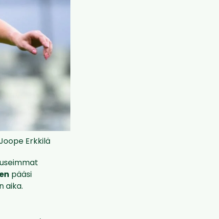
 Joope Erkkilä
an useimmat
en
pääsi
n aika.