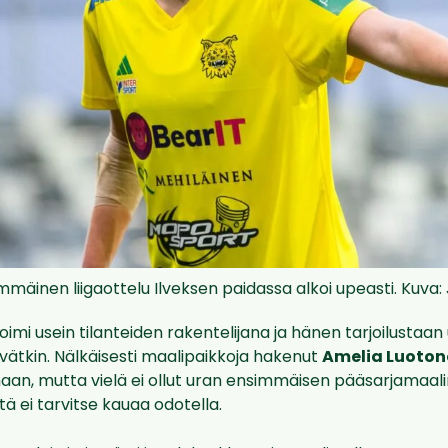
immäinen liigaottelu Ilveksen paidassa alkoi upeasti. Kuva:
oimi usein tilanteiden rakentelijana ja hänen tarjoilusta
vätkin. Nälkäisesti maalipaikkoja hakenut
Amelia Luoton
maan, mutta vielä ei ollut uran ensimmäisen pääsarjamaali
tä ei tarvitse kauaa odotella.