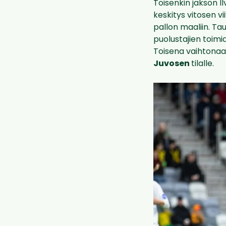
Toisenkin jakson Il
keskitys vitosen v
pallon maaliin. Tau
puolustajien toimia
Toisena vaihtonaan
Juvosen
tilalle.