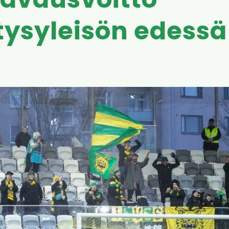
avausvoitto
ysyleisön edessä