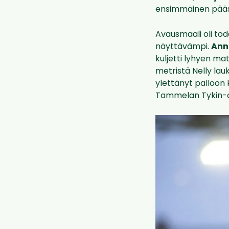
ensimmäinen pääsa
Avausmaali oli tode
näyttävämpi.
Ann
kuljetti lyhyen ma
metristä Nelly lau
ylettänyt palloon
Tammelan Tykin-