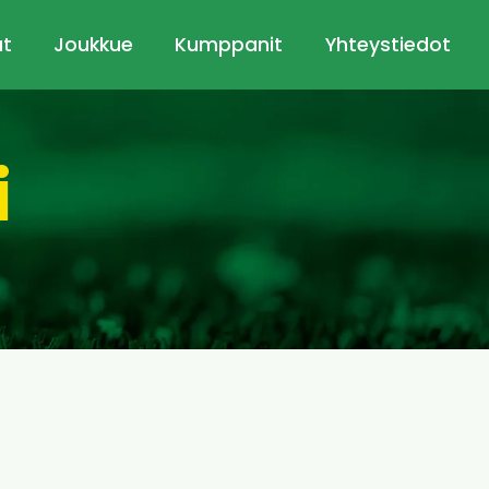
ut
Joukkue
Kumppanit
Yhteystiedot
i