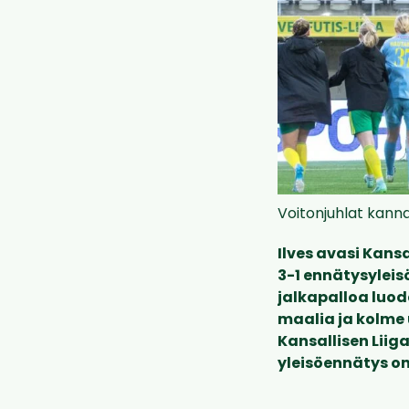
Voitonjuhlat kann
Ilves avasi Kan
3-1 ennätysyleis
jalkapalloa luod
maalia ja kolme 
Kansallisen Liig
yleisöennätys on