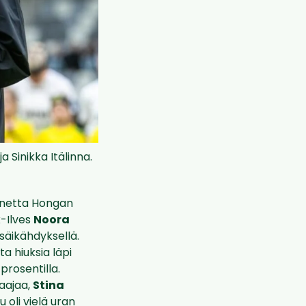
 Sinikka Itälinna.
painetta Hongan
x-Ilves
Noora
 säikähdyksellä.
ta hiuksia läpi
 prosentilla.
aajaa,
Stina
u oli vielä uran