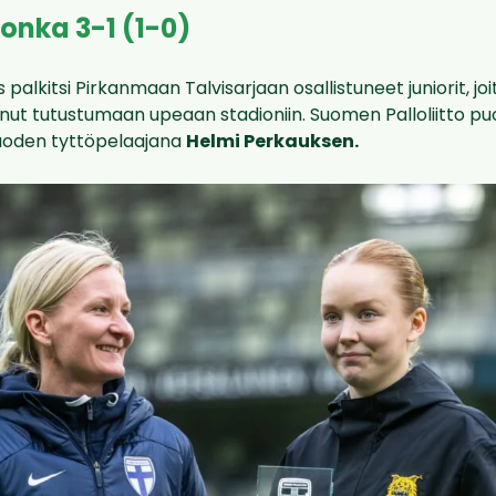
Honka 3-1 (1-0)
 palkitsi Pirkanmaan Talvisarjaan osallistuneet juniorit, joit
ut tutustumaan upeaan stadioniin. Suomen Palloliitto puo
uoden tyttöpelaajana
Helmi Perkauksen.