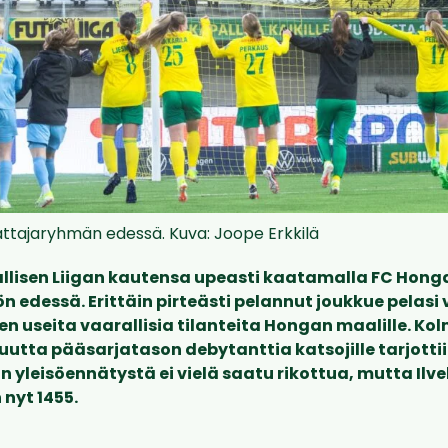
attajaryhmän edessä. Kuva: Joope Erkkilä
sallisen Liigan kautensa upeasti kaatamalla FC Ho
ön edessä. Erittäin pirteästi pelannut joukkue pelasi
en useita vaarallisia tilanteita Hongan maalille. Ko
uutta pääsarjatason debytanttia katsojille tarjottiin
an yleisöennätystä ei vielä saatu rikottua, mutta Il
 nyt 1455.