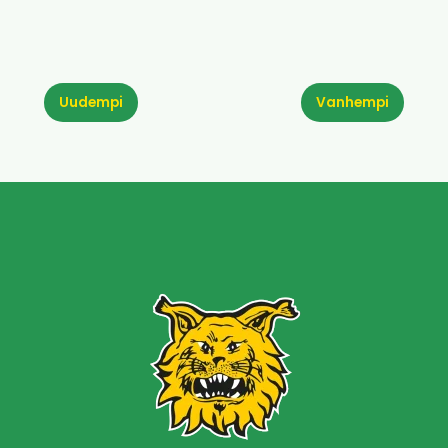
Uudempi
Vanhempi