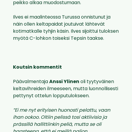
peikko alkaa muodostumaan.
Ilves ei maalinteossa Turussa onnistunut ja
näin ollen keltapaidat joutuivat lähtevät
kotimatkalle tyhjin käsin. Ilves sijoittui tuloksen
myötä C-lohkon toiseksi Tepsin taakse.
Koutsin kommentit
Päävalmentaja
Anssi Ylinen
oli tyytyväinen
keltavihreiden ilmeeseen, mutta luonnollisesti
pettynyt ottelun lopputulokseen.
”Ei me nyt erityisen huonosti pelattu, vaan
ihan ookoo. Oltiin pelissä tosi aktiivisia ja
prässillä hallittiinkin peliä, mutta se oli
haasteena, että ei meillä paljon