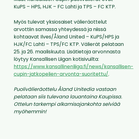
KuPS – HPS, HJK – FC Lahti ja TPS – FC KTP.
Myös tulevat yksiosaiset välieräottelut
arvottiin samassa yhteydessä ja niissä
kohtaavat Ilves/Åland United – KuPS/HPS ja
HJK/FC Lahti – TPS/FC KTP. Välierät pelataan
25. ja 26. maaliskuuta. Lisätietoja arvonnasta
löytyy Kansallisen Liigan kotisivuilta:
https://www.kansallinenliiga.fi/news/kansallisen-
cupin-jatkopelien-arvonta-suoritettu/
.
Puolivälieräottelu Åland Unitedia vastaan
pelataan siis tulevana lauantaina Kaupissa.
Ottelun tarkempi alkamisajankohta selviää
myöhemmin!