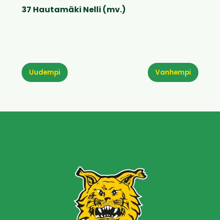
37 Hautamäki Nelli (mv.)
Uudempi
Vanhempi