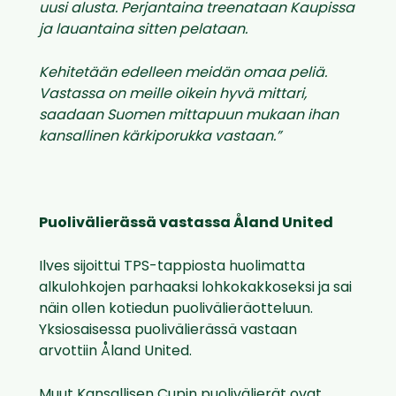
uusi alusta. Perjantaina treenataan Kaupissa
ja lauantaina sitten pelataan.
Kehitetään edelleen meidän omaa peliä.
Vastassa on meille oikein hyvä mittari,
saadaan Suomen mittapuun mukaan ihan
kansallinen kärkiporukka vastaan.”
Puolivälierässä vastassa Åland United
Ilves sijoittui TPS-tappiosta huolimatta
alkulohkojen parhaaksi lohkokakkoseksi ja sai
näin ollen kotiedun puolivälieräotteluun.
Yksiosaisessa puolivälierässä vastaan
arvottiin Åland United.
Muut Kansallisen Cupin puolivälierät ovat