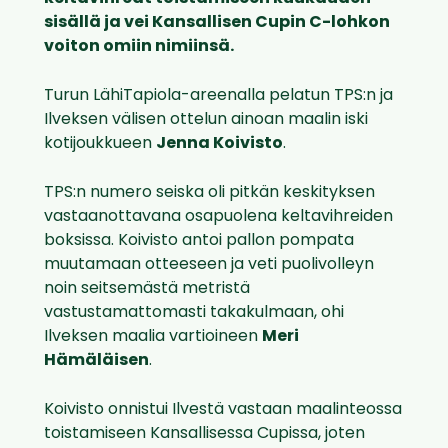
sisällä ja vei Kansallisen Cupin C-lohkon
voiton omiin nimiinsä.
Turun LähiTapiola-areenalla pelatun TPS:n ja
Ilveksen välisen ottelun ainoan maalin iski
kotijoukkueen
Jenna Koivisto
.
TPS:n numero seiska oli pitkän keskityksen
vastaanottavana osapuolena keltavihreiden
boksissa. Koivisto antoi pallon pompata
muutamaan otteeseen ja veti puolivolleyn
noin seitsemästä metristä
vastustamattomasti takakulmaan, ohi
Ilveksen maalia vartioineen
Meri
Hämäläisen
.
Koivisto onnistui Ilvestä vastaan maalinteossa
toistamiseen Kansallisessa Cupissa, joten