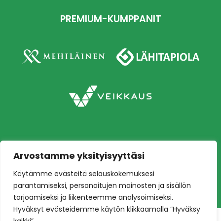
PREMIUM-KUMPPANIT
Arvostamme yksityisyyttäsi
Copyright © 2026 Ilves jalkapallo – Naisten
Käytämme evästeitä selauskokemuksesi
edustusjoukkue
Toteutus:
Mainostoimisto Värikäs
parantamiseksi, personoitujen mainosten ja sisällön
tarjoamiseksi ja liikenteemme analysoimiseksi.
Hyväksyt evästeidemme käytön klikkaamalla ”Hyväksy