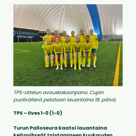
TPS-ottelun avauskokoonpano. Cupin
puolivälierä pelataan lauantaina 18. päivä.
TPS – Ilves 1-0 (1-0)
Turun Palloseura kaatoi lauantaina
keltavihreät toistamiseen kuukauden