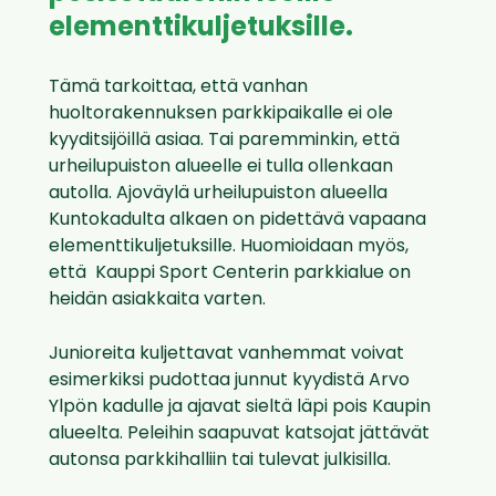
elementtikuljetuksille.
Tämä tarkoittaa, että vanhan
huoltorakennuksen parkkipaikalle ei ole
kyyditsijöillä asiaa. Tai paremminkin, että
urheilupuiston alueelle ei tulla ollenkaan
autolla. Ajoväylä urheilupuiston alueella
Kuntokadulta alkaen on pidettävä vapaana
elementtikuljetuksille. Huomioidaan myös,
että Kauppi Sport Centerin parkkialue on
heidän asiakkaita varten.
Junioreita kuljettavat vanhemmat voivat
esimerkiksi pudottaa junnut kyydistä Arvo
Ylpön kadulle ja ajavat sieltä läpi pois Kaupin
alueelta. Peleihin saapuvat katsojat jättävät
autonsa parkkihalliin tai tulevat julkisilla.