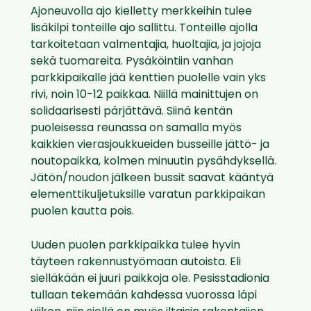
Ajoneuvolla ajo kielletty merkkeihin tulee
lisäkilpi tonteille ajo sallittu. Tonteille ajolla
tarkoitetaan valmentajia, huoltajia, ja jojoja
sekä tuomareita. Pysäköintiin vanhan
parkkipaikalle jää kenttien puolelle vain yks
rivi, noin 10-12 paikkaa. Niillä mainittujen on
solidaarisesti pärjättävä. Siinä kentän
puoleisessa reunassa on samalla myös
kaikkien vierasjoukkueiden busseille jättö- ja
noutopaikka, kolmen minuutin pysähdyksellä.
Jätön/noudon jälkeen bussit saavat kääntyä
elementtikuljetuksille varatun parkkipaikan
puolen kautta pois.
Uuden puolen parkkipaikka tulee hyvin
täyteen rakennustyömaan autoista. Eli
sielläkään ei juuri paikkoja ole. Pesisstadionia
tullaan tekemään kahdessa vuorossa läpi