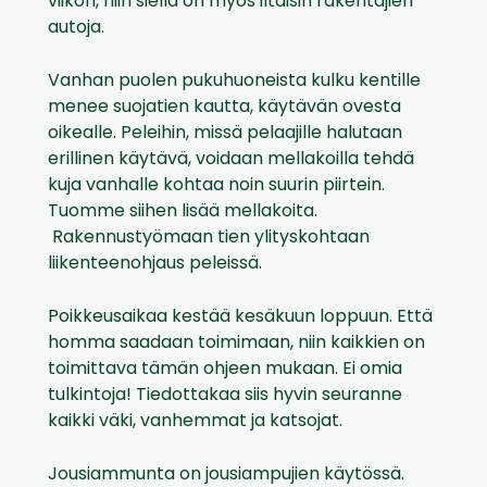
viikon, niin siellä on myös iltaisin rakentajien
autoja.
Vanhan puolen pukuhuoneista kulku kentille
menee suojatien kautta, käytävän ovesta
oikealle. Peleihin, missä pelaajille halutaan
erillinen käytävä, voidaan mellakoilla tehdä
kuja vanhalle kohtaa noin suurin piirtein.
Tuomme siihen lisää mellakoita.
Rakennustyömaan tien ylityskohtaan
liikenteenohjaus peleissä.
Poikkeusaikaa kestää kesäkuun loppuun. Että
homma saadaan toimimaan, niin kaikkien on
toimittava tämän ohjeen mukaan. Ei omia
tulkintoja! Tiedottakaa siis hyvin seuranne
kaikki väki, vanhemmat ja katsojat.
Jousiammunta on jousiampujien käytössä.