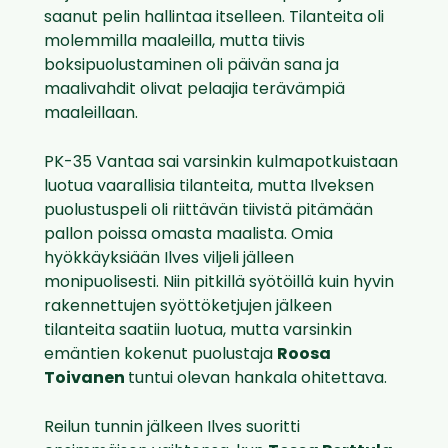
saanut pelin hallintaa itselleen. Tilanteita oli
molemmilla maaleilla, mutta tiivis
boksipuolustaminen oli päivän sana ja
maalivahdit olivat pelaajia terävämpiä
maaleillaan.
PK-35 Vantaa sai varsinkin kulmapotkuistaan
luotua vaarallisia tilanteita, mutta Ilveksen
puolustuspeli oli riittävän tiivistä pitämään
pallon poissa omasta maalista. Omia
hyökkäyksiään Ilves viljeli jälleen
monipuolisesti. Niin pitkillä syötöillä kuin hyvin
rakennettujen syöttöketjujen jälkeen
tilanteita saatiin luotua, mutta varsinkin
emäntien kokenut puolustaja
Roosa
Toivanen
tuntui olevan hankala ohitettava.
Reilun tunnin jälkeen Ilves suoritti