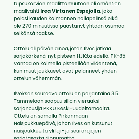
tupsukorvien maalittomuuteen oli emäntien
maalivahti
Irea Virtanen Espejolla
, joka
pelasi kauden kolmannen nollapelinsä eikä
ole 270 minuutissa päästänyt yhtään osumaa
selkänsä taakse.
Ottelu oli päivän ainoa, joten Ilves jatkaa
sarjakärkenä, nyt pisteen HJK:ta edellä. PK-35
Vantaa on kolmella pisteellään viidentenä,
kun muut joukkueet ovat pelanneet yhden
ottelun vähemmän.
Ilveksen seuraava ottelu on perjantaina 3.5.
Tammelaan saapuu silloin vieraaksi
sarjanousija PKKU Keski-Uudeltamaalta.
Ottelu on samalla Pirkanmaan
Naisjoukkuepäivä, johon Ilves on kutsunut
naisjoukkueita yli laji- ja seurarajojen
sarjatasosta riippumatta.