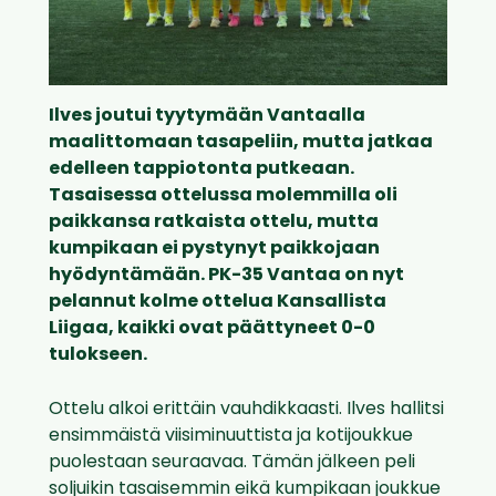
Ilves joutui tyytymään Vantaalla
maalittomaan tasapeliin, mutta jatkaa
edelleen tappiotonta putkeaan.
Tasaisessa ottelussa molemmilla oli
paikkansa ratkaista ottelu, mutta
kumpikaan ei pystynyt paikkojaan
hyödyntämään. PK-35 Vantaa on nyt
pelannut kolme ottelua Kansallista
Liigaa, kaikki ovat päättyneet 0-0
tulokseen.
Ottelu alkoi erittäin vauhdikkaasti. Ilves hallitsi
ensimmäistä viisiminuuttista ja kotijoukkue
puolestaan seuraavaa. Tämän jälkeen peli
soljuikin tasaisemmin eikä kumpikaan joukkue