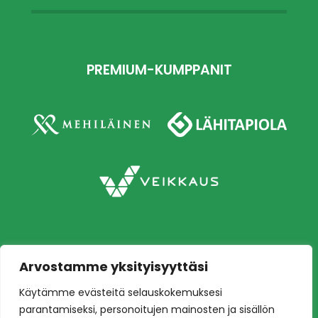
PREMIUM-KUMPPANIT
Arvostamme yksityisyyttäsi
Copyright © 2026 Ilves jalkapallo – Naisten
Käytämme evästeitä selauskokemuksesi
edustusjoukkue
Toteutus:
Mainostoimisto Värikäs
parantamiseksi, personoitujen mainosten ja sisällön