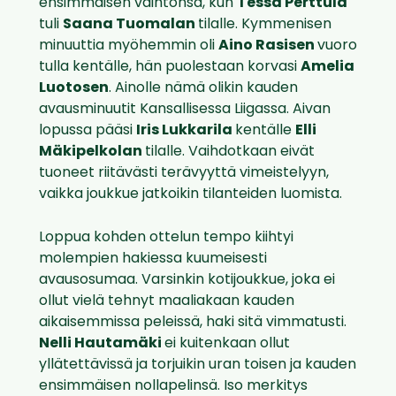
ensimmäisen vaihtonsa, kun
Tessa Perttula
tuli
Saana Tuomalan
tilalle. Kymmenisen
minuuttia myöhemmin oli
Aino Rasisen
vuoro
tulla kentälle, hän puolestaan korvasi
Amelia
Luotosen
. Ainolle nämä olikin kauden
avausminuutit Kansallisessa Liigassa. Aivan
lopussa pääsi
Iris Lukkarila
kentälle
Elli
Mäkipelkolan
tilalle. Vaihdotkaan eivät
tuoneet riitävästi terävyyttä vimeistelyyn,
vaikka joukkue jatkoikin tilanteiden luomista.
Loppua kohden ottelun tempo kiihtyi
molempien hakiessa kuumeisesti
avausosumaa. Varsinkin kotijoukkue, joka ei
ollut vielä tehnyt maaliakaan kauden
aikaisemmissa peleissä, haki sitä vimmatusti.
Nelli Hautamäki
ei kuitenkaan ollut
yllätettävissä ja torjuikin uran toisen ja kauden
ensimmäisen nollapelinsä. Iso merkitys