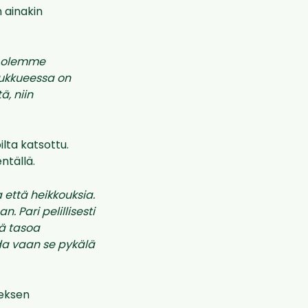
 ainakin
ja olemme
joukkueessa on
ä, niin
ilta katsottu.
ntällä.
 että heikkouksia.
 Pari pelillisesti
lä tasoa
da vaan se pykälä
veksen