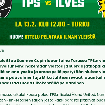
A!
aloittaa Suomen Cupin lauantaina Turussa TPS:n vi
tivoituneena hakemaan voittoa ja suoraa jatkopaik
iä on analysoitu ja omaa peliä pystytään hiukan vie
iinä päävalmentaja Mika Lahtisen eväät lauantaille
 saattaa tuoda ulkokentällä pelaaminen.
amassa alkulohkossa pelaa TPS:n lisäksi Åland United. N
t yksinkertaisen sarjan, josta kaksi parasta jatkavat puol