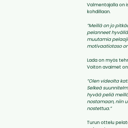
Valmentajalla on 
kohdillaan.
”Meillä on jo pitk
pelanneet hyvällä 
muutamia pelaajia,
motivaatiotaso on 
Lada on myös tehny
Voiton avaimet on 
”Olen videolta kat
Selkeä suunnitelma
hyvää peliä meillä
nostamaan, niin u
nostettua.”
Turun ottelu pelat