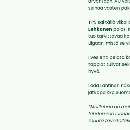
arvontaan. ÅU voit
seinää vasten pak
TPS sai tällä viiko
Lehkonen
palasi 
tuo tarvittavaa k
Liigaan, mistä se 
Ilves ehti pelata 
tappiot tulivat sek
hyvä.
Lada Lahtinen näke
jatkopaikka Suome
”Meillähän on mahd
lähdemme luonnoll
muuta tavoitellak