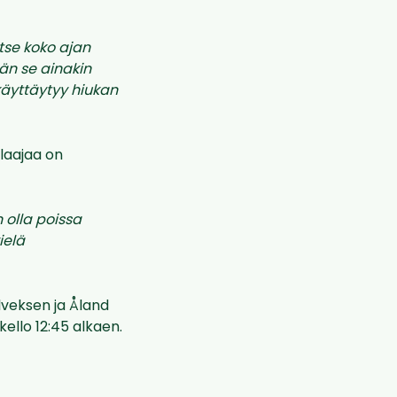
tse koko ajan
hän se ainakin
käyttäytyy hiukan
laajaa on
 olla poissa
ielä
Ilveksen ja Åland
ello 12:45 alkaen.