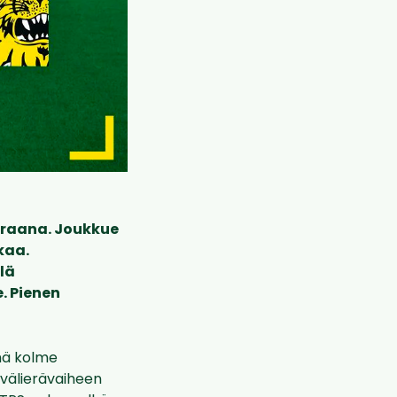
eraana. Joukkue
kaa.
lä
. Pienen
ämä kolme
ivälierävaiheen