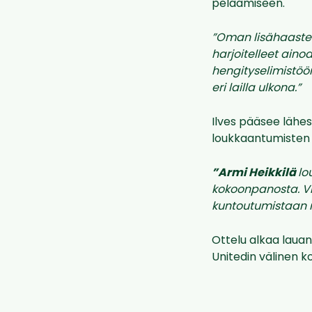
pelaamiseen.
”Oman lisähaastee
harjoitelleet aino
hengityselimistöö
eri lailla ulkona.”
Ilves pääsee lähe
loukkaantumisten v
”Armi Heikkilä
lo
kokoonpanosta. V
kuntoutumistaan 
Ottelu alkaa lauan
Unitedin välinen k