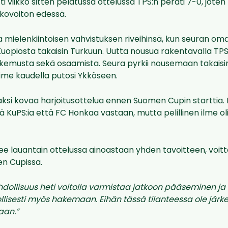
ti viikko sitten pelatussa ottelussa TPS:n peräti 7-0, jote
kovoiton edessä.
lla mielenkiintoisen vahvistuksen riveihinsä, kun seuran om
Kuopiosta takaisin Turkuun. Uutta nousua rakentavalla TPS
okemusta sekä osaamista. Seura pyrkii nousemaan takaisi
viime kaudella putosi Ykköseen.
kaksi kovaa harjoitusottelua ennen Suomen Cupin starttia.
ä KuPS:ia että FC Honkaa vastaan, mutta pelillinen ilme oli
e lauantain ottelussa ainoastaan yhden tavoitteen, voitt
n Cupissa.
ollisuus heti voitolla varmistaa jatkoon pääseminen ja s
isesti myös hakemaan. Eihän tässä tilanteessa ole jär
aan.”