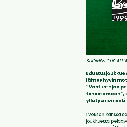
SUOMEN CUP ALKA
Edustusjoukkue 
lähtee hyvin mo
”Vastustajan pel
tehostamaan”, s
yllätysmomentin
Ilveksen kanssa s
joukkuetta pelaava