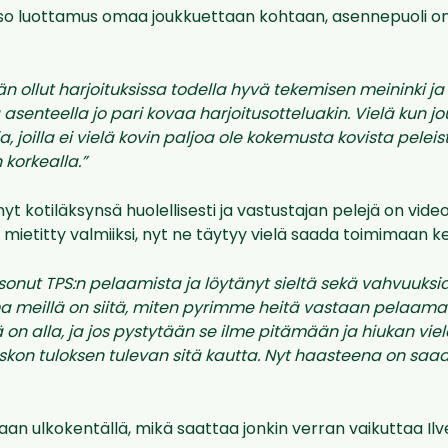
iso luottamus omaa joukkuettaan kohtaan, asennepuoli on
ään ollut harjoituksissa todella hyvä tekemisen meininki 
asenteella jo pari kovaa harjoitusotteluakin. Vielä kun 
 joilla ei vielä kovin paljoa ole kokemusta kovista peleist
korkealla.”
t kotiläksynsä huolellisesti ja vastustajan pelejä on video
mietitty valmiiksi, nyt ne täytyy vielä saada toimimaan ke
sonut TPS:n pelaamista ja löytänyt sieltä sekä vahvuuksia
 meillä on siitä, miten pyrimme heitä vastaan pelaamaan.
 on alla, ja jos pystytään se ilme pitämään ja hiukan vie
skon tuloksen tulevan sitä kautta. Nyt haasteena on saa
aan ulkokentällä, mikä saattaa jonkin verran vaikuttaa Il