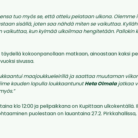
nsa tuo myös se, että ottelu pelataan ulkona. Olemme i
astaan sisällä, joten saa nähdä miten se vaikuttaa. Kyllä
n vaikuttaa, kun kylmää ulkoilmaa hengitetään. Pallokin 
s täydellä kokoonpanollaan matkaan, ainoastaan kaksi pe
uoksi sivussa.
ukkaantui maajoukkueleirillä ja saattaa muutaman viikon
iime kauden lopulla loukkaantunut
Heta Olmala
jatkaa v
myös.”
taina klo 12:00 ja pelipaikkana on Kupittaan ulkokentällä. 
ohtaaminen puolestaan on lauantaina 27.2. Pirkkahallissa, k