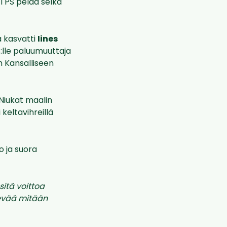
n TPS pelaa selkä
a kasvatti
Iines
:lle paluumuuttaja
n Kansalliseen
 Niukat maalin
 keltavihreillä
o ja suora
itä voittoa
kevää mitään