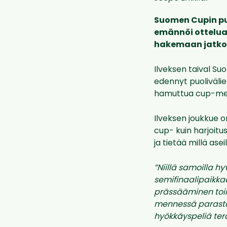
Suomen Cupin puo
emännöi ottelua
hakemaan jatko
Ilveksen taival Su
edennyt puoliväli
hamuttua cup-mes
Ilveksen joukkue on
cup- kuin harjoitu
ja tietää millä ase
”Niillä samoilla h
semifinaalipaikka
prässääminen toim
mennessä parasta.
hyökkäyspeliä terä