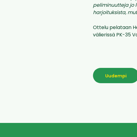
peliminuutteja jo 
harjoituksista, m
Ottelu pelataan He
välierissä PK-35 
Uudempi