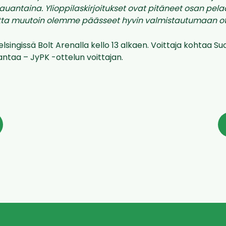
lauantaina. Ylioppilaskirjoitukset ovat pitäneet osan pela
utta muutoin olemme päässeet hyvin valmistautumaan ot
lsingissä Bolt
Arenalla
kello 13 alkaen. Voittaja kohtaa 
Vantaa –
JyPK
-ottelun voittajan.