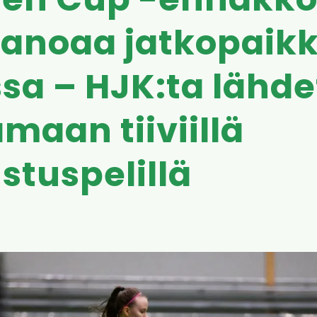
en Cup -ennakko
 janoaa jatkopaik
sa – HJK:ta lähd
maan tiiviillä
stuspelillä