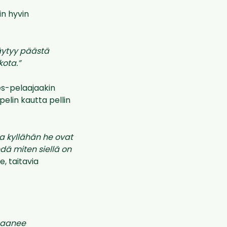
in hyvin
äytyy päästä
kota.”
es-pelaajaakin
pelin kautta pellin
a kyllähän he ovat
edä miten siellä on
e, taitavia
saanee