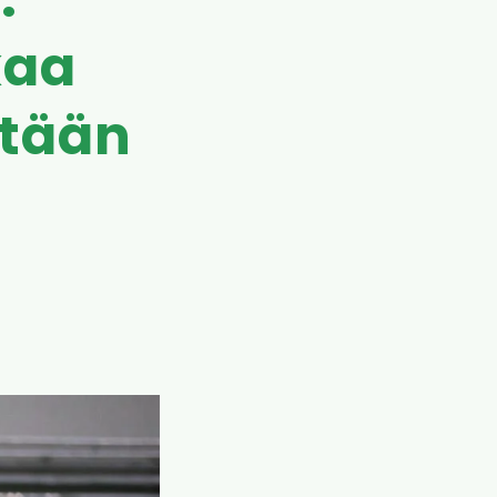
:
kaa
etään