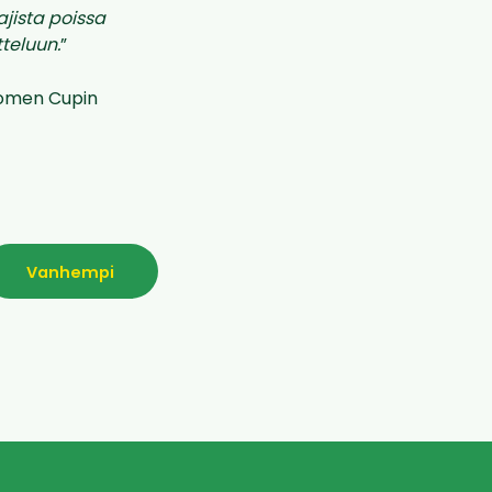
ajista poissa
teluun.
”
Suomen Cupin
Vanhempi