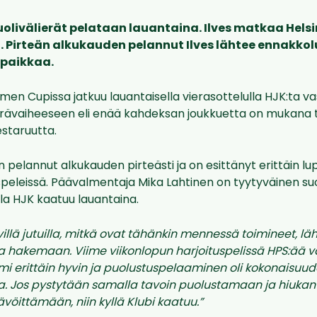
livälierät pelataan lauantaina. Ilves matkaa Helsin
. Pirteän alkukauden pelannut Ilves lähtee ennakko
paikkaa.
omen Cupissa jatkuu lauantaisella vierasottelulla HJK:ta vas
erävaiheeseen eli enää kahdeksan joukkuetta on mukana 
taruutta.
 pelannut alkukauden pirteästi ja on esittänyt erittäin lup
speleissä. Päävalmentaja Mika Lahtinen on tyytyväinen suoj
illa HJK kaatuu lauantaina.
yvillä jutuilla, mitkä ovat tähänkin mennessä toimineet, l
a hakemaan. Viime viikonlopun harjoituspelissä
HPS:ää
v
i erittäin hyvin ja puolustuspelaaminen oli kokonaisuu
 Jos pystytään samalla tavoin puolustamaan ja hiukan 
vöittämään, niin kyllä Klubi kaatuu.”