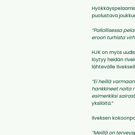
Hyökkäyspelaamise
puolustava joukku
”Pallollisessa pe
eroon turhista virh
HJK on myös uudis
löytyy heidän rive
lähtevälle Ilvekse
”Ei heillä varmaa
hankkineet noita n
esimerkiksi sairas
yksilöitä.”
Ilveksen kokoonpa
”Meillä on terveys