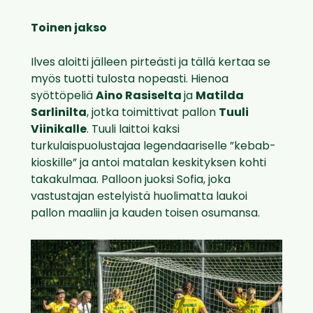
Toinen jakso
Ilves aloitti jälleen pirteästi ja tällä kertaa se
myös tuotti tulosta nopeasti. Hienoa
syöttöpeliä
Aino Rasiselta
ja
Matilda
Sarlinilta
, jotka toimittivat pallon
Tuuli
Viinikalle
. Tuuli laittoi kaksi
turkulaispuolustajaa legendaariselle ”kebab-
kioskille” ja antoi matalan keskityksen kohti
takakulmaa. Palloon juoksi Sofia, joka
vastustajan estelyistä huolimatta laukoi
pallon maaliin ja kauden toisen osumansa.