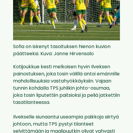
Sofia on iskenyt tasoituksen hienon kuvion
päätteeksi. Kuva: Janne Hirvensalo
Kotijoukkue kesti melkoisen hyvin Ilveksen
painostuksen, joka tosin välillä antoi emännille
mahdollisuuksia vastahyökkäyksiin. Vajaan
tunnin kohdalla TPS juhlikin johto-osumaa,
joka tosin liputettiin paitsioksi ja peliä jatkettiin
tasatilanteessa.
Ilvekselle siunaantui useampia paikkoja siirtyä
johtoon, mutta TPS pystyi tilanteet
selvittämään ja maalipuutkin olivat vahvasti