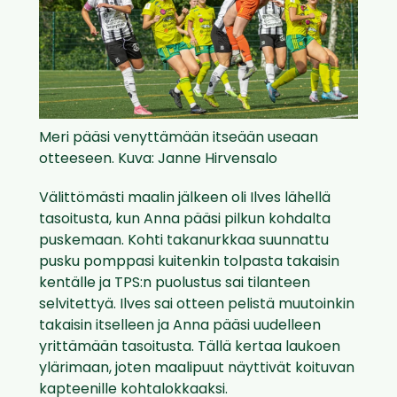
Meri pääsi venyttämään itseään useaan
otteeseen. Kuva: Janne Hirvensalo
Välittömästi maalin jälkeen oli Ilves lähellä
tasoitusta, kun Anna pääsi pilkun kohdalta
puskemaan. Kohti takanurkkaa suunnattu
pusku pomppasi kuitenkin tolpasta takaisin
kentälle ja TPS:n puolustus sai tilanteen
selvitettyä. Ilves sai otteen pelistä muutoinkin
takaisin itselleen ja Anna pääsi uudelleen
yrittämään tasoitusta. Tällä kertaa laukoen
ylärimaan, joten maalipuut näyttivät koituvan
kapteenille kohtalokkaaksi.