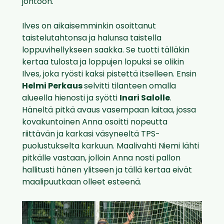
johtoon.
Ilves on aikaisemminkin osoittanut
taistelutahtonsa ja halunsa taistella
loppuvihellykseen saakka. Se tuotti tälläkin
kertaa tulosta ja loppujen lopuksi se olikin
Ilves, joka ryösti kaksi pistettä itselleen. Ensin
Helmi Perkaus
selvitti tilanteen omalla
alueella hienosti ja syötti
Inari Salolle
.
Häneltä pitkä avaus vasempaan laitaa, jossa
kovakuntoinen Anna osoitti nopeutta
riittävän ja karkasi väsyneeltä TPS-
puolustukselta karkuun. Maalivahti Niemi lähti
pitkälle vastaan, jolloin Anna nosti pallon
hallitusti hänen ylitseen ja tällä kertaa eivät
maalipuutkaan olleet esteenä.