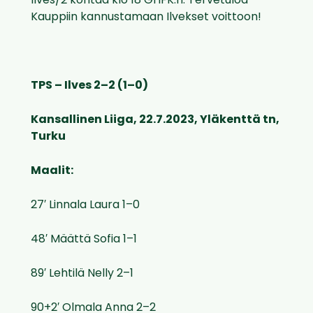
Ilves/2 kohtaa klo 18 GrIFK:n. Tervetuloa
Kauppiin kannustamaan Ilvekset voittoon!
TPS – Ilves 2–2 (1–0)
Kansallinen Liiga, 22.7.2023, Yläkenttä tn,
Turku
Maalit:
27′ Linnala Laura 1–0
48′ Määttä Sofia 1–1
89′ Lehtilä Nelly 2–1
90+2′ Olmala Anna 2–2