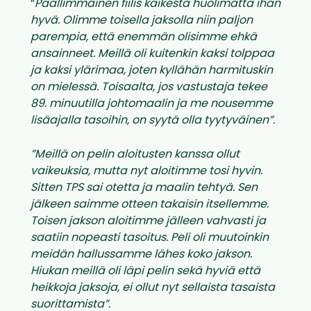
”
Päällimmäinen fiilis kaikesta huolimatta ihan
hyvä. Olimme toisella jaksolla niin paljon
parempia, että enemmän olisimme ehkä
ansainneet. Meillä oli kuitenkin kaksi tolppaa
ja kaksi ylärimaa, joten kyllähän harmituskin
on mielessä. Toisaalta, jos vastustaja tekee
89. minuutilla johtomaalin ja me nousemme
lisäajalla tasoihin, on syytä olla tyytyväinen”.
”Meillä on pelin aloitusten kanssa ollut
vaikeuksia, mutta nyt aloitimme tosi hyvin.
Sitten TPS sai otetta ja maalin tehtyä. Sen
jälkeen saimme otteen takaisin itsellemme.
Toisen jakson aloitimme jälleen vahvasti ja
saatiin nopeasti tasoitus. Peli oli muutoinkin
meidän hallussamme lähes koko jakson.
Hiukan meillä oli läpi pelin sekä hyviä että
heikkoja jaksoja, ei ollut nyt sellaista tasaista
suorittamista”.