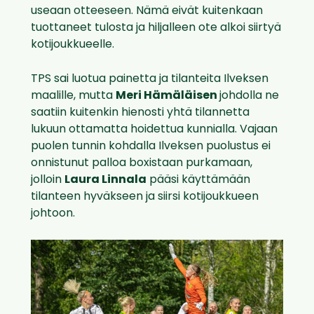
useaan otteeseen. Nämä eivät kuitenkaan
tuottaneet tulosta ja hiljalleen ote alkoi siirtyä
kotijoukkueelle.
TPS sai luotua painetta ja tilanteita Ilveksen
maalille, mutta
Meri Hämäläisen
johdolla ne
saatiin kuitenkin hienosti yhtä tilannetta
lukuun ottamatta hoidettua kunnialla. Vajaan
puolen tunnin kohdalla Ilveksen puolustus ei
onnistunut palloa boxistaan purkamaan,
jolloin
Laura Linnala
pääsi käyttämään
tilanteen hyväkseen ja siirsi kotijoukkueen
johtoon.