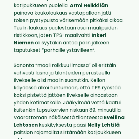
kotijoukkueen puolella.
Armi Heikkilän
painava kaukolaukaus vastapalloon jätti
toisen pystypuista värisemään pitkäksi aikaa.
Tuulin laukaus puolestaan osui maalipuiden
ristikkoon, joten TPS-maalivahti
Inkeri
Niemen
oli syytäkin antaa pelin jälkeen
taputukset ”parhaille ystävilleen”.
Sanonta ”maali roikkuu ilmassa” oli erittäin
vahvasti läsnä ja tilanteiden perusteella
Ilvekselle olisi maalin suonutkin. Kellon
käydessä alkoi tuntumaan, että TPS ryöstää
kaksi pistettä jättäen Ilvekselle ainoastaan
yhden kotimatkalle. Jääkylmää vettä kaatui
kuitenkin tupsukorvien niskaan 89. minuutilla.
Vaarattoman näköisestä tilanteesta
Eveliina
Lehtosen
keskityksestä pääsi
Nelly Lehtilä
paitsion rajamailta siirtämään kotijoukkueen