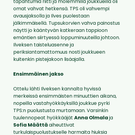
tapahtumia riitti ja molemmilla joukkueilla oli
omat vahvat hetkensä. TPS oli vahvempi
avausjaksolla ja Ilves puolestaan
jälkimmäisellä. Tupsukorvien vahva painostus
näytti jo kääntyvän katkeraan tappioon
emäntien siirtyessä loppuminuuteilla johtoon.
Ilveksen taisteluasenne ja
periksiantamattomuus nosti joukkueen
kuitenkin pistejakoon lisäajalla.
Ensimmäinen jakso
Ottelu lähti Ilveksen kannalta hyvissä
merkeissä ensimmäisten minuuttien aikana,
nopeilla vastahyökkäyksillä joukkue pyrki
TPS:n puolustusta murtamaan. Varsinkin
tuulennopeat hyökkääjät
Anna Olmala
ja
Sofia Määttä
aiheuttivat
turkulaispuolustukselle harmaita hiuksia