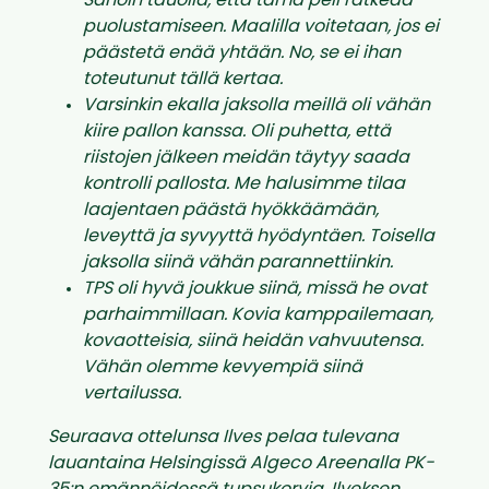
Sanoin tauolla, että tämä peli ratkeaa
puolustamiseen. Maalilla voitetaan, jos ei
päästetä enää yhtään. No, se ei ihan
toteutunut tällä kertaa.
Varsinkin ekalla jaksolla meillä oli vähän
kiire pallon kanssa. Oli puhetta, että
riistojen jälkeen meidän täytyy saada
kontrolli pallosta. Me halusimme tilaa
laajentaen päästä hyökkäämään,
leveyttä ja syvyyttä hyödyntäen. Toisella
jaksolla siinä vähän parannettiinkin.
TPS oli hyvä joukkue siinä, missä he ovat
parhaimmillaan. Kovia kamppailemaan,
kovaotteisia, siinä heidän vahvuutensa.
Vähän olemme kevyempiä siinä
vertailussa.
Seuraava ottel
unsa Ilves pelaa tulevana
lauantaina Helsingissä Algeco Areenalla PK-