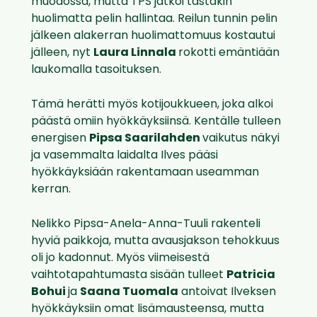
muodossa, mutta TPS jatkoi tästäkin
huolimatta pelin hallintaa. Reilun tunnin pelin
jälkeen alakerran huolimattomuus kostautui
jälleen, nyt
Laura Linnala
rokotti emäntiään
laukomalla tasoituksen.
Tämä herätti myös kotijoukkueen, joka alkoi
päästä omiin hyökkäyksiinsä. Kentälle tulleen
energisen
Pipsa Saarilahden
vaikutus näkyi
ja vasemmalta laidalta Ilves pääsi
hyökkäyksiään rakentamaan useamman
kerran.
Nelikko Pipsa-Anela-Anna-Tuuli rakenteli
hyviä paikkoja, mutta avausjakson tehokkuus
oli jo kadonnut. Myös viimeisestä
vaihtotapahtumasta sisään tulleet
Patricia
Bohui
ja
Saana Tuomala
antoivat Ilveksen
hyökkäyksiin omat lisämausteensa, mutta