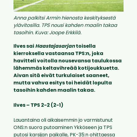
Anna palkitsi Armin hienosta keskityksestä
ylävitosilla. TPS nousi kahden maalin takaa
tasoihin. Kuva: Joope Erkkilä.
Ilves sai
Haastajasarjan
toisella
kierroksella vastaansa TPS:n, joka
havitteli voitolla nousevansa taulukossa
lähemmäs keltavihreää kotijoukkuetta.
Aivan sitä eivät turkulaiset saaneet,
mutta vahva esitys toi heidät lopulta
tasoihin kahden maalin takaa.
Ilves – TPS 2-2 (2-1)
Lauantaina oli aikaisemmin jo varmistunut
ONS:n suora putoaminen Ykköseen ja TPS
putosi karsijan paikalle, PK-35:n ohittaessa