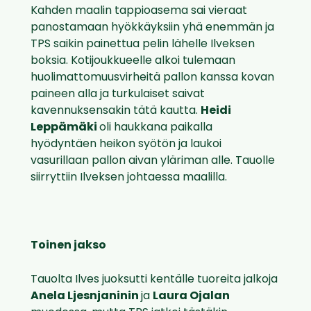
Kahden maalin tappioasema sai vieraat
panostamaan hyökkäyksiin yhä enemmän ja
TPS saikin painettua pelin lähelle Ilveksen
boksia. Kotijoukkueelle alkoi tulemaan
huolimattomuusvirheitä pallon kanssa kovan
paineen alla ja turkulaiset saivat
kavennuksensakin tätä kautta.
Heidi
Leppämäki
oli haukkana paikalla
hyödyntäen heikon syötön ja laukoi
vasurillaan pallon aivan yläriman alle. Tauolle
siirryttiin Ilveksen johtaessa maalilla.
Toinen jakso
Tauolta Ilves juoksutti kentälle tuoreita jalkoja
Anela Ljesnjaninin
ja
Laura Ojalan