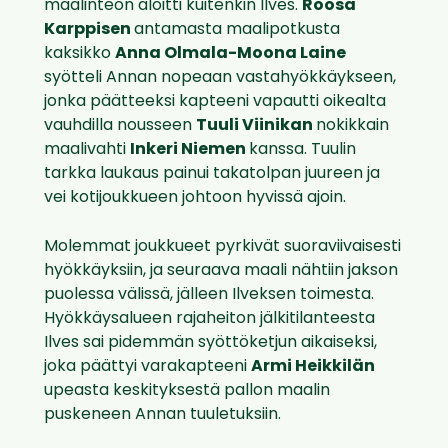
maalinteon aloitti kuitenkin Ilves.
Roosa
Karppisen
antamasta maalipotkusta
kaksikko
Anna Olmala-Moona Laine
syötteli Annan nopeaan vastahyökkäykseen,
jonka päätteeksi kapteeni vapautti oikealta
vauhdilla nousseen
Tuuli Viinikan
nokikkain
maalivahti
Inkeri Niemen
kanssa. Tuulin
tarkka laukaus painui takatolpan juureen ja
vei kotijoukkueen johtoon hyvissä ajoin.
Molemmat joukkueet pyrkivät suoraviivaisesti
hyökkäyksiin, ja seuraava maali nähtiin jakson
puolessa välissä, jälleen Ilveksen toimesta.
Hyökkäysalueen rajaheiton jälkitilanteesta
Ilves sai pidemmän syöttöketjun aikaiseksi,
joka päättyi varakapteeni
Armi Heikkilän
upeasta keskityksestä pallon maalin
puskeneen Annan tuuletuksiin.