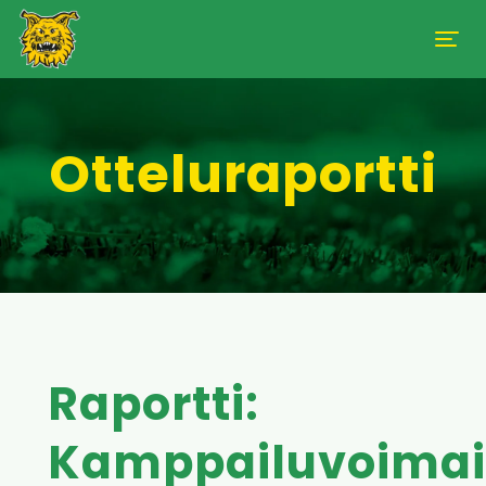
Otteluraportti
Raportti:
Kamppailuvoima