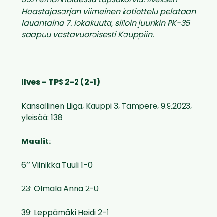
35:n emännöidessä tupsukorvia. Ilveksen
Haastajasarjan viimeinen kotiottelu pelataan
lauantaina 7. lokakuuta, silloin juurikin PK-35
saapuu vastavuoroisesti Kauppiin.
Ilves – TPS 2-2 (2-1)
Kansallinen Liiga, Kauppi 3, Tampere, 9.9.2023,
yleisöä: 138
Maalit:
6’’ Viinikka Tuuli 1-0
23’ Olmala Anna 2-0
39’ Leppämäki Heidi 2-1