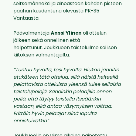
seitsemänneksi ja ainoastaan kahden pisteen
päähän kuudentena olevasta PK-35
Vantaasta.
Päävalmentaja
Anssi Ylinen
oli ottelun
jälkeen sekä onnellinen että
helpottunut. Joukkueen taisteluilme sai ison
kiitoksen valmentajalta.
”Tuntuu hyvältä, tosi hyvältä. Hiukan jännitin
etukäteen tätä ottelua, sillä näistä helteellä
pelattavista otteluista yleensä tulee sellaisia
taistelupelejä. Sanoinkin pelaajille ennen
peliä, että täytyy taistella itseäänkin
vastaan, eikä antaa väsymyksen voittaa.
Erittäin hyvin pelaajat siinä lopulta
onnistuivatkin.
”