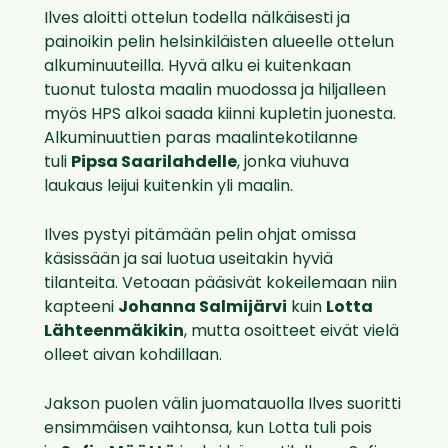
Ilves aloitti ottelun todella nälkäisesti ja
painoikin pelin helsinkiläisten alueelle ottelun
alkuminuuteilla. Hyvä alku ei kuitenkaan
tuonut tulosta maalin muodossa ja hiljalleen
myös HPS alkoi saada kiinni kupletin juonesta.
Alkuminuuttien paras maalintekotilanne
tuli
Pipsa Saarilahdelle
, jonka viuhuva
laukaus leijui kuitenkin yli maalin
.
Ilves pystyi pitämään pelin ohjat omissa
käsissään ja sai luotua useitakin hyviä
tilanteita. Vetoaan pääsivät kokeilemaan niin
kapteeni
Johanna Salmijärvi
kuin
Lotta
Lähteenmäkikin
, mutta osoitteet eivät vielä
olleet aivan kohdillaan.
Jakson puolen välin juomatauolla Ilves suoritti
ensimmäisen vaihtonsa, kun Lotta tuli pois