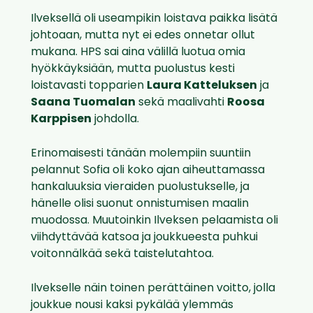
Ilveksellä oli useampikin loistava paikka lisätä
johtoaan, mutta nyt ei edes onnetar ollut
mukana. HPS sai aina välillä luotua omia
hyökkäyksiään, mutta puolustus kesti
loistavasti topparien
Laura Katteluksen
ja
Saana Tuomalan
sekä maalivahti
Roosa
Karppisen
johdolla.
Erinomaisesti tänään molempiin suuntiin
pelannut Sofia oli koko ajan aiheuttamassa
hankaluuksia vieraiden puolustukselle, ja
hänelle olisi suonut onnistumisen maalin
muodossa. Muutoinkin Ilveksen pelaamista oli
viihdyttävää katsoa ja joukkueesta puhkui
voitonnälkää sekä taistelutahtoa.
Ilvekselle näin toinen perättäinen voitto, jolla
joukkue nousi kaksi pykälää ylemmäs