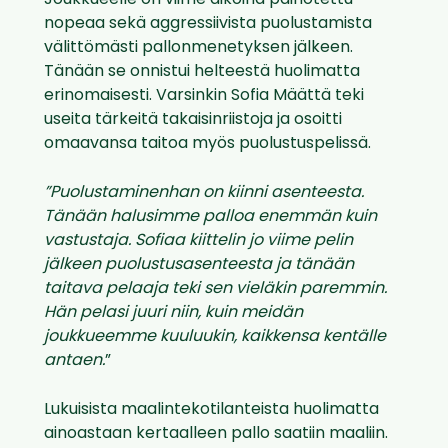
Joukkueelle on viime aikoina painotettu
nopeaa sekä aggressiivista puolustamista
välittömästi pallonmenetyksen jälkeen.
Tänään se onnistui helteestä huolimatta
erinomaisesti. Varsinkin Sofia Määttä teki
useita tärkeitä takaisinriistoja ja osoitti
omaavansa taitoa myös puolustuspelissä.
”Puolustaminenhan on kiinni asenteesta.
Tänään halusimme palloa enemmän kuin
vastustaja. Sofiaa kiittelin jo viime pelin
jälkeen puolustusasenteesta ja tänään
taitava pelaaja teki sen vieläkin paremmin.
Hän pelasi juuri niin, kuin meidän
joukkueemme kuuluukin, kaikkensa kentälle
antaen.
”
Lukuisista maalintekotilanteista huolimatta
ainoastaan kertaalleen pallo saatiin maaliin.