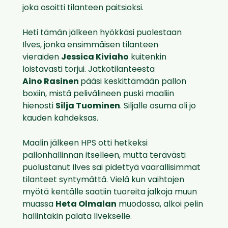
joka osoitti tilanteen paitsioksi.
Heti tämän jälkeen hyökkäsi puolestaan
Ilves, jonka ensimmäisen tilanteen
vieraiden
Jessica Kiviaho
kuitenkin
loistavasti torjui. Jatkotilanteesta
Aino Rasinen
pääsi keskittämään pallon
boxiin, mistä pelivälineen puski maaliin
hienosti
Silja Tuominen
. Siljalle osuma oli jo
kauden kahdeksas.
Maalin jälkeen HPS otti hetkeksi
pallonhallinnan itselleen, mutta terävästi
puolustanut Ilves sai pidettyä vaarallisimmat
tilanteet syntymättä. Vielä kun vaihtojen
myötä kentälle saatiin tuoreita jalkoja muun
muassa
Heta Olmalan
muodossa, alkoi pelin
hallintakin palata Ilvekselle.