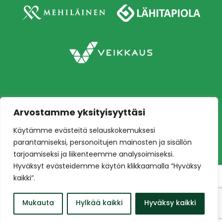
Arvostamme yksityisyyttäsi
Copyright © 2026 Ilves jalkapallo – Naisten
Käytämme evästeitä selauskokemuksesi
edustusjoukkue
Toteutus:
Mainostoimisto Värikäs
parantamiseksi, personoitujen mainosten ja sisällön
tarjoamiseksi ja liikenteemme analysoimiseksi.
Hyväksyt evästeidemme käytön klikkaamalla ”Hyväksy
kaikki”.
Mukauta
Hylkää kaikki
Hyväksy kaikki