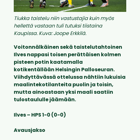
Tiukka taistelu niin vastustajia kuin myös
hellettä vastaan tuli tutuksi tiistaina
Kaupissa. Kuva: Joope Erkkilä.
Voitonnälkäinen sekä taistelutahtoinen
Ilves nappasi toisen perättäisen kolmen
pisteen potin kaatamalla
kotikentällään
Helsingin Palloseuran
.
Viihdyttävässä ottelussa nähtiin lukuisia
maalintekotilanteita puolin ja toisin,
mutta ainoastaan yksi maali saatiin
tulostaululle jäämään.
Ilves – HPS 1-0 (0-0)
Avausjakso