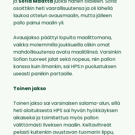
ja
Sofia Määttä
juoksi hänen tilalleen. Sofia
osoittikin heti vaarallisuutensa ja oli lähellä
laukoa ottelun avausmaalin, mutta jälleen
pallo painui maalin yli.
Avausjakso päättyi lopulta maalittomana,
vaikka molemmilla joukkueilla olikin omat
mahdollisuutensa avata maalitilinsä. Varsinkin
Sofian tuoreet jalat sekä nopeus, niin pallon
kanssa kuin ilmankin, sai HPS:n puolustuksen
useasti paniikin partaalle.
Toinen jakso
Toinen jakso sai varsinaisen salama-alun, sillä
heti aloituksesta HPS sai hyvän hyökkäyksen
aikaiseksi ja toimitettua myös pallon
välittömästi Ilveksen maaliin. Keltavihreät
pelasti kuitenkin avustavan tuomarin lippu,