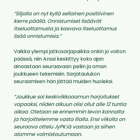
”Siljalla on nyt kyllä sellainen positiivinen
kierre päällä. Onnistumiset lisäävät
itseluottamusta ja kasvava itseluottamus
lisää onnistumisia.”
Vaikka ylempi jatkosarjapaikka onkin jo voiton
päässä, niin Anssi keskittyy koko ajan
ainoastaan seuraavaan peliin ja oman
joukkueen tekemisiin. Sarjataulukon
seuraamisen hän jättää muiden huoleksi.
”Joukkue sai keskiviikkoaamun harjoitukset
vapaaksi, niiden alkuun olisi ollut alle 12 tuntia
aikaa. Otetaan se ennemmin levon kannalta
ja harjoittelemme vasta illalla. Ensi viikolla on
seuraava ottelu
JyPK:iä
vastaan ja siihen
alamme valmistautumaan.