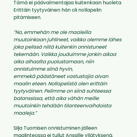
Tämä ei päävalmentajaa kuitenkaan huoleta.
Erittäin tyytyväinen hän oli nollapelin
pitämiseen.
”No, emmehän me ole maaleilla
muutoinkaan juhlineet, vaikka olemme lähes
joka pelissä niitä kuitenkin onnistuneet
tekemään. Vaikka jouduimme jonkin aikaa
aika alhaalta puolustamaan, niin
onnistuimme siinä hyvin,
emmekä päästäneet vastustajia aivan
maalin eteen. Nollapelistä olen erittäin
tyytyväinen. Pelimme on siinä suhteessa
balanssissa, että aika vähän meille
muutoinkin tehdään tilanteenvaihdoista
maaleja.”
Silja Tuomisen onnistuminen jälleen
maalinteossa ei tullut Anssille yllätyksenä.