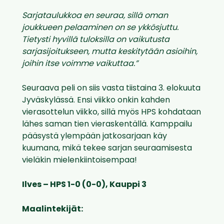
Sarjataulukkoa en seuraa, sillä oman
joukkueen pelaaminen on se ykkösjuttu.
Tietysti hyvillä tuloksilla on vaikutusta
sarjasijoitukseen, mutta keskitytään asioihin,
joihin itse voimme vaikuttaa.”
Seuraava peli on siis vasta tiistaina 3. elokuuta
Jyväskylässä. Ensi viikko onkin kahden
vierasottelun viikko, sillä myös HPS kohdataan
lähes saman tien vieraskentällä. Kamppailu
pääsystä ylempään jatkosarjaan käy
kuumana, mikä tekee sarjan seuraamisesta
vieläkin mielenkiintoisempaa!
Ilves – HPS 1-0 (0-0), Kauppi 3
Maalintekijät: