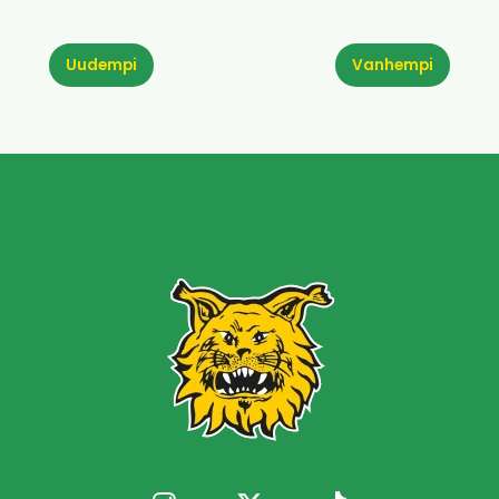
Uudempi
Vanhempi