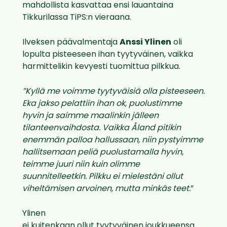
mahdollista kasvattaa ensi lauantaina
Tikkurilassa TiPS:n vieraana.
Ilveksen päävalmentaja
Anssi Ylinen
oli
lopulta pisteeseen ihan tyytyväinen, vaikka
harmittelikin kevyesti tuomittua pilkkua.
”Kyllä me voimme tyytyväisiä olla pisteeseen.
Eka jakso pelattiin ihan ok, puolustimme
hyvin ja saimme maalinkin jälleen
tilanteenvaihdosta. Vaikka
Åland
pitikin
enemmän palloa hallussaan, niin pystyimme
hallitsemaan peliä puolustamalla hyvin,
teimme juuri niin kuin olimme
suunnitelleetkin. Pilkku ei mielestäni ollut
viheltämisen arvoinen, mutta
minkäs
teet.
”
Ylinen
ei kuitenkaan ollut tyytyväinen joukkueensa