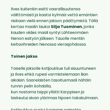
Ilves kuitenkin esitti vaarallisuutensa
välittömästi ja kaatoi kylmää vettä emäntien
niskaan vielä ennen jakson päättymistä. Tällä
kertaa maalin laukoi
Silja Tuominen
, jonka
kauden viides maali syntyi Lähteenmäen
hienon esityön jälkeen. Tauolle mentiin
keltavihreiden hienossa vierasjohdossa.
Toinen jakso
Toiselle jaksolle kotijoukkue tuli sisuuntuneen
ja Ilves ehkä rupesi varmistelemaan liian
aikaisin. Saarelaisten tasoitusmaali nähtiin
tunnin pelin kohdalla,
kun nostama tsippi yllätti Karppisen ja
laskeutui aivan ylärimaa hipoen takakulmaan.