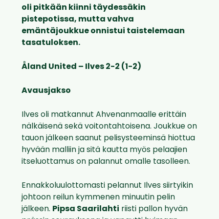
oli pitkään kiinni täydessäkin
pistepotissa, mutta vahva
emäntäjoukkue onnistui taistelemaan
tasatuloksen.
Åland
United – Ilves 2-2 (1-2)
Avausjakso
Ilves oli matkannut Ahvenanmaalle erittäin
nälkäisenä sekä voitontahtoisena. Joukkue on
tauon jälkeen saanut pelisysteeminsä hiottua
hyvään malliin ja sitä kautta myös pelaajien
itseluottamus on palannut omalle tasolleen.
Ennakkoluulottomasti pelannut Ilves siirtyikin
johtoon reilun kymmenen minuutin pelin
jälkeen.
Pipsa Saarilahti
riisti pallon hyvän