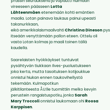
prässin seurauksena ja vapautti huimaan
vireeseen päässeen
Lotta
Lähteenmäen
etenemään kohti emäntien
maalia. Lotan painava laukaus painui upeasti
takanurkkaan,
eikä amerikkalaismaalivahti
Christina Dineson
pys
itseään venyttämään pallon eteen. Ottelu oli
vasta Lotan kolmas ja maali toinen tällä
kaudella.
Saarelaisten hyökkäykset tuntuivat
pysähtyvän tiukkaan Ilves-puolustukseen
joka kerta, mutta tasoituksen kotijoukkue
onnistui hiukan ennen taukovihellystä
tekemään. Kulmapotkun
jälkitilanteesta ÅU:lle tuomittiin melko kevyin
perustein rangaistuspotku, jonka
Sarah
Mary Troccoli
onnistui laukomaan ohi
Roosa
Karppisen
.