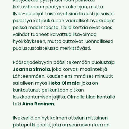
Kotijoukkue pystyi luomaan painetta
keltavihreään päätyyn koko ajan, mutta
Ilves-pelaajat taistelivat sinnikkäästi ja saivat
pidettyä kotijoukkueen vaaralliset hyökkääjät
poissa maalinteosta. Tällä kertaa eivät edes
vaihdot tuoneet kaivattua lisävoimaa
hyökkäykseen, mutta auttoivat luonnollisesti
puolustustaistelussa merkittävästi.
Pääsarjadebyytin pääsi tekemään puolustaja
Joanna Simola
, joka korvasi maalintekijä
Lähteenmäen. Kauden ensimmäiset minuutit
sai alleen myös
Heta Olmala
, joka on
kuntoutunut pelikuntoon pitkän
loukkaantumisen jäljiltä. Olmalle tilaa kentällä
teki
Aino Rasinen
.
Ilveksellä on nyt kolmen ottelun mittainen
pisteputki päällä, jota on seuraavan kerran