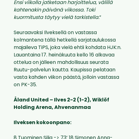
Ensi viikolla jatketaan harjoittelua, välillä
kahtenakin päivänä viikossa. Toki
kuormitusta täytyy vielä tarkistella.
”
Seuraavaksi Ilveksellä on vastassa
kolmantena tällä hetkellä sarjataulukossa
majaileva TiPS, joka vielä ehtii kohdata HJK:n.
Lauantaina 17. heinäkuuta kello 16 alkavaa
ottelua on jälleen mahdollisuus seurata
Ruutu-palvelun kautta. Kaupissa pelataan
vasta kahden viikon päästä, jolloin vastassa
on PK-35.
Åland United – Ilves 2-2 (1-2), Wiklöf
Holding Arena, Ahvenanmaa
Ilveksen kokoonpano:
8 Tuominen Silja -> 73’ 18 Simonen Anna-