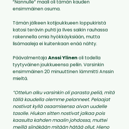
”Nannulle” maali oli tämän kauden
ensimmäinen osuma.
Tämän jälkeen kotijoukkueen loppukiristä
katosi terävin puhti ja Ilves saikin rauhassa
rakennella omia hyökkäyksiään, mutta
lisämaaleja ei kuitenkaan enää nähty.
Päävalmentaja
Anssi Ylinen
oli todella
tyytyväinen joukkueensa peliin. Varsinkin
ensimmäinen 20 minuuttinen lämmitti Anssin
mieltä.
”Ottelun alku varsinkin oli parasta peliä, mitä
tällä kaudella olemme pelanneet. Pelaajat
nostivat kyllä osaamisensa aivan uudelle
tasolle. Hiukan sitten nostivat jalkaa pois
kaasulta kahden maalin johdossa, muttei
meillä siinäkään mitään hätää ollut. Hieno