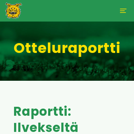
Otteluraportti
Raportti:
Ilvekseltä