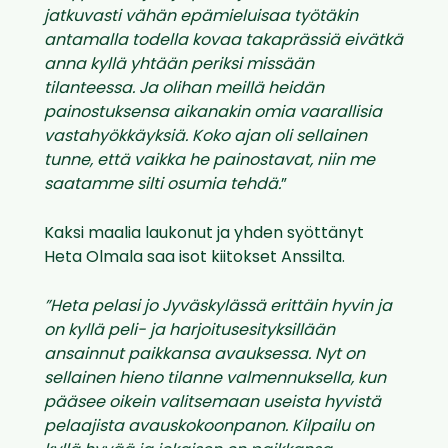
jatkuvasti vähän epämieluisaa työtäkin
antamalla todella kovaa takaprässiä eivätkä
anna kyllä yhtään periksi missään
tilanteessa. Ja olihan meillä heidän
painostuksensa aikanakin omia vaarallisia
vastahyökkäyksiä. Koko ajan oli sellainen
tunne, että vaikka he painostavat, niin me
saatamme silti osumia tehdä.
”
Kaksi maalia laukonut ja yhden syöttänyt
Heta Olmala saa isot kiitokset Anssilta.
”Heta pelasi jo Jyväskylässä erittäin hyvin ja
on kyllä peli- ja harjoitusesityksillään
ansainnut paikkansa avauksessa. Nyt on
sellainen hieno tilanne valmennuksella, kun
pääsee oikein valitsemaan useista hyvistä
pelaajista avauskokoonpanon. Kilpailu on