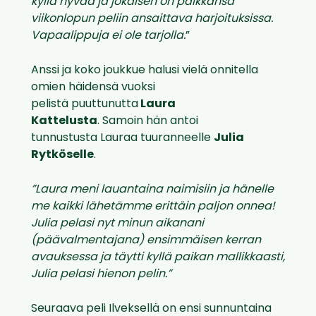
kyllä hyvää ja jokaisen on paikkansa
viikonlopun peliin ansaittava harjoituksissa.
Vapaalippuja ei ole tarjolla.
”
Anssi ja koko joukkue halusi vielä onnitella
omien häidensä vuoksi
pelistä puuttunutta
Laura
Kattelusta
. Samoin hän antoi
tunnustusta Lauraa tuuranneelle
Julia
Rytköselle
.
”Laura meni lauantaina naimisiin ja hänelle
me kaikki lähetämme erittäin paljon onnea!
Julia pelasi nyt minun aikanani
(päävalmentajana) ensimmäisen kerran
avauksessa ja täytti kyllä paikan mallikkaasti,
Julia pelasi hienon pelin.”
Seuraava peli Ilveksellä on ensi sunnuntaina