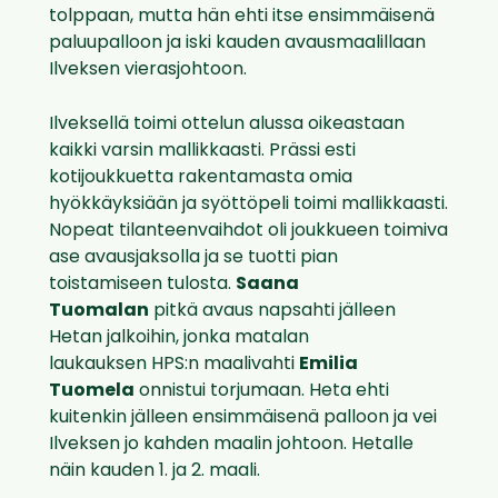
tolppaan, mutta hän ehti itse ensimmäisenä
paluupalloon ja iski kauden avausmaalillaan
Ilveksen vierasjohtoon.
Ilveksellä toimi ottelun alussa oikeastaan
kaikki varsin mallikkaasti. Prässi esti
kotijoukkuetta rakentamasta omia
hyökkäyksiään ja syöttöpeli toimi mallikkaasti.
Nopeat tilanteenvaihdot oli joukkueen toimiva
ase avausjaksolla ja se tuotti pian
toistamiseen tulosta.
Saana
Tuomalan
pitkä avaus napsahti jälleen
Hetan jalkoihin, jonka matalan
laukauksen HPS:n maalivahti
Emilia
Tuomela
onnistui torjumaan. Heta ehti
kuitenkin jälleen ensimmäisenä palloon ja vei
Ilveksen jo kahden maalin johtoon.
Hetalle
näin kauden 1. ja 2. maali.