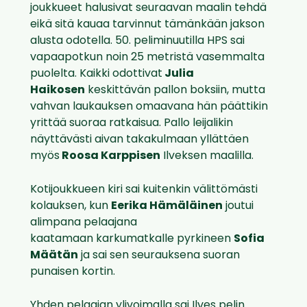
joukkueet halusivat seuraavan maalin tehdä
eikä sitä kauaa tarvinnut tämänkään jakson
alusta odotella. 50. peliminuutilla HPS sai
vapaapotkun noin 25 metristä vasemmalta
puolelta. Kaikki odottivat
Julia
Haikosen
keskittävän pallon boksiin, mutta
vahvan laukauksen omaavana hän päättikin
yrittää suoraa ratkaisua. Pallo leijalikin
näyttävästi aivan takakulmaan yllättäen
myös
Roosa Karppisen
Ilveksen maalilla.
Kotijoukkueen kiri sai kuitenkin välittömästi
kolauksen, kun
Eerika Hämäläinen
joutui
alimpana pelaajana
kaatamaan karkumatkalle pyrkineen
Sofia
Määtän
ja sai sen seurauksena suoran
punaisen kortin.
Yhden pelaajan ylivoimalla sai Ilves pelin