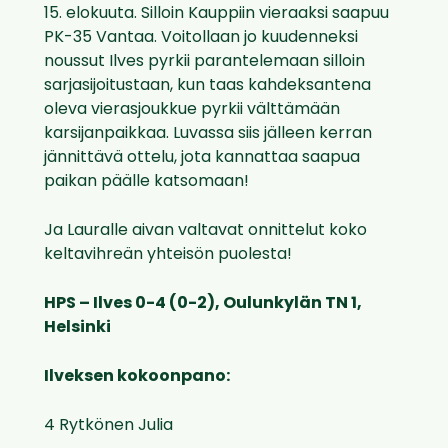
15. elokuuta. Silloin Kauppiin vieraaksi saapuu
PK-35 Vantaa. Voitollaan jo kuudenneksi
noussut Ilves pyrkii parantelemaan silloin
sarjasijoitustaan, kun taas kahdeksantena
oleva vierasjoukkue pyrkii välttämään
karsijanpaikkaa. Luvassa siis jälleen kerran
jännittävä ottelu, jota kannattaa saapua
paikan päälle katsomaan!
Ja Lauralle aivan valtavat onnittelut koko
keltavihreän yhteisön puolesta!
HPS – Ilves 0-4 (0-2), Oulunkylän TN 1,
Helsinki
Ilveksen kokoonpano:
4 Rytkönen Julia