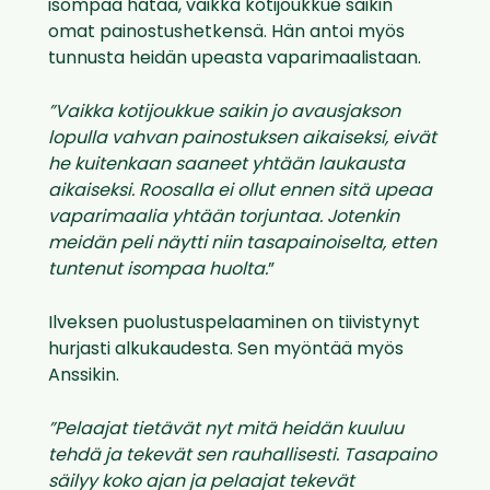
isompaa hätää, vaikka kotijoukkue saikin
omat painostushetkensä. Hän antoi myös
tunnusta heidän upeasta vaparimaalistaan.
”Vaikka kotijoukkue saikin jo avausjakson
lopulla vahvan painostuksen aikaiseksi, eivät
he kuitenkaan saaneet yhtään laukausta
aikaiseksi. Roosalla ei ollut ennen sitä upeaa
vaparimaalia yhtään torjuntaa. Jotenkin
meidän peli näytti niin tasapainoiselta, etten
tuntenut isompaa huolta.
”
Ilveksen puolustuspelaaminen on tiivistynyt
hurjasti alkukaudesta. Sen myöntää myös
Anssikin.
”Pelaajat tietävät nyt mitä heidän kuuluu
tehdä ja tekevät sen rauhallisesti. Tasapaino
säilyy koko ajan ja pelaajat tekevät