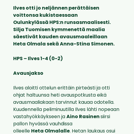
Ilves otti jo neljännen perättäisen
voittonsa kukistaessaan
Oulunkylässä
HPS:n
runsasmaalisesti.
Silja Tuomisen kymmenettä maalia
säestivät kauden avausmaaleillaan
Heta
Olmala
sekä Anna-Stina Simonen.
HPS – Ilves 1-4 (0-2)
Avausjakso
Ilves aloitti ottelun erittäin pirteästi ja otti
ohjat haltuunsa heti avauspotkusta eikä
avausmaaliakaan tarvinnut kauaa odotella.
Kuudennella peliminuutilla Ilves lähti nopeaan
vastahyökkäykseen ja
Aino Rasinen
siirsi
pallon hyvässä vauhdissa
olleelle
Heta Olmalalle
. Hetan laukaus osui