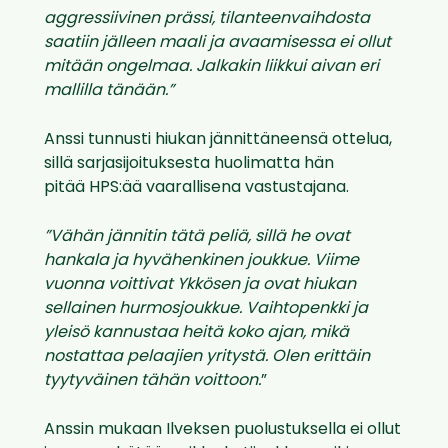
aggressiivinen prässi, tilanteenvaihdosta
saatiin jälleen maali ja avaamisessa ei ollut
mitään ongelmaa. Jalkakin liikkui aivan eri
mallilla tänään.”
Anssi tunnusti hiukan jännittäneensä ottelua,
sillä sarjasijoituksesta huolimatta hän
pitää HPS:ää vaarallisena vastustajana.
”Vähän jännitin tätä peliä, sillä he ovat
hankala ja hyvähenkinen joukkue. Viime
vuonna voittivat Ykkösen ja ovat hiukan
sellainen hurmosjoukkue. Vaihtopenkki ja
yleisö kannustaa heitä koko ajan, mikä
nostattaa pelaajien yritystä. Olen erittäin
tyytyväinen tähän voittoon.
”
Anssin mukaan Ilveksen puolustuksella ei ollut