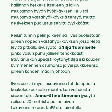
hallinnan hetkeksi itselleen ja loikin
muutaman hyvän hyökkäyksen. HPS sai
muutamia vastahyökkäyksiä tehtyä, mutta
ne Ilveksen puolustus selvitti tyylikkäästi.
Reilun tunnin pelin jälkeen sai Ilves puolestaan
jälleen nopean vastahyökkäyksen, jossa Heta
levitti pitkällä sivusyötöllä
Silja Tuomiselle
,
jonka vasuri puhui jälleen tehokkaasti.
Etuylänurkan upeasti löytänyt Silja iski kauden
kymmenennen osumansa ja vei joukkueensa
jälleen kahden maalin johtoon.
Ilves osoitti myös osaavansa tehdä upealla
kaukolaukauksella maalin, kun vaihdosta
sisään tullut
Anna-Stina Simonen
jysäytti
reilusta 20 metristä pallon aivan
takaylänurkkaan. KuPS:sta lainatulle