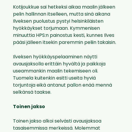
Kotijoukkue sai hetkeksi aikaa maalin jälkeen
pelin hallinnan itselleen, mutta sinä aikana
Ilveksen puolustus pystyi helsinkiläisten
hyökkäykset torjumaan. Kymmenisen
minuuttia HPS:n painostus kesti, kunnes Ilves
pääsi jälleen itsekin paremmin peliin takaisin.
Ilveksen hyökkäyspelaaminen näytti
avausjaksolla erittäin hyvältä ja paikkoja
useammankin maalin tekemiseen oli.
Tuomela kuitenkin esitti useita hyviä
torjuntoja eikä antanut pallon enää mennä
selkänsä taakse.
Toinen jakso
Toinen jakso alkoi selvästi avausjaksoa
tasaisemmissa merkeissä. Molemmat