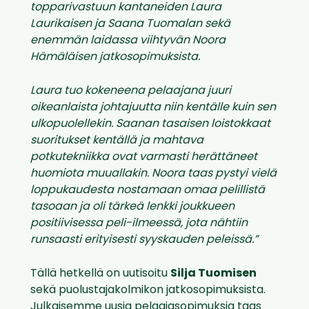
topparivastuun kantaneiden Laura
Laurikaisen ja Saana Tuomalan sekä
enemmän laidassa viihtyvän Noora
Hämäläisen jatkosopimuksista.
Laura tuo kokeneena pelaajana juuri
oikeanlaista johtajuutta niin kentälle kuin sen
ulkopuolellekin. Saanan tasaisen loistokkaat
suoritukset kentällä ja mahtava
potkutekniikka ovat varmasti herättäneet
huomiota muuallakin. Noora taas pystyi vielä
loppukaudesta nostamaan omaa pelillistä
tasoaan ja oli tärkeä lenkki joukkueen
positiivisessa peli-ilmeessä, jota nähtiin
runsaasti erityisesti syyskauden peleissä.”
Tällä hetkellä on uutisoitu
Silja Tuomisen
sekä puolustajakolmikon jatkosopimuksista.
Julkaisemme uusia pelaajasopimuksia taas