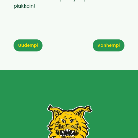
piakkoin!
Uudempi
Vanhempi