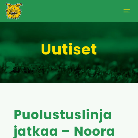
Uutiset
Puolustuslinja
jatkaa – Noora