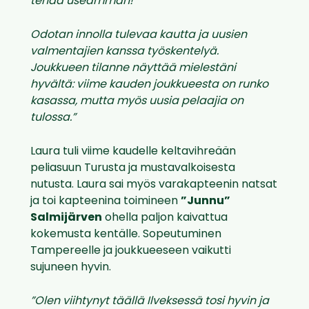
tehdä useamman!
Odotan innolla tulevaa kautta ja uusien
valmentajien kanssa työskentelyä.
Joukkueen tilanne näyttää mielestäni
hyvältä: viime kauden joukkueesta on runko
kasassa, mutta myös uusia pelaajia on
tulossa.”
Laura tuli viime kaudelle keltavihreään
peliasuun Turusta ja mustavalkoisesta
nutusta. Laura sai myös varakapteenin natsat
ja toi kapteenina toimineen
”Junnu”
Salmijärven
ohella paljon kaivattua
kokemusta kentälle. Sopeutuminen
Tampereelle ja joukkueeseen vaikutti
sujuneen hyvin.
”Olen viihtynyt täällä Ilveksessä tosi hyvin ja