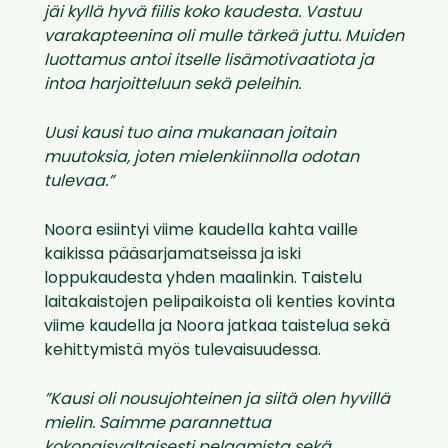
jäi kyllä hyvä fiilis koko kaudesta. Vastuu
varakapteenina oli mulle tärkeä juttu. Muiden
luottamus antoi itselle lisämotivaatiota ja
intoa harjoitteluun sekä peleihin.
Uusi kausi tuo aina mukanaan joitain
muutoksia, joten mielenkiinnolla odotan
tulevaa.”
Noora esiintyi viime kaudella kahta vaille
kaikissa pääsarjamatseissa ja iski
loppukaudesta yhden maalinkin. Taistelu
laitakaistojen pelipaikoista oli kenties kovinta
viime kaudella ja Noora jatkaa taistelua sekä
kehittymistä myös tulevaisuudessa.
”Kausi oli nousujohteinen ja siitä olen hyvillä
mielin. Saimme parannettua
kokonaisvaltaisesti pelaamista sekä