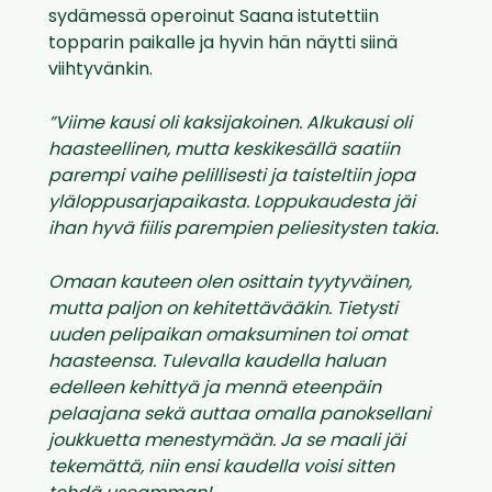
sydämessä operoinut Saana istutettiin
topparin paikalle ja hyvin hän näytti siinä
viihtyvänkin.
”Viime kausi oli kaksijakoinen. Alkukausi oli
haasteellinen, mutta keskikesällä saatiin
parempi vaihe pelillisesti ja taisteltiin jopa
yläloppusarjapaikasta. Loppukaudesta jäi
ihan hyvä fiilis parempien peliesitysten takia.
Omaan kauteen olen osittain tyytyväinen,
mutta paljon on kehitettävääkin. Tietysti
uuden pelipaikan omaksuminen toi omat
haasteensa. Tulevalla kaudella haluan
edelleen kehittyä ja mennä eteenpäin
pelaajana sekä auttaa omalla panoksellani
joukkuetta menestymään. Ja se maali jäi
tekemättä, niin ensi kaudella voisi sitten