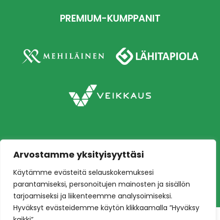
PREMIUM-KUMPPANIT
Arvostamme yksityisyyttäsi
Copyright © 2026 Ilves jalkapallo – Naisten
Käytämme evästeitä selauskokemuksesi
edustusjoukkue
Toteutus:
Mainostoimisto Värikäs
parantamiseksi, personoitujen mainosten ja sisällön
tarjoamiseksi ja liikenteemme analysoimiseksi.
Hyväksyt evästeidemme käytön klikkaamalla ”Hyväksy