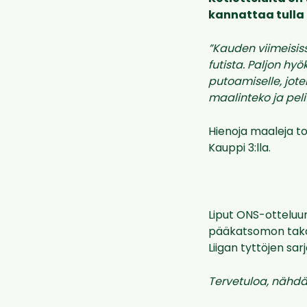
kannattaa tulla 
”Kauden viimeisis
futista. Paljon hyö
putoamiselle, jote
maalinteko ja peli
Hienoja maaleja to
Kauppi 3:lla.
Liput ONS-otteluu
pääkatsomon takana
Liigan tyttöjen sarj
Tervetuloa, nähd