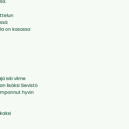
sa.
ttelun
essä
lla on kasassa
 iski viime
 lisäksi Sievistö
mpannut hyvin
kaksi