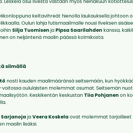
a. Leskelä osui Ilvestä vastaan myös heinäkuun kotiottelus
viikonloppuna keltavihreät hienolla laukauksella johtoon o
ikkaalla. Oulun lahja futismaailmalle nousi Ilveksen sisäis
soihin
Silja Tuomisen
ja
Pipsa Saarilahden
kanssa, kaiki
inen on neljäntenä maalin päässä kolmikosta.
tä silmällä
stö
nosti kauden maalimääränsä seitsemään, kun hyökkääjä
-voitossa oululaisten molemmat osumat. Seitsemän nuotan
maalisyötön. Keskikentän keskustan
Tiia Pohjanen
on ko
la.
 Sarjanoja
ja
Veera Koskela
ovat molemmat tarjoilleet 
n maalin lisäksi.