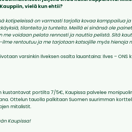
Kauppiin, vielä kun ehtii?
sä kotipeleissä on varmasti tarjolla kovaa kamppailua ja
kkäyksiä, tilanteita ja tunteita. Meillä ei sinänsä ole paine
n me voidaan pelata rennosti ja nauttia pelistä. Sitä kaut
-ilme rentoutuu ja me tarjotaan katsojille myös hienoja 
ivotaan varsinkin Ilveksen osalta lauantaina: Ilves – ONS k
n kustantavat portilta 7/5€, Kaupissa palvelee monipuoli
. Ottelun tauolla palkitaan Suomen suurimman korttelilii
ojen mitalistit.
ään Kaupissa!