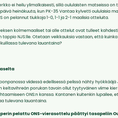
rkko ei heilu ylimalkaisesti, sillä oululaisten matseissa on 
. päivä heinäkuuta, kun PK-35 Vantaa kylvetti oululaisia ma
 on pelannut tiukkoja 1-0, 1-1 ja 2-1 maalisia otteluita.
eksen kolmemaaliset tai alle ottelut ovat tulleet kahdes
un tappio NJS:lle. Otetaan veikkauksia vastaan, että kuin
kuillassa tulevana lauantaina?
aselta
oonpanossa viidessä edellisessä pelissä nähty hyökkääjä
 keltavihreän porukan tavoin ollut tyytyväinen viime kie
ohtaamiseen ONS:n kanssa. Kantanen kuitenkin lupailee, e
 tulevana lauantaina.
aperin pelattu ONS-vierasottelu päättyi tasapeliin O