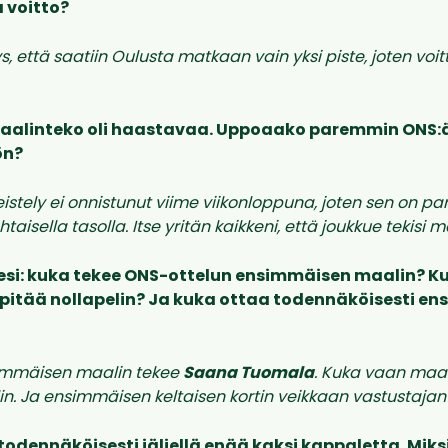
a voitto?
ys, että saatiin Oulusta matkaan vain yksi piste, joten voi
aalinteko oli haastavaa. Uppoaako paremmin ONS:
ön?
eistely ei onnistunut viime viikonloppuna, joten sen on p
taisella tasolla. Itse yritän kaikkeni, että joukkue tekisi m
si: kuka tekee ONS-ottelun ensimmäisen maalin? K
pitää nollapelin? Ja kuka ottaa todennäköisesti e
immäisen maalin tekee
Saana Tuomala
. Kuka vaan maal
lin. Ja ensimmäisen keltaisen kortin veikkaan vastustajan le
todennäköisesti jäljellä enää kaksi kappaletta. Miksi