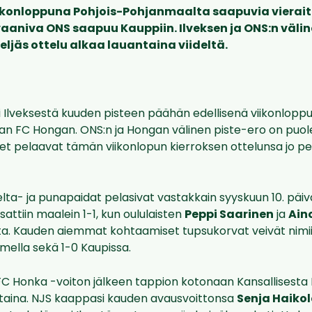
iikonloppuna Pohjois-Pohjanmaalta saapuvia vierai
aaniva ONS saapuu Kauppiin. Ilveksen ja ONS:n väli
eljäs ottelu alkaa lauantaina viideltä.
si Ilveksestä kuuden pisteen päähän edellisenä viikonlopp
an FC Hongan. ONS:n ja Hongan välinen piste-ero on puol
set pelaavat tämän viikonlopun kierroksen ottelunsa jo pe
elta- ja punapaidat pelasivat vastakkain syyskuun 10. päivä
sattiin maalein 1-1, kun oululaisten
Peppi Saarinen
ja
Ain
ta. Kauden aiemmat kohtaamiset tupsukorvat veivät nimi
mella sekä 1-0 Kaupissa.
 FC Honka -voiton jälkeen tappion kotonaan Kansallisesta 
antaina. NJS kaappasi kauden avausvoittonsa
Senja Haiko