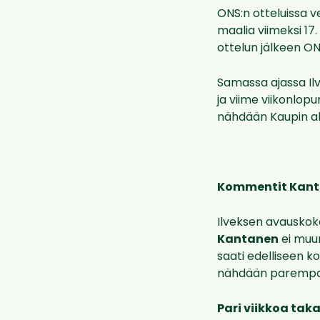
ONS:n otteluissa ve
maalia viimeksi 17
ottelun jälkeen ONS
Samassa ajassa Ilv
ja viime viikonlop
nähdään Kaupin al
Kommentit Kant
Ilveksen avauskok
Kantanen
ei muun
saati edelliseen k
nähdään parempaa
Pari viikkoa tak