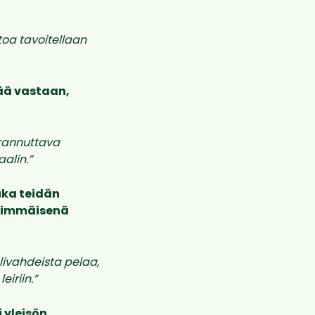
ttoa tavoitellaan
ää vastaan,
arannuttava
aalin.”
uka teidän
nsimmäisenä
ivahdeista pelaa,
iriin.”
 yleisön