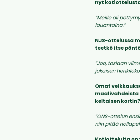
nyt kotiottelust
”Meille oli pettym
lauantaina.”
NJS-ottelussa m
teetkö itse pönt
”Joo, tosiaan viim
jokaisen henkilökoh
Omat veikkaukse
maalivahdeista 
keltaisen kortin?
”ONS-ottelun ens
niin pitää nollape
Kotiotteluita on 