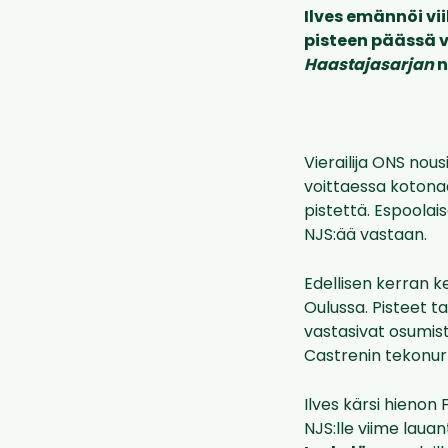
Ilves emännöi v
pisteen päässä v
Haastajasarjan
n
Vierailija ONS nou
voittaessa kotona
pistettä. Espoolai
NJS:ää vastaan.
Edellisen kerran k
Oulussa. Pisteet ta
vastasivat osumis
Castrenin tekonur
Ilves kärsi hienon
NJS:lle viime lau