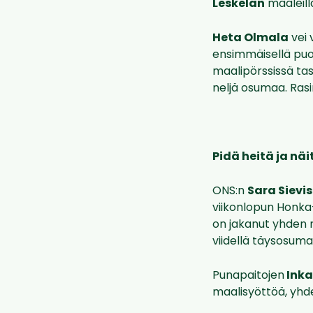
Leskelän
maaleill
Heta Olmala
vei 
ensimmäisellä puol
maalipörssissä ta
neljä osumaa. Ras
Pidä heitä ja näi
ONS:n
Sara Sievi
viikonlopun Honka
on jakanut yhden 
viidellä täysosumal
Punapaitojen
Inka
maalisyöttöä, yhde