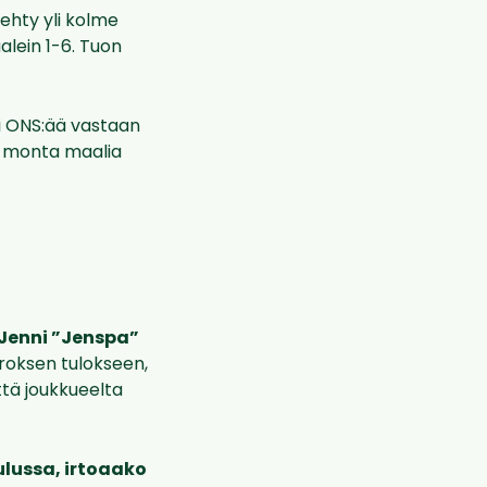
tehty yli kolme
alein 1-6. Tuon
ti ONS:ää vastaan
ka monta maalia
Jenni ”Jenspa”
rroksen tulokseen,
ttä joukkueelta
ulussa, irtoaako