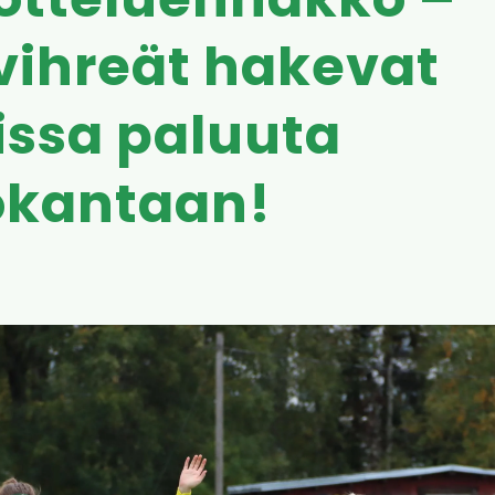
otteluennakko –
vihreät hakevat
ssa paluuta
okantaan!