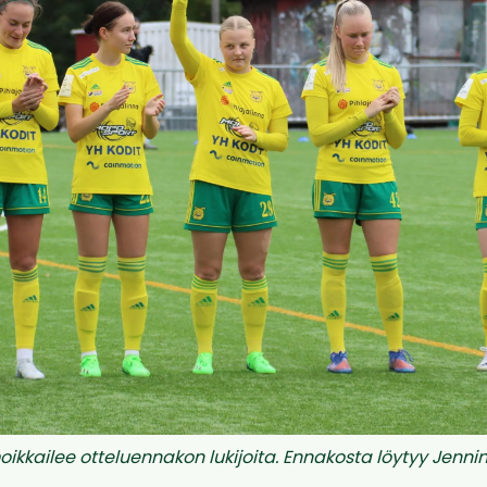
ikkailee otteluennakon lukijoita. Ennakosta löytyy Jenni