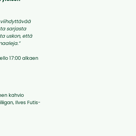
 viihdyttävää
tta sarjasta
ta uskon, että
maaleja.”
ello 17:00 alkaen
nen kahvio
gan, Ilves Futis-