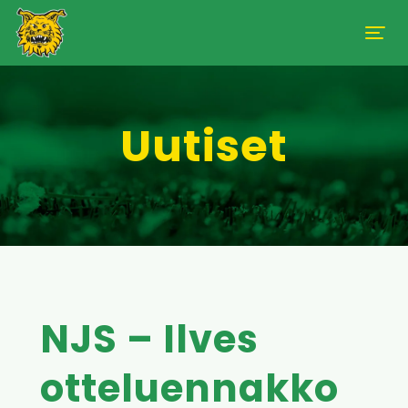
Uutiset
NJS – Ilves
otteluennakko