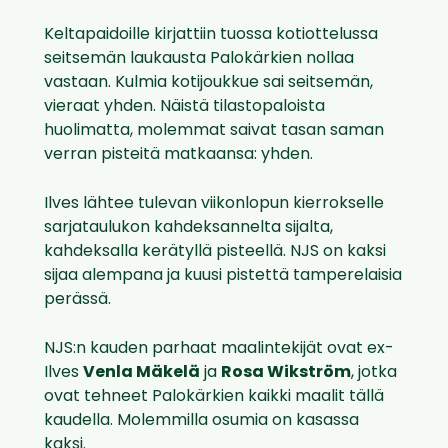
Keltapaidoille kirjattiin tuossa kotiottelussa
seitsemän laukausta Palokärkien nollaa
vastaan. Kulmia kotijoukkue sai seitsemän,
vieraat yhden. Näistä tilastopaloista
huolimatta, molemmat saivat tasan saman
verran pisteitä matkaansa: yhden.
Ilves lähtee tulevan viikonlopun kierrokselle
sarjataulukon kahdeksannelta sijalta,
kahdeksalla kerätyllä pisteellä. NJS on kaksi
sijaa alempana ja kuusi pistettä tamperelaisia
perässä.
NJS:n kauden parhaat maalintekijät ovat ex-
Ilves
Venla Mäkelä
ja
Rosa Wikström
, jotka
ovat tehneet Palokärkien kaikki maalit tällä
kaudella. Molemmilla osumia on kasassa
kaksi.