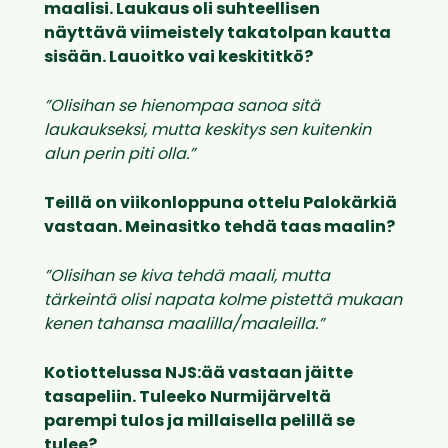
maalisi. Laukaus oli suhteellisen
näyttävä viimeistely takatolpan kautta
sisään. Lauoitko vai keskititkö?
”Olisihan se hienompaa sanoa sitä
laukaukseksi, mutta keskitys sen kuitenkin
alun perin piti olla.”
Teillä on viikonloppuna ottelu Palokärkiä
vastaan. Meinasitko tehdä taas maalin?
”Olisihan se kiva tehdä maali, mutta
tärkeintä olisi napata kolme pistettä mukaan
kenen tahansa
maalilla/maaleilla.”
Kotiottelussa NJS:ää vastaan jäitte
tasapeliin. Tuleeko Nurmijärveltä
parempi tulos ja millaisella pelillä se
tulee?