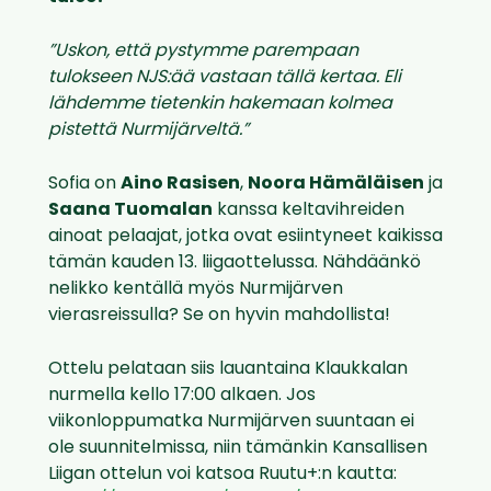
”Uskon, että pystymme parempaan
tulokseen NJS:ää vastaan tällä kertaa. Eli
lähdemme tietenkin hakemaan kolmea
pistettä Nurmijärveltä.”
Sofia on
Aino Rasisen
,
Noora Hämäläisen
ja
Saana Tuomalan
kanssa keltavihreiden
ainoat pelaajat, jotka ovat esiintyneet kaikissa
tämän kauden 13. liigaottelussa. Nähdäänkö
nelikko kentällä myös Nurmijärven
vierasreissulla? Se on hyvin mahdollista!
Ottelu pelataan siis lauantaina Klaukkalan
nurmella kello 17:00 alkaen. Jos
viikonloppumatka Nurmijärven suuntaan ei
ole suunnitelmissa, niin tämänkin Kansallisen
Liigan ottelun voi katsoa Ruutu+:n kautta: