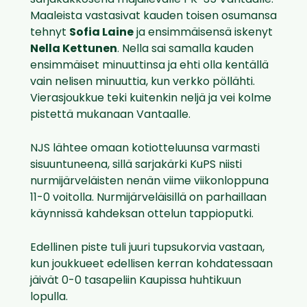
sarjakakkosena majailevalle PK-35 Vantaalle.
Maaleista vastasivat kauden toisen osumansa
tehnyt
Sofia Laine
ja ensimmäisensä iskenyt
Nella Kettunen
. Nella sai samalla kauden
ensimmäiset minuuttinsa ja ehti olla kentällä
vain nelisen minuuttia, kun verkko pöllähti.
Vierasjoukkue teki kuitenkin neljä ja vei kolme
pistettä mukanaan Vantaalle.
NJS lähtee omaan kotiotteluunsa varmasti
sisuuntuneena, sillä sarjakärki KuPS niisti
nurmijärveläisten nenän viime viikonloppuna
11-0 voitolla. Nurmijärveläisillä on parhaillaan
käynnissä kahdeksan ottelun tappioputki.
Edellinen piste tuli juuri tupsukorvia vastaan,
kun joukkueet edellisen kerran kohdatessaan
jäivät 0-0 tasapeliin Kaupissa huhtikuun
lopulla.