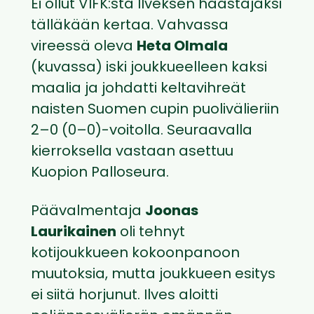
Ei ollut VIFK:sta Ilveksen haastajaksi
tälläkään kertaa. Vahvassa
vireessä oleva
Heta Olmala
(kuvassa) iski joukkueelleen kaksi
maalia ja johdatti keltavihreät
naisten Suomen cupin puolivälieriin
2–0 (0–0)-voitolla. Seuraavalla
kierroksella vastaan asettuu
Kuopion Palloseura.
Päävalmentaja
Joonas
Laurikainen
oli tehnyt
kotijoukkueen kokoonpanoon
muutoksia, mutta joukkueen esitys
ei siitä horjunut. Ilves aloitti