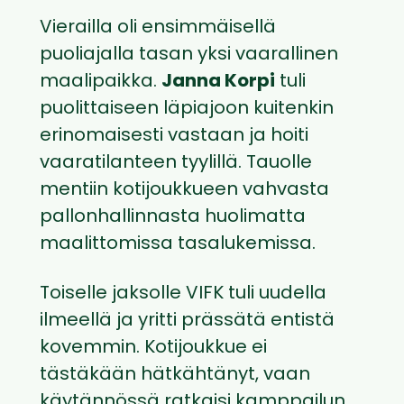
Vierailla oli ensimmäisellä
puoliajalla tasan yksi vaarallinen
maalipaikka.
Janna Korpi
tuli
puolittaiseen läpiajoon kuitenkin
erinomaisesti vastaan ja hoiti
vaaratilanteen tyylillä. Tauolle
mentiin kotijoukkueen vahvasta
pallonhallinnasta huolimatta
maalittomissa tasalukemissa.
Toiselle jaksolle VIFK tuli uudella
ilmeellä ja yritti prässätä entistä
kovemmin. Kotijoukkue ei
tästäkään hätkähtänyt, vaan
käytännössä ratkaisi kamppailun