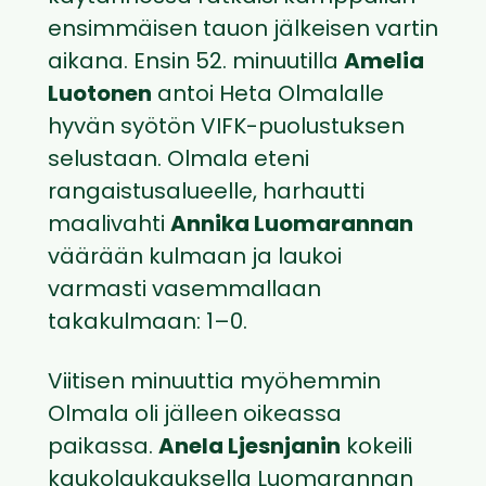
ensimmäisen tauon jälkeisen vartin
aikana. Ensin 52. minuutilla
Amelia
Luotonen
antoi Heta Olmalalle
hyvän syötön VIFK-puolustuksen
selustaan. Olmala eteni
rangaistusalueelle, harhautti
maalivahti
Annika Luomarannan
väärään kulmaan ja laukoi
varmasti vasemmallaan
takakulmaan: 1–0.
Viitisen minuuttia myöhemmin
Olmala oli jälleen oikeassa
paikassa.
Anela Ljesnjanin
kokeili
kaukolaukauksella Luomarannan