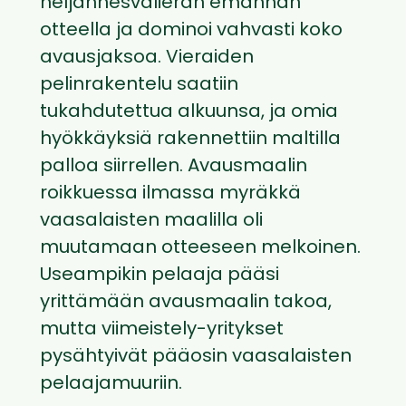
neljännesvälierän emännän
otteella ja dominoi vahvasti koko
avausjaksoa. Vieraiden
pelinrakentelu saatiin
tukahdutettua alkuunsa, ja omia
hyökkäyksiä rakennettiin maltilla
palloa siirrellen. Avausmaalin
roikkuessa ilmassa myräkkä
vaasalaisten maalilla oli
muutamaan otteeseen melkoinen.
Useampikin pelaaja pääsi
yrittämään avausmaalin takoa,
mutta viimeistely-yritykset
pysähtyivät pääosin vaasalaisten
pelaajamuuriin.