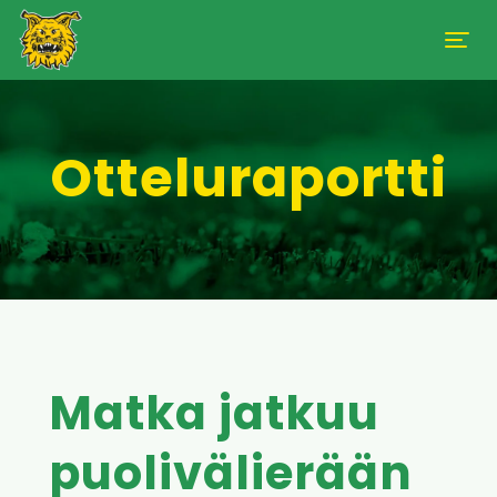
Otteluraportti
Matka jatkuu
puolivälierään