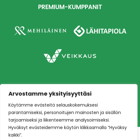
PREMIUM-KUMPPANIT
Arvostamme yksityisyyttäsi
Copyright © 2026 Ilves jalkapallo – Naisten
Käytämme evästeitä selauskokemuksesi
edustusjoukkue
Toteutus:
Mainostoimisto Värikäs
parantamiseksi, personoitujen mainosten ja sisällön
tarjoamiseksi ja liikenteemme analysoimiseksi.
Hyväksyt evästeidemme käytön klikkaamalla ”Hyväksy
kaikki”.