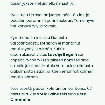
toisen jakson neljännellä minuutilla.
Ilves tuntui jo saavan juonen päästä kiinni ja
pääsikin paremmin peliin mukaan. Tämä hyvä
fiilis katkesi tylyllä tavalla.
Kymmenen minuuttia hienosta
vastaantulosta, Merikään ei mahtanut
maalinsynnylle mitään. KuPS:n
albanialaisvahvistus
Lavdije Begolli
sai
nopean rynnistyksen jälkeen boksissa tilaa
oikealle jalalleen. Matala veto painui oikeasta
alakulmasta sisään, siirtäen emännät kolmen
maalin johtoon.
Ilves suoritti päivän kolmannen vaihtonsa 67.
minuutilla, kun
Sofia Laine
teki tilaa
Heta
Olmalalle
.