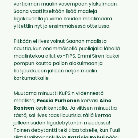
vartioiman maalin vasempaan yläkulmaan.
Saana vaati itseltään lisää maaleja
liigakaudella ja viime kauden maalimäärä
ylitettiin nyt jo ensimmäisessä ottelussa.
Pitkään ei Ilves voinut Saanan maalista
nauttia, kun ensimmäisellä puoliajalla lähellä
maalintekoa ollut ex-TiPS, Emmi Siren laukoi
pompun kautta pallon alakulmaan ja
kotijoukkueen jälleen neljän maalin
karkumatkalle.
Muutama minuutti KuPS:n viidennestä
maalista,
Pessia Purhonen
korvasi
Aino
Rasisen
keskikentällä. Ja viitisen minuuttia
tästä, sai Ilves taas ilouutisia, tällä kertaa
jälleen uuden liigadebytantin muodossa!
Toinen debytantti teki tilaa toiselle, kun Tuuli