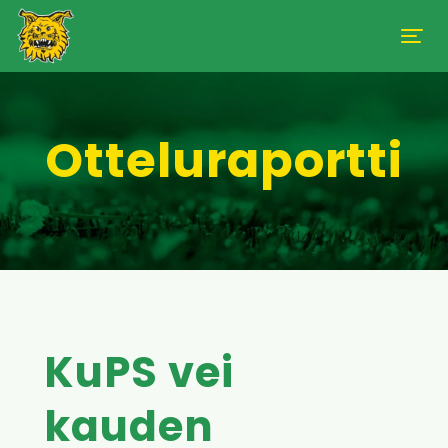
Otteluraportti
KuPS vei
kauden