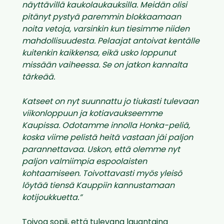
näyttävillä kaukolaukauksilla. Meidän olisi
pitänyt pystyä paremmin blokkaamaan
noita vetoja, varsinkin kun tiesimme niiden
mahdollisuudesta. Pelaajat antoivat kentälle
kuitenkin kaikkensa, eikä usko loppunut
missään vaiheessa. Se on jatkon kannalta
tärkeää.
Katseet on nyt suunnattu jo tiukasti tulevaan
viikonloppuun ja kotiavaukseemme
Kaupissa. Odotamme innolla Honka-peliä,
koska viime pelistä heitä vastaan jäi paljon
parannettavaa. Uskon, että olemme nyt
paljon valmiimpia espoolaisten
kohtaamiseen. Toivottavasti myös yleisö
löytää tiensä Kauppiin kannustamaan
kotijoukkuetta.”
Toivoa sopii, että tulevana lauantaina