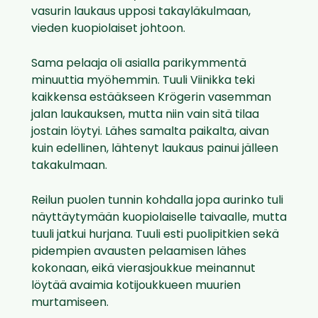
vasurin laukaus upposi takayläkulmaan,
vieden kuopiolaiset johtoon.
Sama pelaaja oli asialla parikymmentä
minuuttia myöhemmin. Tuuli Viinikka teki
kaikkensa estääkseen Krögerin vasemman
jalan laukauksen, mutta niin vain sitä tilaa
jostain löytyi. Lähes samalta paikalta, aivan
kuin edellinen, lähtenyt laukaus painui jälleen
takakulmaan.
Reilun puolen tunnin kohdalla jopa aurinko tuli
näyttäytymään kuopiolaiselle taivaalle, mutta
tuuli jatkui hurjana. Tuuli esti puolipitkien sekä
pidempien avausten pelaamisen lähes
kokonaan, eikä vierasjoukkue meinannut
löytää avaimia kotijoukkueen muurien
murtamiseen.