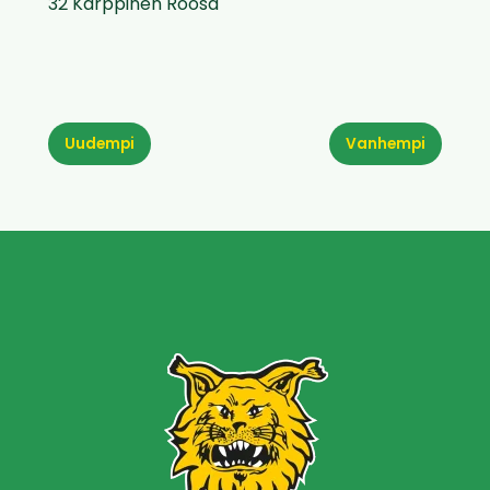
32 Karppinen Roosa
Uudempi
Vanhempi