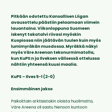
Pitkään odotettu Kansallisen Liigan
avausottelu päästiin pelaamaan viimein
lauantaina. Viikonloppuna Suomeen
iskenyt takatalvi riivasi myöskin
Kuopiossa niin jäätävän tuulen kuin myös
lumimyräkän muodossa. Myräkkä näkyi
myös Väre Areenan tekonurmimatolla,
kun KuPS:n ja Ilveksen välisessä ottelussa
nähtiin yhteensä kuusi maalia.
KuPS – Ilves 5-1 (2-0)
Ensimmäinen jakso
Paikoittain arktisistakin oloista huolimatta,
Väre Areena oli saatu hienoon kuntoon