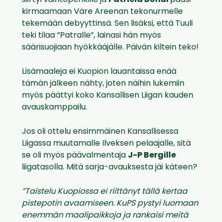
siirtyi vaihtopenkille ja
Patricia Bohui
pääsi
kirmaamaan Väre Areenan tekonurmelle
tekemään debyyttinsä. Sen lisäksi, että Tuuli
teki tilaa ”Patralle”, lainasi hän myös
säärisuojiaan hyökkääjälle. Päivän kiltein teko!
Lisämaaleja ei Kuopion lauantaissa enää
tämän jälkeen nähty, joten näihin lukemiin
myös päättyi koko Kansallisen Liigan kauden
avauskamppailu.
Jos oli ottelu ensimmäinen Kansallisessa
Liigassa muutamalle Ilveksen pelaajalle, sitä
se oli myös päävalmentaja
J-P Bergille
liigatasolla. Mitä sarja-avauksesta jäi käteen?
”Taistelu Kuopiossa ei riittänyt tällä kertaa
pistepotin avaamiseen. KuPS pystyi luomaan
enemmän maalipaikkoja ja rankaisi meitä