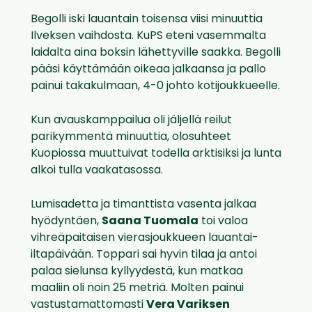
Begolli iski lauantain toisensa viisi minuuttia
Ilveksen vaihdosta. KuPS eteni vasemmalta
laidalta aina boksin lähettyville saakka. Begolli
pääsi käyttämään oikeaa jalkaansa ja pallo
painui takakulmaan, 4-0 johto kotijoukkueelle.
Kun avauskamppailua oli jäljellä reilut
parikymmentä minuuttia, olosuhteet
Kuopiossa muuttuivat todella arktisiksi ja lunta
alkoi tulla vaakatasossa.
Lumisadetta ja timanttista vasenta jalkaa
hyödyntäen,
Saana Tuomala
toi valoa
vihreäpaitaisen vierasjoukkueen lauantai-
iltapäivään. Toppari sai hyvin tilaa ja antoi
palaa sielunsa kyllyydestä, kun matkaa
maaliin oli noin 25 metriä. Molten painui
vastustamattomasti
Vera Variksen