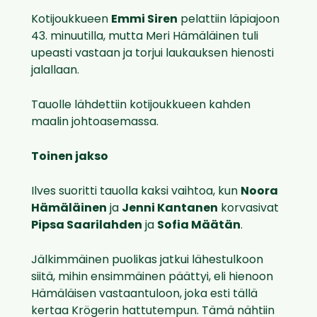
Kotijoukkueen
Emmi Siren
pelattiin läpiajoon
43. minuutilla, mutta Meri Hämäläinen tuli
upeasti vastaan ja torjui laukauksen hienosti
jalallaan.
Tauolle lähdettiin kotijoukkueen kahden
maalin johtoasemassa.
Toinen jakso
Ilves suoritti tauolla kaksi vaihtoa, kun
Noora
Hämäläinen
ja
Jenni Kantanen
korvasivat
Pipsa Saarilahden
ja
Sofia Määtän
.
Jälkimmäinen puolikas jatkui lähestulkoon
siitä, mihin ensimmäinen päättyi, eli hienoon
Hämäläisen vastaantuloon, joka esti tällä
kertaa Krögerin hattutempun. Tämä nähtiin