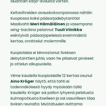
lauantain sarja-avausta varten.
Keltavihreiden avauskokoonpanossa nähtiin
Kuopiossa kaksi pääsarjadebytanttia!
Maalivahti
Meri Hämäläinen
ja vasempana
wing-backina pelannut
Tuuli Viinikka
esiintyivät pääsarjapeleissä ensimmäistä
kertaa, onnittelut molemmille.
Kuopiolaisia ei kiinnostanut Ilveksen
debytanttien juhla, vaan he pilasivat pirskeet
jo ottelun alkupuolella.
Viime kaudella kuopiolaisille 12 kertaa osunut
Aino Kröger
näytti, että tahti ei
todennäköisesti hyydy myöskään tällä
kaudella. Kröger sai pallon lyhyenä pelatusta
kulmapotkusta itselleen ja sai vasurilleen tilaa
boksin reunalta. Myötätuulen avittama