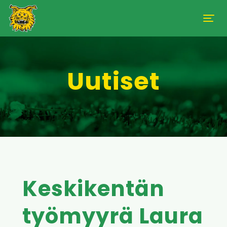
Uutiset
Keskikentän
työmyyrä Laura