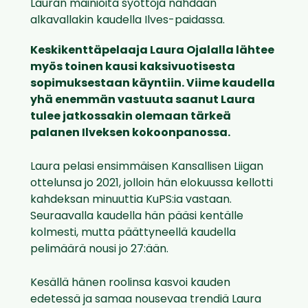
Lauran mainioita syöttöjä nähdään
alkavallakin kaudella Ilves-paidassa.
Keskikenttäpelaaja Laura Ojalalla lähtee
myös toinen kausi kaksivuotisesta
sopimuksestaan käyntiin. Viime kaudella
yhä enemmän vastuuta saanut Laura
tulee jatkossakin olemaan tärkeä
palanen Ilveksen kokoonpanossa.
Laura pelasi ensimmäisen Kansallisen Liigan
ottelunsa jo 2021, jolloin hän elokuussa kellotti
kahdeksan minuuttia KuPS:ia vastaan.
Seuraavalla kaudella hän pääsi kentälle
kolmesti, mutta päättyneellä kaudella
pelimäärä nousi jo 27:ään.
Kesällä hänen roolinsa kasvoi kauden
edetessä ja samaa nousevaa trendiä Laura