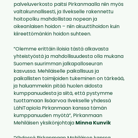
palveluverkosto paitsi Pirkanmaalla niin myös
valtakunnallisesti, ja Ilvekselle rakennettu
hoitopolku mahdollistaa nopean ja
oikeanlaisen hoidon – niin akuuttihoidon kuin
kiireettömänkin hoidon suhteen.
”Olemme erittäin iloisia tästä alkavasta
yhteistyöstä ja mahdollisuudesta olla mukana
Suomen suurimman jalkapalloseuran
kasvussa. Mehiläiselle paikallisuus ja
paikallisten toimijoiden tukeminen on tärkeää,
ja haluammekin pitää huolen aidosta
kumppanuudesta ja siitä, että pystymme
tuottamaan lisäarvoa Ilvekselle yhdessä
LähiTapiola Pirkanmaan kanssa tämän
kumppanuuden myötä”, Pirkanmaan
Mehiläisen yksikönjohtaja
Minna Kunvik