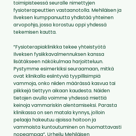
toimipisteessä seuralle nimettyjen
fysioterapeuttien vastaanotolla. Mehiläisen ja
Ilveksen kumppanuutta yhdistää yhteinen
arvopohja, jossa korostuu oppi yhdessä
tekemisen kautta.
”Fysioterapiaklinikka tekee yhteistyötä
Ilveksen fysiikkavalmennuksen kanssa
lisätäkseen näkökulmaa harjoitteluun.
Pystymme esimerkiksi seuraamaan, mitkä
ovat klinikalla esiintyviä tyypillisimpiä
vammoja, onko niiden määrässä kasvua tai
piikkejä tiettyyn aikaan kaudesta. Näiden
tietojen avulla voimme yhdessä miettiä
keinoja vammariskin alentamiseksi. Parasta
klinikassa on sen matala kynnys, jolloin
pelaaja hakeutuu ajoissa hoitoon ja
vammoista kuntoutuminen on huomattavasti
nopeampaa”, Urheilu Mehiläisen