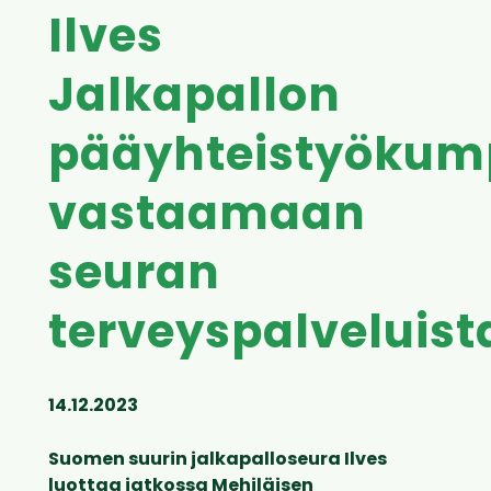
Ilves
Jalkapallon
pääyhteistyökum
vastaamaan
seuran
terveyspalveluist
14.12.2023
Suomen suurin jalkapalloseura Ilves
luottaa jatkossa Mehiläisen