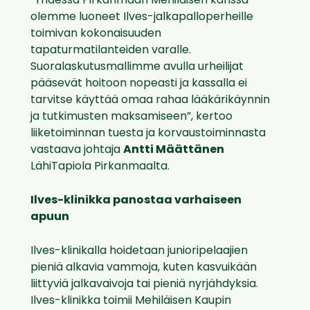
”Yhdessä Pirkanmaan Mehiläisen kanssa
olemme luoneet Ilves-jalkapalloperheille
toimivan kokonaisuuden
tapaturmatilanteiden varalle.
Suoralaskutusmallimme avulla urheilijat
pääsevät hoitoon nopeasti ja kassalla ei
tarvitse käyttää omaa rahaa lääkärikäynnin
ja tutkimusten maksamiseen”, kertoo
liiketoiminnan tuesta ja korvaustoiminnasta
vastaava johtaja
Antti Määttänen
LähiTapiola Pirkanmaalta.
Ilves-klinikka panostaa varhaiseen
apuun
Ilves-klinikalla hoidetaan junioripelaajien
pieniä alkavia vammoja, kuten kasvuikään
liittyviä jalkavaivoja tai pieniä nyrjähdyksia.
Ilves-klinikka toimii Mehiläisen Kaupin