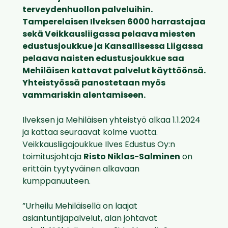
terveydenhuollon palveluihin.
Tamperelaisen Ilveksen 6000 harrastajaa
sekä Veikkausliigassa pelaava miesten
edustusjoukkue ja Kansallisessa Liigassa
pelaava naisten edustusjoukkue saa
Mehiläisen kattavat palvelut käyttöönsä.
Yhteistyössä panostetaan myös
vammariskin alentamiseen.
Ilveksen ja Mehiläisen yhteistyö alkaa 1.1.2024
ja kattaa seuraavat kolme vuotta.
Veikkausliigajoukkue Ilves Edustus Oy:n
toimitusjohtaja
Risto Niklas-Salminen
on
erittäin tyytyväinen alkavaan
kumppanuuteen.
”Urheilu Mehiläisellä on laajat
asiantuntijapalvelut, alan johtavat