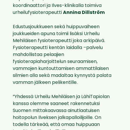
koordinaattori ja Ilves-klinikalla toimiva
urheilufysioterapeutti
Annina Dillström
Edustusjoukkueen sekä huippuvaiheen
joukkueiden apuna toimii lisäksi Urheilu
Mehiläisen fysioterapeutti joka arkipäivä.
Fysioterapeutti kentän laidalla –palvelu
mahdollistaa pelaajien
fysioterapiaharjoittelun seuraamisen,
vammojen kuntouttamisen ammattilaisen
silmien alla sekä madaltaa kynnystä palata
vamman jälkeen pelikentille.
”Yhdessä Urheilu Mehiläisen ja LähiTapiolan
kanssa olemme saaneet rakennetuksi
Suomen mittakaavassa ainutlaatuisen
hoitopolun Ilveksen jalkapalloilijoille. On
todella tärkeää, että omaa huippuaan