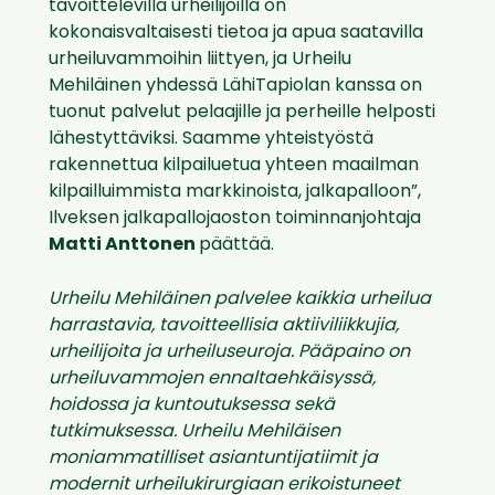
tavoittelevilla urheilijoilla on
kokonaisvaltaisesti tietoa ja apua saatavilla
urheiluvammoihin liittyen, ja Urheilu
Mehiläinen yhdessä LähiTapiolan kanssa on
tuonut palvelut pelaajille ja perheille helposti
lähestyttäviksi. Saamme yhteistyöstä
rakennettua kilpailuetua yhteen maailman
kilpailluimmista markkinoista, jalkapalloon”,
Ilveksen jalkapallojaoston toiminnanjohtaja
Matti Anttonen
päättää.
Urheilu Mehiläinen palvelee kaikkia urheilua
harrastavia, tavoitteellisia aktiiviliikkujia,
urheilijoita ja urheiluseuroja. Pääpaino on
urheiluvammojen ennaltaehkäisyssä,
hoidossa ja kuntoutuksessa sekä
tutkimuksessa. Urheilu Mehiläisen
moniammatilliset asiantuntijatiimit ja
modernit urheilukirurgiaan erikoistuneet