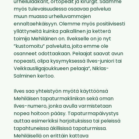
urheilulääkärit, ortopedit ja kirurgit. Saamme
myös tulevaisuudessa osaavaa palvelua
muun muassa urheiluvammojen
ennaltaehkäisyyn. Olemme myös positiivisesti
yllättyneitä kuinka paikallinen ja ketterä
toimija Mehiläinen on. Ilvekselle on jo nyt
”kustomoitu” palveluita, joita emme ole
osanneet odottaakaan. Pelaajat saavat avun
nopeasti, olipa kysymyksessä Ilves-juniori tai
Veikkausliigajoukkueen pelaaja”, Niklas-
Salminen kertoo.
Ilves saa yhteistyön myötä käyttöönsä
Mehiläisen tapaturmaklinikan sekä oman
Ilves-numero, jonka avulla varmistetaan
nopea hoitoon pääsy. Tapaturmapäivystys
auttaa esimerkiksi harjoituksissa tai peleissä
tapahtuneissa äkillisissä tapaturmissa.
Mehiläisellä on erittäin kattava