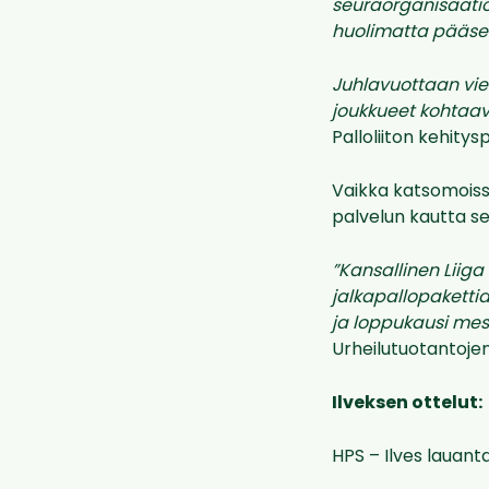
seuraorganisaatiom
huolimatta pääse
Juhlavuottaan vie
joukkueet kohtaav
Palloliiton kehitys
Vaikka katsomoissa
palvelun kautta s
”Kansallinen Liig
jalkapallopaketti
ja loppukausi mes
Urheilutuotantoje
Ilveksen ottelut:
HPS – Ilves lauanta