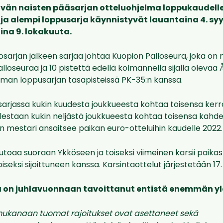
ävän naisten pääsarjan otteluohjelma loppukaudelle
i ja alempi loppusarja käynnistyvät lauantaina 4. sy
na 9. lokakuuta.
osarjan jälkeen sarjaa johtaa Kuopion Palloseura, joka on n
alloseuraa ja 10 pistettä edellä kolmannella sijalla olevaa 
mman loppusarjan tasapisteissä PK-35:n kanssa.
rjassa kukin kuudesta joukkueesta kohtaa toisensa ker
lestaan kukin neljästä joukkueesta kohtaa toisensa kahde
 mestari ansaitsee paikan euro-otteluihin kaudelle 2022.
utoaa suoraan Ykköseen ja toiseksi viimeinen karsii paikas
iseksi sijoittuneen kanssa. Karsintaottelut järjestetään 17. 
ga on juhlavuonnaan tavoittanut entistä enemmän yl
ukanaan tuomat rajoitukset ovat asettaneet sekä