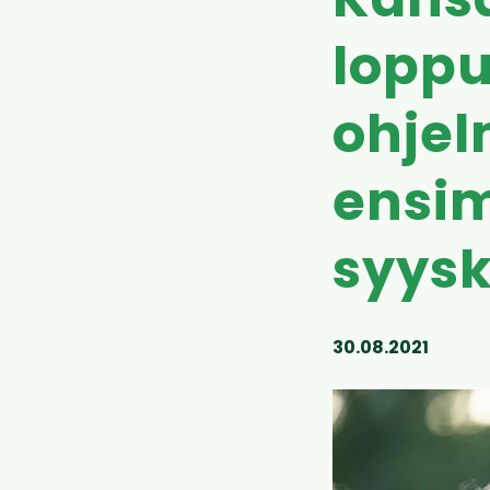
Kansa
loppu
ohjel
ensim
syys
30.08.2021