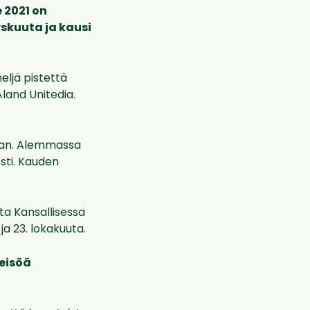
 2021 on
yskuuta ja kausi
eljä pistettä
Åland Unitedia.
ran. Alemmassa
sti. Kauden
ta Kansallisessa
ja 23. lokakuuta.
eisöä