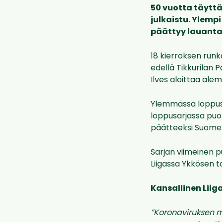
50 vuotta täytt
julkaistu. Ylemp
päättyy lauantai
18 kierroksen runk
edellä Tikkurilan P
Ilves aloittaa ale
Ylemmässä loppusa
loppusarjassa puo
päätteeksi Suomen
Sarjan viimeinen p
Liigassa Ykkösen to
Kansallinen Lii
”Koronaviruksen m