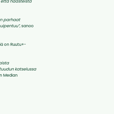
 että haasteista
un parhaat
huipentuu”
, sanoo
siä on Ruutu+-
aista
 Ruudun katselussa
en Median