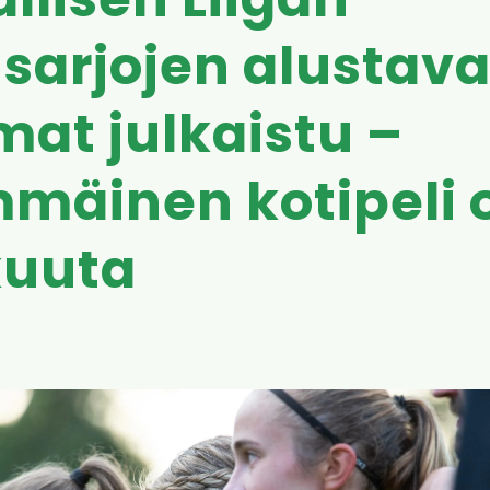
llisen Liigan
sarjojen alustava
mat julkaistu –
mäinen kotipeli o
kuuta