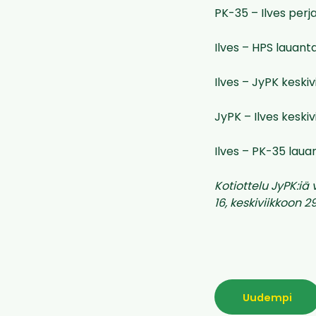
PK-35 – Ilves perja
Ilves – HPS lauanta
Ilves – JyPK keskiv
JyPK – Ilves keskiv
Ilves – PK-35 lauan
Kotiottelu JyPK:iä
16, keskiviikkoon 29
Uudempi