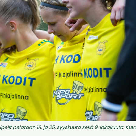
pelit pelataan 18. ja 25. syyskuuta sekä 9. lokakuuta. Kuva