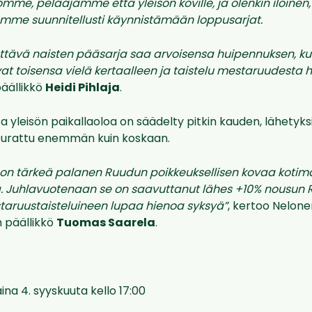
me, pelaajamme että yleisön koville, ja olenkin iloinen,
mme suunnitellusti käynnistämään loppusarjat.
ttävä naisten pääsarja saa arvoisensa huipennuksen, k
at toisensa vielä kertaalleen ja taistelu mestaruudesta 
päällikkö
Heidi Pihlaja
.
 yleisön paikallaoloa on säädelty pitkin kauden, lähetyk
eurattu enemmän kuin koskaan.
a on tärkeä palanen Ruudun poikkeuksellisen kovaa kotim
a. Juhlavuotenaan se on saavuttanut lähes +10% nousun
taruustaisteluineen lupaa hienoa syksyä”
, kertoo Nelon
n päällikkö
Tuomas Saarela
.
ina 4. syyskuuta kello 17:00