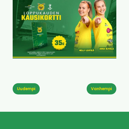
Uudempi
Vanhempi