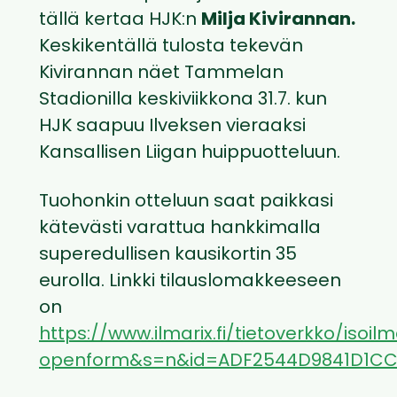
tällä kertaa HJK:n
Milja Kivirannan.
Keskikentällä tulosta tekevän
Kivirannan näet Tammelan
Stadionilla keskiviikkona 31.7. kun
HJK saapuu Ilveksen vieraaksi
Kansallisen Liigan huippuotteluun.
Tuohonkin otteluun saat paikkasi
kätevästi varattua hankkimalla
superedullisen kausikortin 35
eurolla. Linkki tilauslomakkeeseen
on
https://www.ilmarix.fi/tietoverkko/isoilm
openform&s=n&id=ADF2544D9841D1CC