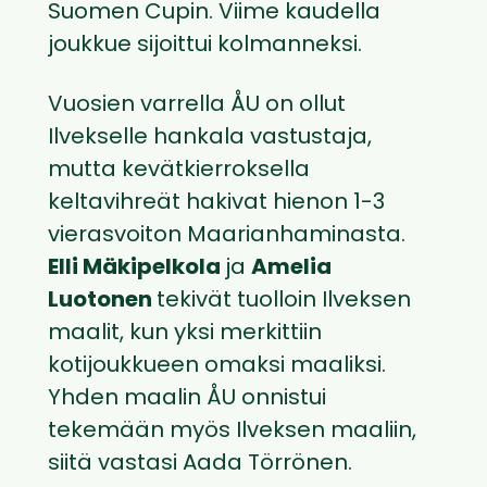
Suomen Cupin. Viime kaudella
joukkue sijoittui kolmanneksi.
Vuosien varrella ÅU on ollut
Ilvekselle hankala vastustaja,
mutta kevätkierroksella
keltavihreät hakivat hienon 1-3
vierasvoiton Maarianhaminasta.
Elli Mäkipelkola
ja
Amelia
Luotonen
tekivät tuolloin Ilveksen
maalit, kun yksi merkittiin
kotijoukkueen omaksi maaliksi.
Yhden maalin ÅU onnistui
tekemään myös Ilveksen maaliin,
siitä vastasi Aada Törrönen.