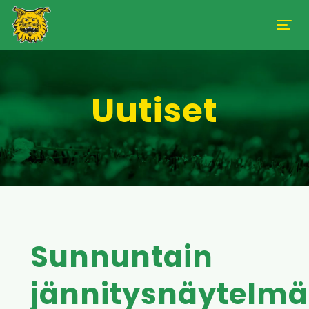
Uutiset
Sunnuntain
jännitysnäytelm