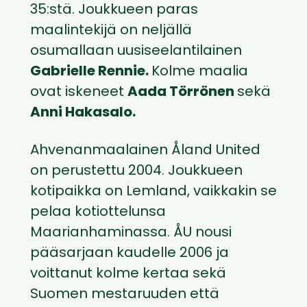
35:stä. Joukkueen paras
maalintekijä on neljällä
osumallaan uusiseelantilainen
Gabrielle Rennie.
Kolme maalia
ovat iskeneet
Aada Törrönen
sekä
Anni Hakasalo.
Ahvenanmaalainen Åland United
on perustettu 2004. Joukkueen
kotipaikka on Lemland, vaikkakin se
pelaa kotiottelunsa
Maarianhaminassa. ÅU nousi
pääsarjaan kaudelle 2006 ja
voittanut kolme kertaa sekä
Suomen mestaruuden että