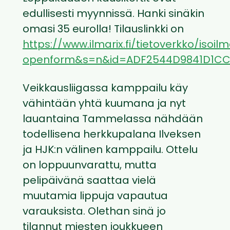
edullisesti myynnissä. Hanki sinäkin
omasi 35 eurolla! Tilauslinkki on
https://www.ilmarix.fi/tietoverkko/isoilm
openform&s=n&id=ADF2544D9841D1CC
Veikkausliigassa kamppailu käy
vähintään yhtä kuumana ja nyt
lauantaina Tammelassa nähdään
todellisena herkkupalana Ilveksen
ja HJK:n välinen kamppailu. Ottelu
on loppuunvarattu, mutta
pelipäivänä saattaa vielä
muutamia lippuja vapautua
varauksista. Olethan sinä jo
tilannut miesten joukkueen