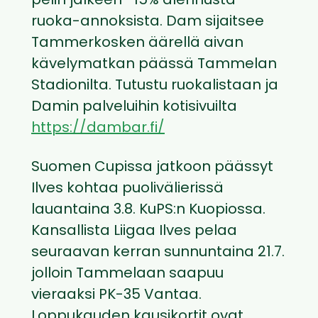
pelin jälkeen -15% alennusta
ruoka-annoksista. Dam sijaitsee
Tammerkosken äärellä aivan
kävelymatkan päässä Tammelan
Stadionilta. Tutustu ruokalistaan ja
Damin palveluihin kotisivuilta
https://dambar.fi/
Suomen Cupissa jatkoon päässyt
Ilves kohtaa puolivälierissä
lauantaina 3.8. KuPS:n Kuopiossa.
Kansallista Liigaa Ilves pelaa
seuraavan kerran sunnuntaina 21.7.
jolloin Tammelaan saapuu
vieraaksi PK-35 Vantaa.
Loppukauden kausikortit ovat