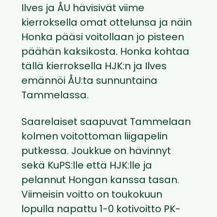
Ilves ja ÅU hävisivät viime
kierroksella omat ottelunsa ja näin
Honka pääsi voitollaan jo pisteen
päähän kaksikosta. Honka kohtaa
tällä kierroksella HJK:n ja Ilves
emännöi ÅU:ta sunnuntaina
Tammelassa.
Saarelaiset saapuvat Tammelaan
kolmen voitottoman liigapelin
putkessa. Joukkue on hävinnyt
sekä KuPS:lle että HJK:lle ja
pelannut Hongan kanssa tasan.
Viimeisin voitto on toukokuun
lopulla napattu 1-0 kotivoitto PK-