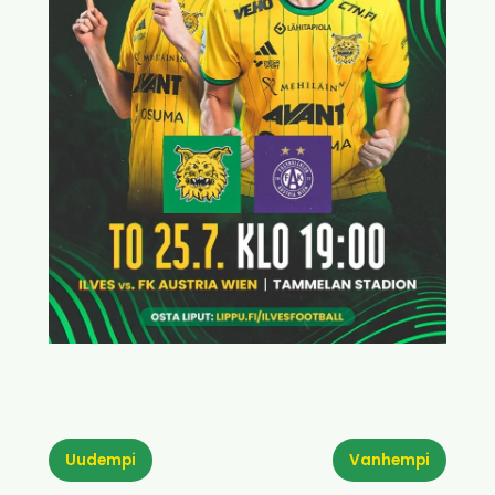
Uudempi
Vanhempi