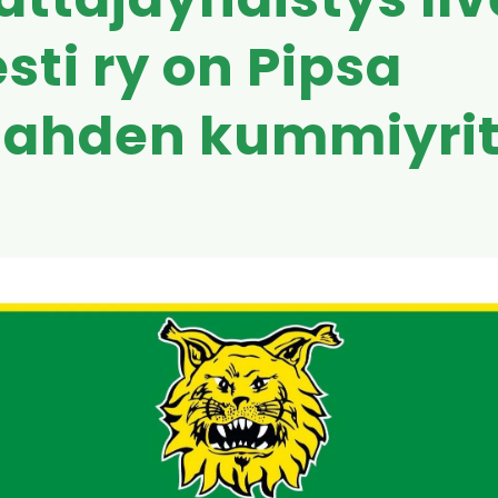
ttajayhdistys Ilv
esti ry on Pipsa
lahden kummiyri