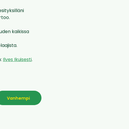
ityksilläni
rtoo.
auden kaikissa
aajista.
n:
Ilves Ikuisesti
.
Vanhempi