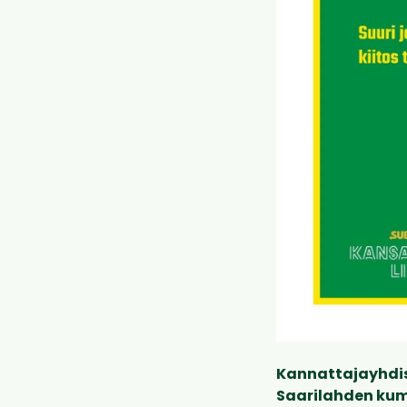
Kannattajayhdist
Saarilahden ku