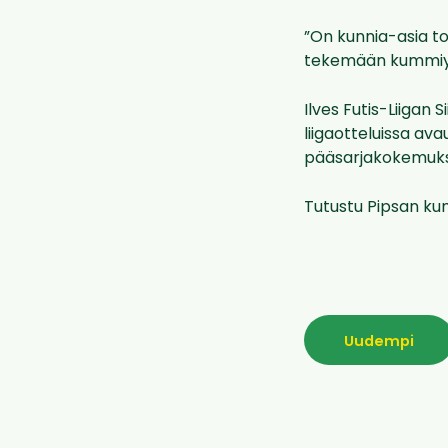
”On kunnia-asia to
tekemään kummiyri
Ilves Futis-Liigan
liigaotteluissa av
pääsarjakokemukse
Tutustu Pipsan kum
Uudempi