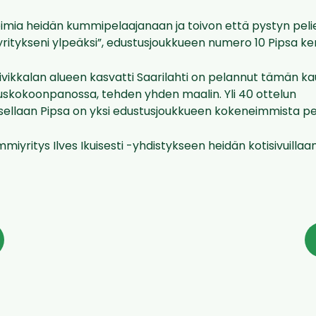
imia heidän kummipelaajanaan ja toivon että pystyn pelies
tykseni ylpeäksi”, edustusjoukkueen numero 10 Pipsa ke
 Siivikkalan alueen kasvatti Saarilahti on pelannut tämän k
auskokoonpanossa, tehden yhden maalin. Yli 40 ottelun
llaan Pipsa on yksi edustusjoukkueen kokeneimmista pel
miyritys Ilves Ikuisesti -yhdistykseen heidän kotisivuillaa