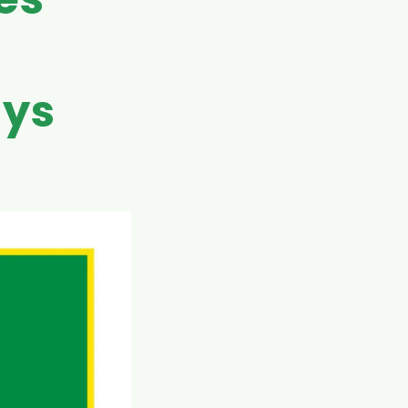
es
tys