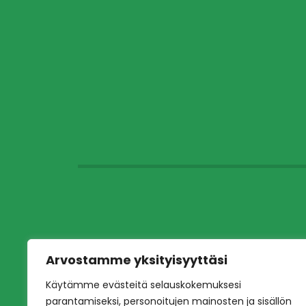
Arvostamme yksityisyyttäsi
Käytämme evästeitä selauskokemuksesi
parantamiseksi, personoitujen mainosten ja sisällön