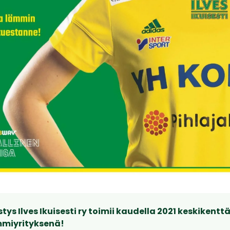
ys Ilves Ikuisesti ry toimii kaudella 2021 keskikentt
mmiyrityksenä!