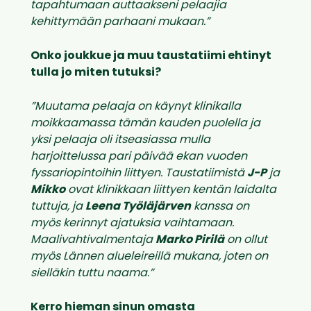
tapahtumaan auttaakseni pelaajia
kehittymään parhaani mukaan.”
Onko joukkue ja muu taustatiimi ehtinyt
tulla jo miten tutuksi?
”Muutama pelaaja on käynyt klinikalla
moikkaamassa tämän kauden puolella ja
yksi pelaaja oli itseasiassa mulla
harjoittelussa pari päivää ekan vuoden
fyssariopintoihin liittyen. Taustatiimistä
J-P
ja
Mikko
ovat klinikkaan liittyen kentän laidalta
tuttuja, ja
Leena Työläjärven
kanssa on
myös kerinnyt ajatuksia vaihtamaan.
Maalivahtivalmentaja
Marko Pirilä
on ollut
myös Lännen alueleireillä mukana, joten on
sielläkin tuttu naama.”
Kerro hieman sinun omasta