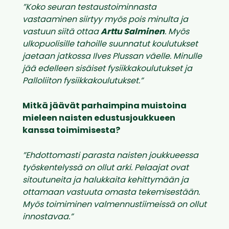
”Koko seuran testaustoiminnasta
vastaaminen siirtyy myös pois minulta ja
vastuun siitä ottaa
Arttu Salminen
. Myös
ulkopuolisille tahoille suunnatut koulutukset
jaetaan jatkossa Ilves Plussan väelle. Minulle
jää edelleen sisäiset fysiikkakoulutukset ja
Palloliiton fysiikkakoulutukset.”
Mitkä jäävät parhaimpina muistoina
mieleen naisten edustusjoukkueen
kanssa toimimisesta?
”Ehdottomasti parasta naisten joukkueessa
työskentelyssä on ollut arki. Pelaajat ovat
sitoutuneita ja halukkaita kehittymään ja
ottamaan vastuuta omasta tekemisestään.
Myös toimiminen valmennustiimeissä on ollut
innostavaa.”