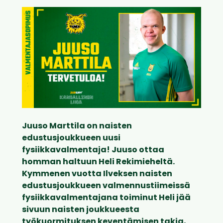
Juuso Marttila on naisten
edustusjoukkueen uusi
fysiikkavalmentaja! Juuso ottaa
homman haltuun Heli Rekimieheltä.
Kymmenen vuotta Ilveksen naisten
edustusjoukkueen valmennustiimeissä
fysiikkavalmentajana toiminut Heli jää
sivuun naisten joukkueesta
työkuormituksen keventämisen takia,