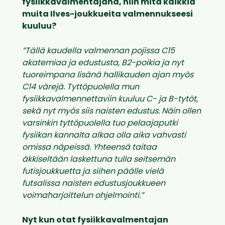
fysiikkavalmentajana, niin mitä kaikkia
muita Ilves-joukkueita valmennukseesi
kuuluu?
”Tällä kaudella valmennan pojissa C15
akatemiaa ja edustusta, B2-poikia ja nyt
tuoreimpana lisänä hallikauden ajan myös
C14 värejä. Tyttöpuolella mun
fysiikkavalmennettaviin kuuluu C- ja B-tytöt,
sekä nyt myös siis naisten edustus. Näin ollen
varsinkin tyttöpuolella tuo pelaajaputki
fysiikan kannalta alkaa olla aika vahvasti
omissa näpeissä. Yhteensä taitaa
äkkiseltään laskettuna tulla seitsemän
futisjoukkuetta ja siihen päälle vielä
futsalissa naisten edustusjoukkueen
voimaharjoittelun ohjelmointi.”
Nyt kun otat fysiikkavalmentajan