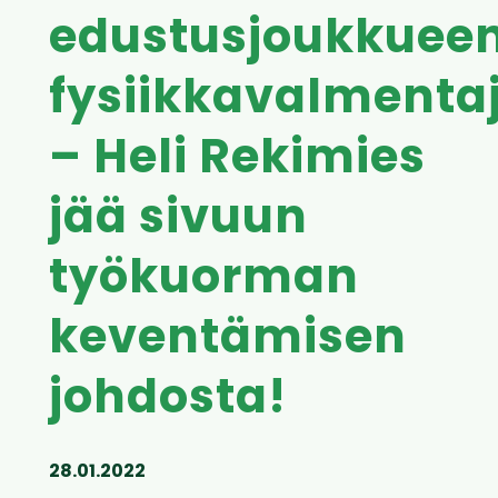
edustusjoukkuee
fysiikkavalmenta
– Heli Rekimies
jää sivuun
työkuorman
keventämisen
johdosta!
28.01.2022