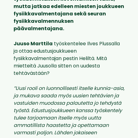
mutta jatkaa edelleen miesten joukkueen
fysiikkavalmentajana sekä seuran
fysiikkavalmennuksen
päävalmentajana.
Juuso Marttila
työskentelee Ilves Plussalla
ja ottaa edustusjoukkueen
fysiikkavalmentajan pestin Heliltä. Mitä
mietteitä Juusolla sitten on uudesta
tehtävästään?
”Uusi rooli on luonnollisesti itselle kunnia-asia,
ja mukava saada myös uusien tehtävien ja
vastuiden muodossa palautetta jo tehdystä
työstä. Edustusjoukkueen kanssa työskentely
tulee tarjoamaan itselle myös uutta
ammatillista haastetta ja opettamaan
varmasti paljon. Lähden jokaiseen