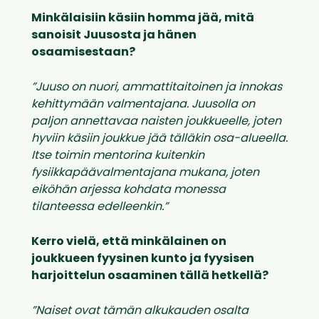
Minkälaisiin käsiin homma jää, mitä
sanoisit Juusosta ja hänen
osaamisestaan?
”Juuso on nuori, ammattitaitoinen ja innokas
kehittymään valmentajana. Juusolla on
paljon annettavaa naisten joukkueelle, joten
hyviin käsiin joukkue jää tälläkin osa-alueella.
Itse toimin mentorina kuitenkin
fysiikkapäävalmentajana mukana, joten
eiköhän arjessa kohdata monessa
tilanteessa edelleenkin.”
Kerro vielä, että minkälainen on
joukkueen fyysinen kunto ja fyysisen
harjoittelun osaaminen tällä hetkellä?
”Naiset ovat tämän alkukauden osalta