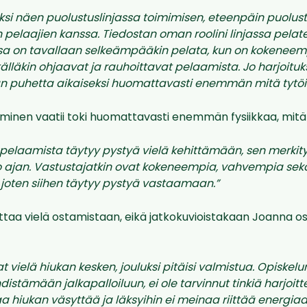
ksi näen puolustuslinjassa toimimisen, eteenpäin puolu
 pelaajien kanssa. Tiedostan oman roolini linjassa pelat
sa on tavallaan selkeämpääkin pelata, kun on kokeneem
ntälläkin ohjaavat ja rauhoittavat pelaamista. Jo
harjoituk
n puhetta aikaiseksi huomattavasti enemmän mitä tytöi
inen vaatii toki huomattavasti enemmän fysiikkaa, mitä ju
elaamista täytyy pystyä vielä kehittämään, sen merkity
 ajan. Vastustajatkin ovat kokeneempia, vahvempia sek
 joten siihen täytyy pystyä vastaamaan.”
ottaa vielä ostamistaan, eikä jatkokuvioistakaan Joanna o
t vielä hiukan kesken, jouluksi pitäisi valmistua. Opiskel
hdistämään jalkapalloiluun, ei ole tarvinnut tinkiä harjoit
aa hiukan väsyttää ja läksyihin ei meinaa riittää energia