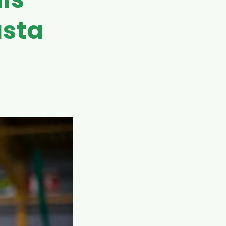
is
asta