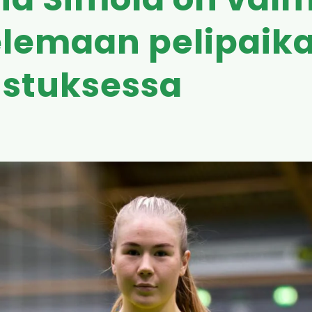
a Simola on valm
elemaan pelipaik
ustuksessa