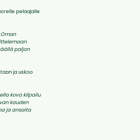
relle pelaajalle
a. Oman
ittelemaan
äällä paljon
taan ja uskoo
lla kova kilpailu
levan kauden
na ja ansaita