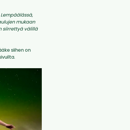
e Lempäälässä,
ataulujen mukaan
iirrettyä välillä
ääke siihen on
vuilta.