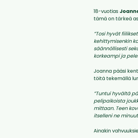
18-vuotias
Joanna
tämä on tärkeä as
”Tosi hyvät fiilik
kehittymisenkin 
säännöllisesti sek
korkeampi ja pel
Joanna pääsi kent
töitä tekemällä lu
”Tuntui hyvältä pä
pelipaikoista jou
mittaan. Teen kova
itselleni ne minuuti
Ainakin vahvuuksie