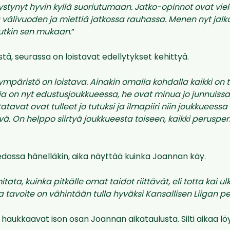
pystynyt hyvin kyllä suoriutumaan. Jatko-opinnot ovat viel
välivuoden ja miettiä jatkossa rauhassa. Menen nyt jalka
utkin sen mukaan.
”
tä, seurassa on loistavat edellytykset kehittyä.
ympäristö on loistava. Ainakin omalla kohdalla kaikki on t
ia on nyt edustusjoukkueessa, he ovat minua jo junnuiss
atavat ovat tulleet jo tutuksi ja ilmapiiri niin joukkueessa
ä. On helppo siirtyä joukkueesta toiseen, kaikki perusper
edossa hänelläkin, aika näyttää kuinka Joannan käy.
itata, kuinka pitkälle omat taidot riittävät, eli totta kai 
a tavoite on vähintään tulla hyväksi Kansallisen Liigan pe
u haukkaavat ison osan Joannan aikataulusta. Silti aikaa l