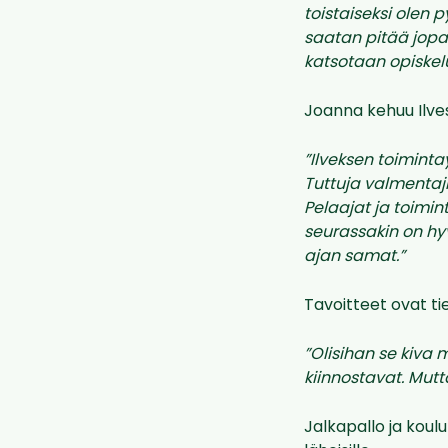
toistaiseksi olen 
saatan pitää jopa 
katsotaan opiskel
Joanna kehuu Ilves
”Ilveksen toiminta
Tuttuja valmentaj
Pelaajat ja toimint
seurassakin on hyv
ajan samat.”
Tavoitteet ovat ti
”Olisihan se kiva m
kiinnostavat. Mutt
Jalkapallo ja koul