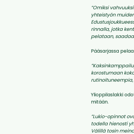
”Omiksi vahvuuksi
yhteistyön muiden
Edustusjoukkuees
rinnalla, jotka ke
pelataan, saadaa
Pääsarjassa pelaam
”Kaksinkamppailup
korostumaan koko
rutinoituneempia,
Ylioppilaslakki od
mitään.
”Lukio-opinnot ova
todella hienosti y
Välillä tosin mein