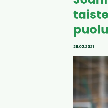
Joann
taist
puol
25.02.2021