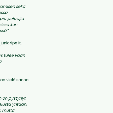
stamisen sekä
essa.
pia pelaajia
sissa
kun
ssä.
”
nioripelit.
s tulee vaan
ä
saa vielä sanoa
un on pystynyt
telusta yhtään.
a, mutta