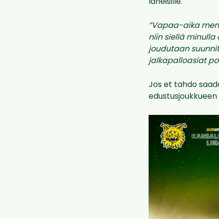
läheisille.
”Vapaa-aika mene
niin siellä minull
joudutaan suunnit
jalkapalloasiat po
Jos et tahdo saada
edustusjoukkueen ka