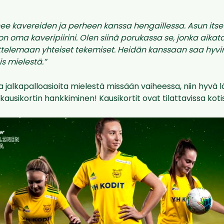
e kavereiden ja perheen kanssa hengaillessa. Asun its
a on oma kaveripiirini. Olen siinä porukassa se, jonka aik
telemaan yhteiset tekemiset. Heidän kanssaan saa hyvin s
is mielestä.”
 jalkapalloasioita mielestä missään vaiheessa, niin hyvä l
usikortin hankkiminen! Kausikortit ovat tilattavissa kotisi