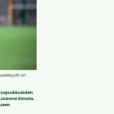
adebyytti on
stusjoukkueiden
n Joanna Simola,
kueen