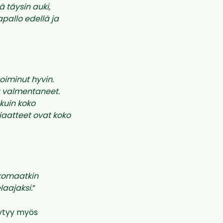
ä täysin auki,
pallo edellä ja
oiminut hyvin.
a valmentaneet.
 kuin koko
iaatteet ovat koko
ulkomaatkin
laajaksi.
”
öytyy myös