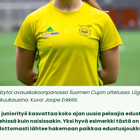
bytoi avauskokoonpanossa Suomen Cupin ottelussa. Liig
kuukausina. Kuva: Joope Erkkilä.
a juniorityö kasvattaa koko ajan uusia pelaajia edu
ehissä kuin naisissakin. Yksi hyvä esimerkki tästä o
lottomasti lähtee hakemaan paikkaa edustusjouk