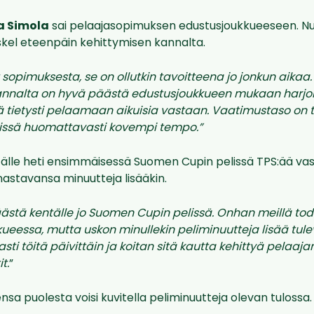
 Simola
sai pelaajasopimuksen edustusjoukkueeseen. Nuo
kel eteenpäin kehittymisen kannalta.
set sopimuksesta, se on ollutkin tavoitteena jo jonkun aika
kannalta on hyvä päästä edustusjoukkueen mukaan harjo
ä tietysti pelaamaan aikuisia vastaan. Vaatimustaso on t
eissä huomattavasti kovempi tempo.”
älle heti ensimmäisessä Suomen Cupin pelissä TPS:ää vas
nastavansa minuutteja lisääkin.
ästä kentälle jo Suomen Cupin pelissä. Onhan meillä tode
kkueessa, mutta uskon minullekin peliminuutteja lisää tu
sti töitä päivittäin ja koitan sitä kautta kehittyä pelaaja
t.
”
nsa puolesta voisi kuvitella peliminuutteja olevan tulossa.