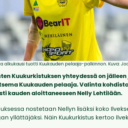
va alkukausi tuotti Kuukauden pelaaja-palkinnon. Kuva: Jo
ten Kuukurkistuksen yhteydessä on jälleen 
itsema Kuukauden pelaaja. Valinta kohdista
ti kauden aloittaneeseen Nelly Lehtilään.
uksessa nostetaan Nellyn lisäksi koko Ilveks
igan yllättäjäksi. Näin Kuukurkistus kertoo Ilv