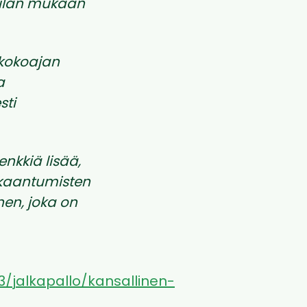
htilän mukaan
 kokoajan
a
sti
nkkiä lisää,
kkaantumisten
en, joka on
3/jalkapallo/kansallinen-