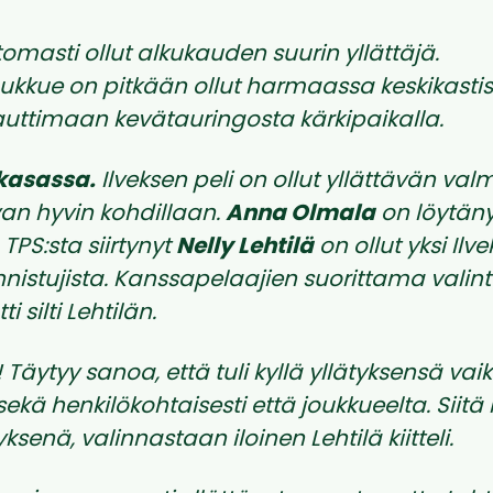
tomasti ollut alkukauden suurin yllättäjä.
ukkue on pitkään ollut harmaassa keskikasti
auttimaan kevätauringosta kärkipaikalla.
 kasassa.
Ilveksen peli on ollut yllättävän valm
an hyvin kohdillaan.
Anna Olmala
on löytän
TPS:sta siirtynyt
Nelly Lehtilä
on ollut yksi Ilv
nistujista. Kanssapelaajien suorittama vali
i silti Lehtilän.
! Täytyy sanoa, että tuli kyllä yllätyksensä vai
sekä henkilökohtaisesti että joukkueelta. Siit
yksenä, valinnastaan iloinen Lehtilä kiitteli.