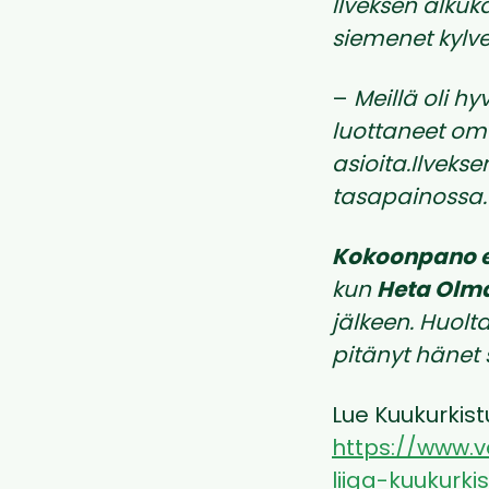
Ilveksen alkuk
siemenet kylve
–
Meillä oli h
luottaneet om
asioita.Ilveks
tasapainossa.
Kokoonpano e
kun
Heta Olm
jälkeen. Huolta
pitänyt hänet s
Lue Kuukurkis
https://www.ve
liiga-kuukurk