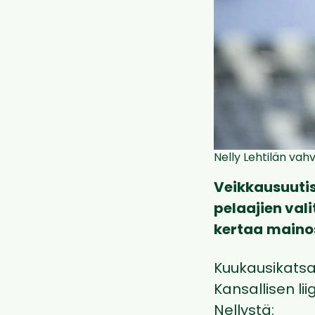
Nelly Lehtilän vah
Veikkausuutis
pelaajien val
kertaa
mainos
Kuukausikatsa
Kansallisen li
Nellystä: