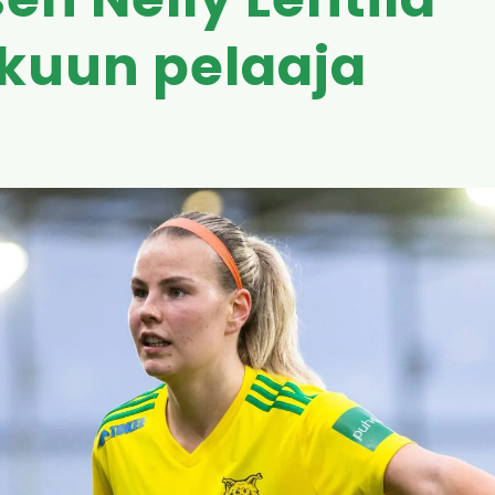
sen Nelly Lehtilä
kuun pelaaja