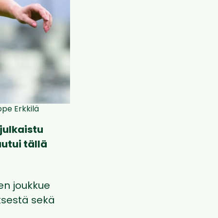
ope Erkkilä
julkaistu
utui tällä
en joukkue
eksestä sekä