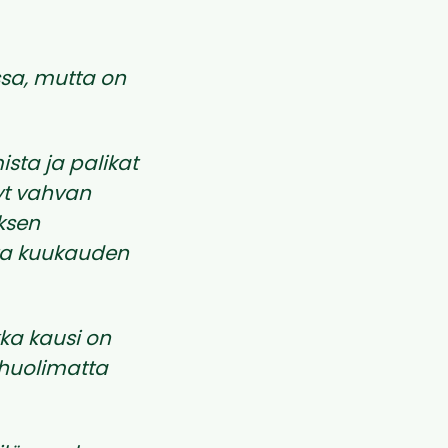
ssa, mutta on
ista ja palikat
yt vahvan
eksen
nta kuukauden
kka kausi on
ä huolimatta