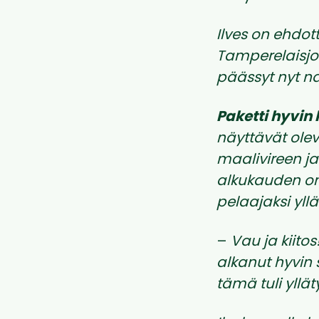
Ilves on ehdot
Tamperelaisjo
päässyt nyt n
Paketti hyvin
näyttävät olev
maalivireen ja 
alkukauden on
pelaajaksi yllätt
–
Vau ja kiitos
alkanut hyvin 
tämä tuli yllät