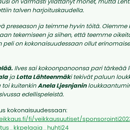
ausi on varmasti yllättänyt monet, mutta Le
ttiin talven harjoituskaudella.
yvä preseason ja teimme hyvin töitä. Olemme
aan tekemiseen ja siihen, että teemme oikeit
en peli on kokonaisuudessaan ollut erinomaise
lää.
Ilves sai kokoonpanoonsa pari tärkeää le
ala
ja
Lotta Lähteenmäk
i tekivät paluun lou
 toi kuitenkin
Anela Ljesnjanin
loukkaantumin
ivussa edellispeleistä.
tus kokonaisuudessaan:
ikkaus.fi/fi/veikkausuutiset/sponsorointi202
istus_kkpelaaja_huhti24