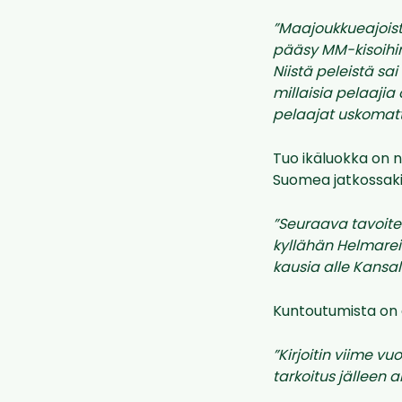
”Maajoukkueajoist
pääsy MM-kisoihin
Niistä peleistä sa
millaisia pelaajia
pelaajat uskomatt
Tuo ikäluokka on n
Suomea jatkossaki
”Seuraava tavoit
kyllähän Helmareih
kausia alle Kansal
Kuntoutumista on e
”Kirjoitin viime vu
tarkoitus jälleen a