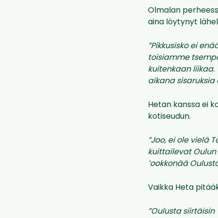
Olmalan
perheessä
aina löytynyt lähel
”Pikkusisko ei enä
toisiamme tsempan
kuitenkaan liikaa.
aikana sisaruksia
Hetan kanssa ei k
kotiseudun.
”Joo, ei ole vielä
kuittailevat Oulun
’ookkonää Oulusta
Vaikka Heta pitääk
”Oulusta siirtäisi