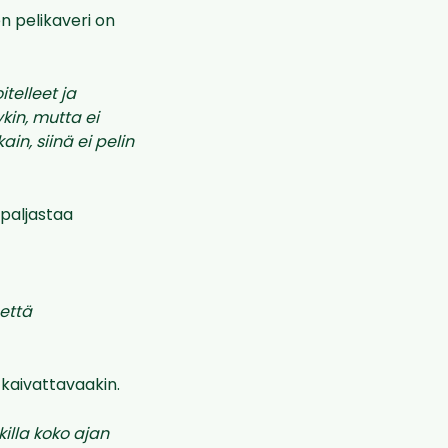
n pelikaveri on
telleet ja
kin, mutta ei
n, siinä ei pelin
 paljastaa
 että
 kaivattavaakin.
killa koko ajan