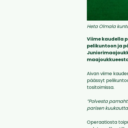
Heta Olmala kuntou
Viime kaudella 
pelikuntoon ja 
Juniorimaajoukk
maajoukkueesta
Aivan viime kauden
päässyt pelikuntoo
tositoimissa.
”Polvesta pamahti 
parisen kuukautta 
Operaatiosta toip