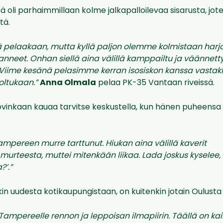
 oli parhaimmillaan kolme jalkapalloilevaa sisarusta, jote
tä.
ä pelaakaan, mutta kyllä paljon olemme kolmistaan harjoi
neet. Onhan siellä aina välillä kamppailtu ja väännetty
 Viime kesänä pelasimme kerran isosiskon kanssa vastakkai
 oltukaan
.”
Anna Olmala
pelaa PK-35 Vantaan riveissä.
ovinkaan kauaa tarvitse keskustella, kun hänen puheensa
 Tampereen murre tarttunut. Hiukan aina välillä kaverit
 murteesta, muttei mitenkään liikaa. Lada joskus kyselee,
?’.”
in uudesta kotikaupungistaan, on kuitenkin jotain Oulusta
n Tampereelle rennon ja leppoisan ilmapiirin. Täällä on kai