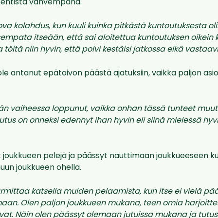
e entistä vahvempana.
kova kolahdus, kun kuuli
kuinka pitkästä kuntoutuksesta
oli
sempata itseään, että sai aloitettua kuntoutuksen oikein 
öitä niin hyvin, että polvi kestäisi jatkossa eikä vastaavi
i ole antanut epätoivon päästä ajatuksiin, vaikka paljon asi
ään vaiheessa loppunut, vaikka onhan tässä tunteet muuto
tus on onneksi edennyt ihan hyvin eli siinä mielessä hyvillä
 joukkueen pelejä ja päässyt nauttimaan joukkueeseen ku
uun joukkueen ohella.
armittaa katsella muiden pelaamista, kun itse ei vielä 
aan. Olen paljon joukkueen mukana, teen omia harjoittei
at. Näin olen päässyt olemaan jutuissa mukana ja tutu