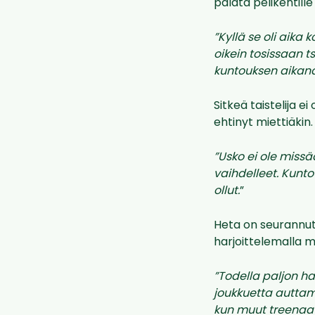
palata pelikentill
”Kyllä se oli aika 
oikein tosissaan t
kuntouksen aikana t
Sitkeä taistelija e
ehtinyt miettiäkin.
”Usko ei ole miss
vaihdelleet. Kuntou
ollut.
”
Heta on seurannut
harjoittelemalla m
”Todella paljon h
joukkuetta auttam
kun muut treenaav