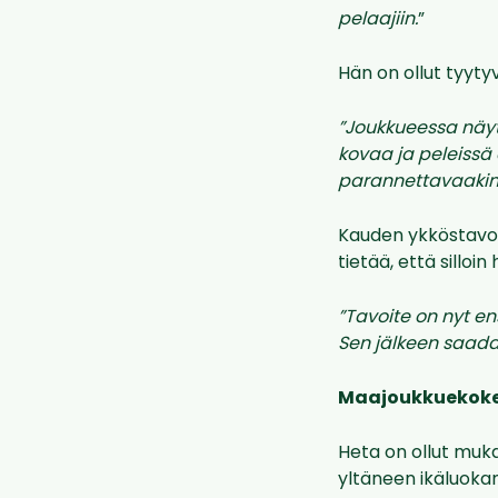
pelaajiin.
”
Hän on ollut tyyt
”Joukkueessa näyt
kovaa ja peleissä o
parannettavaakin. 
Kauden ykköstavoi
tietää, että sillo
”Tavoite on nyt en
Sen jälkeen saada 
Maajoukkuekoke
Heta on ollut muk
yltäneen ikäluokan