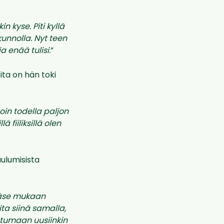
kin kyse. Piti kyllä
kunnolla. Nyt teen
a enää tulisi.
”
oita on hän toki
in todella paljon
 fiiliksillä olen
ulumisista
pääse mukaan
ta siinä samalla,
stumaan uusiinkin