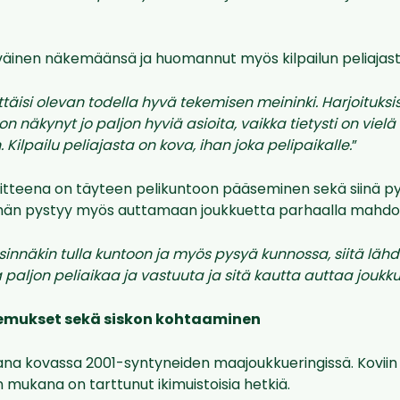
yväinen näkemäänsä ja huomannut myös kilpailun peliajas
täisi olevan todella hyvä tekemisen meininki. Harjoituks
n näkynyt jo paljon hyviä asioita, vaikka tietysti on vielä
Kilpailu peliajasta on kova, ihan joka pelipaikalle.
”
tteena on täyteen pelikuntoon pääseminen sekä siinä p
in hän pystyy myös auttamaan joukkuetta parhaalla mahdolli
sinnäkin tulla kuntoon ja myös pysyä kunnossa, siitä lähde
paljon peliaikaa ja vastuuta ja sitä kautta auttaa joukku
mukset sekä siskon kohtaaminen
ana kovassa 2001-syntyneiden maajoukkueringissä. Koviin 
 mukana on tarttunut ikimuistoisia hetkiä.