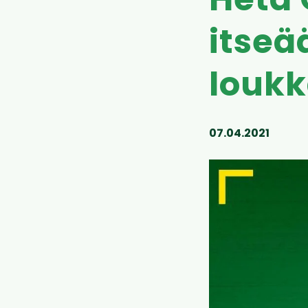
Heta 
itseä
loukk
07.04.2021