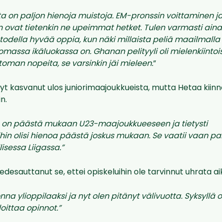
a on paljon hienoja muistoja. EM-pronssin voittaminen ja
 ovat tietenkin ne upeimmat hetket. Tulen varmasti ai
i todella hyvää oppia, kun näki millaista peliä
maailmalla
 omassa ikäluokassa on. Ghanan pelityyli oli mielenkiintoi
oman nopeita, se varsinkin jäi mieleen.
”
yt kasvanut ulos juniorimaajoukkueista, mutta Hetaa kiin
n.
e on päästä mukaan U23-maajoukkueeseen ja tietysti
in olisi hienoa päästä joskus mukaan. Se vaatii vaan pal
lisessa Liigassa.”
desauttanut se, ettei opiskeluihin ole tarvinnut uhrata ai
onna ylioppilaaksi ja nyt olen pitänyt välivuotta. Syksyllä ol
loittaa opinnot.”