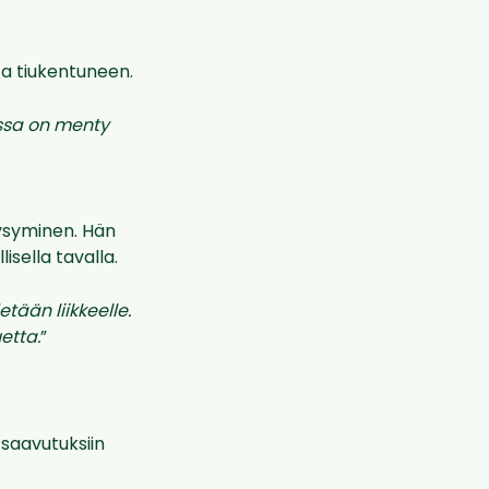
ta tiukentuneen.
issa on menty
ysyminen. Hän
sella tavalla.
tään liikkeelle.
etta.
”
saavutuksiin