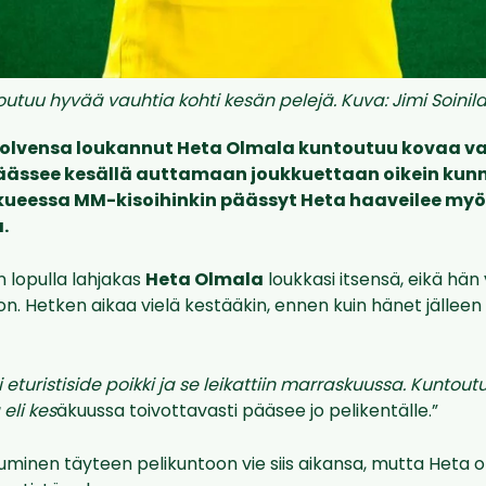
tuu hyvää vauhtia kohti kesän pelejä. Kuva: Jimi Soinila
polvensa loukannut Heta Olmala kuntoutuu kovaa v
päässee kesällä auttamaan joukkuettaan oikein kunn
ueessa MM-kisoihinkin päässyt Heta haaveilee myö
.
 lopulla lahjakas
Heta
Olmala
loukkasi itsensä, eikä hän
n. Hetken aikaa vielä kestääkin, ennen kuin hänet jällee
eturistiside poikki ja se leikattiin marraskuussa. Kuntout
eli kes
äkuussa toivottavasti pääsee jo pelikentälle.
”
uminen täyteen pelikuntoon vie siis aikansa, mutta Heta 