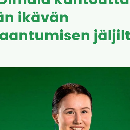
Olmala kuntoutt
än ikävän
aantumisen jäljil