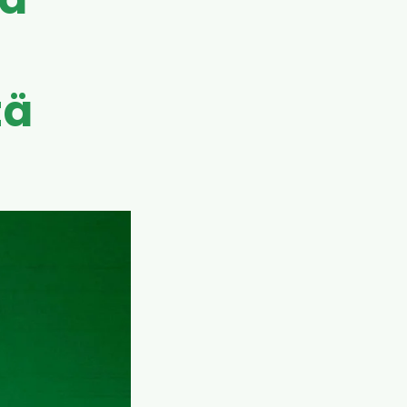
aa
tä