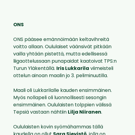
ONS
ONS pääsee emännöimään keltavihreitä
voitto allaan. Oululaiset väänsivät pitkään
vailla yhtään pistettä, mutta edellisessä
liigaottelussaan punapaidat kaatoivat TPS:n
Turun Yläkentällä.
Iris Lukkarila
viimeisteli
ottelun ainoan maalin jo 3. peliminuutilla.
Maali oli Lukkarilalle kauden ensimmäinen.
Myös nollapeli oli luonnollisesti sesongin
ensimmäinen. Oululaisten tolppien välissä
Tepsiä vastaan nähtiin
Lilja Niiranen
.
Oululaisten kovin syömähammas tällä
kaudella on ollut
Sara Sievistö
, jolla on