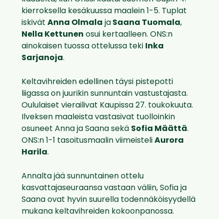
kierroksella kesäkuussa maalein 1-5. Tuplat
iskivät
Anna Olmala
ja
Saana Tuomala
,
Nella Kettunen
osui kertaalleen. ONS:n
ainokaisen tuossa ottelussa teki
Inka
Sarjanoja
.
Keltavihreiden edellinen täysi pistepotti
liigassa on juurikin sunnuntain vastustajasta.
Oululaiset vierailivat Kaupissa 27. toukokuuta.
Ilveksen maaleista vastasivat tuolloinkin
osuneet Anna ja Saana sekä
Sofia Määttä
.
ONS:n 1-1 tasoitusmaalin viimeisteli
Aurora
Harila
.
Annalta jää sunnuntainen ottelu
kasvattajaseuraansa vastaan väliin, Sofia ja
Saana ovat hyvin suurella todennäköisyydellä
mukana keltavihreiden kokoonpanossa.