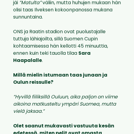
jäi
”Matulta”
väliin, mutta huhujen mukaan hän
olisi taas Ilveksen kokoonpanossa mukana
sunnuntaina.
ONS ja Raatin stadion ovat puolustajalle
tuttuja lähiajoilta, sillä Suomen Cupin
kohtaamisessa hän kellotti 45 minuuttia,
ennen kuin teki tauolla tilaa
Sara
Haapalalle
.
Millä mielin istumaan taas junaan ja
Oulun reissulle?
”Hyvillä fiiliksillä Ouluun, aika paljon on viime
aikoina matkusteltu ympäri Suomea, mutta
vielä jaksaa.”
Olet saanut mukavasti vastuuta kesän
edetessä, miten pelit ovat omasta