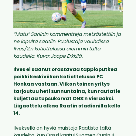
”Matu” Sarlinin kommentteja metsästettiin ja
ne lopulta saatiin. Puolustaja vauhdissa
Ilves/2:n kotiottelussa aiemmin tältä
kaudella. Kuva: Joope Erkkilä.
Ilves ei saanut orastavaa tappioputkea
poikki keskiviikon kotiottelussa FC
Honkaa vastaan. Viikon toinen yritys
tarjoutuu heti sunnuntaina, kun rautatie
kuljettaa tupsukorvat ONS:n vieraaksi.
Liigaottelu alkaa Raatin stadionilla kello
14.
Ilveksellä on hyviä muistoja Raatista tältä
kaudelta, kun Onssi kaatui Suomen Cupin 4.