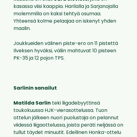
kasassa viisi kaappia. Harilalla ja Sarjanojalla
molemmilla on kaksi tehtyä osumaa.
Yhteensä kolme pelaajaa on iskenyt yhden
maalin.
Joukkueiden välinen piste-ero on 11 pistettä
Ilveksen hyväksi, väliin mahtuvat 10 pisteen
PK-35 ja 12 pojon TPS.
Sarlinin sanailut
Matilda Sarlin
teki liigadebyyttinsä
toukokuussa HJK-vierasottelussa. Tuon
ottelun jälkeen nuori puolustaja on pelannut
viidessä liigaottelussa, joista peräti neljässä on
tullut täydet minuutit. Edellinen Honka-ottelu