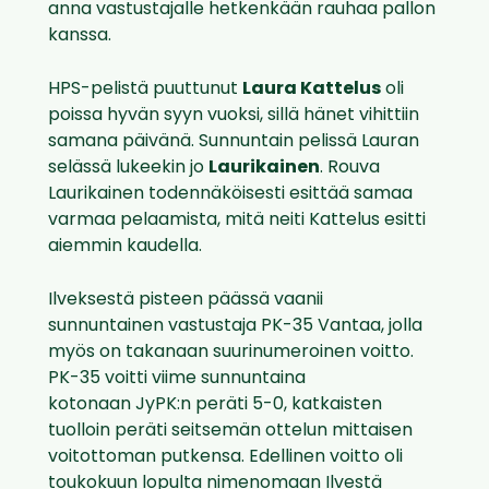
anna vastustajalle hetkenkään rauhaa pallon
kanssa.
HPS-pelistä puuttunut
Laura Kattelus
oli
poissa hyvän syyn vuoksi, sillä hänet vihittiin
samana päivänä. Sunnuntain pelissä Lauran
selässä lukeekin jo
Laurikainen
. Rouva
Laurikainen todennäköisesti esittää samaa
varmaa pelaamista, mitä neiti Kattelus esitti
aiemmin kaudella.
Ilveksestä pisteen päässä vaanii
sunnuntainen vastustaja PK-35 Vantaa, jolla
myös on takanaan suurinumeroinen voitto.
PK-35 voitti viime sunnuntaina
kotonaan JyPK:n peräti 5-0, katkaisten
tuolloin peräti seitsemän ottelun mittaisen
voitottoman putkensa. Edellinen voitto oli
toukokuun lopulta nimenomaan Ilvestä