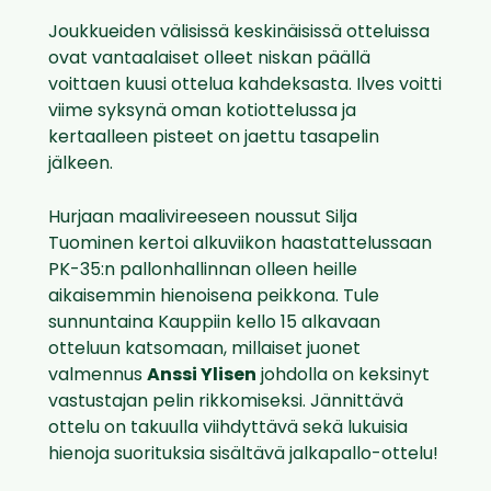
Joukkueiden välisissä keskinäisissä otteluissa
ovat vantaalaiset olleet niskan päällä
voittaen kuusi ottelua kahdeksasta. Ilves voitti
viime syksynä oman kotiottelussa ja
kertaalleen pisteet on jaettu tasapelin
jälkeen.
Hurjaan maalivireeseen noussut Silja
Tuominen kertoi alkuviikon haastattelussaan
PK-35:n pallonhallinnan olleen heille
aikaisemmin hienoisena peikkona. Tule
sunnuntaina Kauppiin kello 15 alkavaan
otteluun katsomaan, millaiset juonet
valmennus
Anssi Ylisen
johdolla on keksinyt
vastustajan pelin rikkomiseksi. Jännittävä
ottelu on takuulla viihdyttävä sekä lukuisia
hienoja suorituksia sisältävä jalkapallo-ottelu!