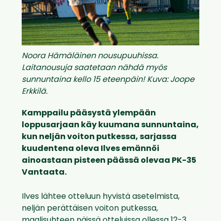
Noora Hämäläinen nousupuuhissa.
Laitanousuja saatetaan nähdä myös
sunnuntaina kello 15 eteenpäin! Kuva: Joope
Erkkilä.
Kamppailu pääsystä ylempään
loppusarjaan käy kuumana sunnuntaina,
kun neljän voiton putkessa, sarjassa
kuudentena oleva Ilves emännöi
ainoastaan pisteen päässä olevaa PK-35
Vantaata.
Ilves lähtee otteluun hyvistä asetelmista,
neljän perättäisen voiton putkessa,
maalisuhteen näissä otteluissa ollessa 12-3.