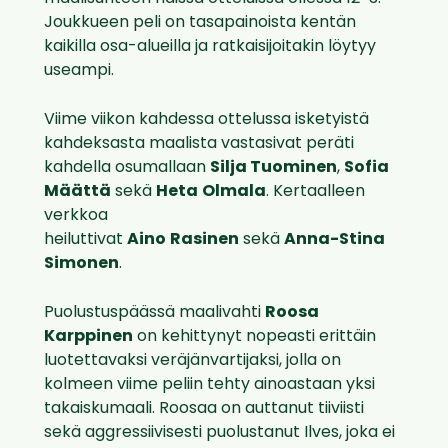
Joukkueen peli on tasapainoista kentän
kaikilla osa-alueilla ja ratkaisijoitakin löytyy
useampi.
Viime viikon kahdessa ottelussa isketyistä
kahdeksasta maalista vastasivat peräti
kahdella osumallaan
Silja Tuominen
,
Sofia
Määttä
sekä
Heta
Olmala
. Kertaalleen
verkkoa
heiluttivat
Aino
Rasinen
sekä
Anna-Stina
Simonen
.
Puolustuspäässä maalivahti
Roosa
Karppinen
on kehittynyt nopeasti erittäin
luotettavaksi veräjänvartijaksi, jolla on
kolmeen viime peliin tehty ainoastaan yksi
takaiskumaali. Roosaa on auttanut tiiviisti
sekä aggressiivisesti puolustanut Ilves, joka ei