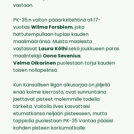
vastaan.
PK-35:n voiton pääarkkitehtinä oli 17-
vuotias
Wilma Forsblom
, joka
hattutempullaan tuplasi kauden
maalimääränsä. Muista maaleista
vastasivat
Laura
Kölhi
sekä joukkueen paras
maalintekijä
Oona Sevenius
.
Velma
Oikarinen
puolestaan torjui kauden
toisen nollapelinsä.
Kun Kansallisen liigan alkusarjaa on jäljellä
enää kolme kierrosta, ovat sunnuntaina
jaettavat pisteet molemmille todella
tärkeitä. Voitolla Ilves kasvattaisi
etumatkansa neljään pisteeseen, mutta
tappiolla puolestaan PK-35 Vantaa pääsisi
kahden pisteen karkumatkalle.