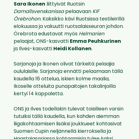
Sara Ikonen
liittyivät Ruotsin
Damallsvenskanissa
pelaavaan
KIF
Örebrohon
. Kaksikko kävi Ruotsissa testileirillä
elokuussa ja vakuutti ruotsalaisseuran johdon.
Örebrota edustavat myös
Helmarien
pelaajat, ONS-kasvatti
Emma Peuhkurinen
ja Ilves-kasvatti
Heidi Kollanen
.
Sarjanoja ja Ikonen olivat tärkeitä pelaajia
oululaisille. Sarjanoja ennätti pelaamaan tällä
kaudella 16 ottelua, iskien kolme maalia,
Ikoselle otteluita punapaitojen takalinjoilla
kertyi 14 kappaletta.
ONS ja Ilves todellakin tulevat toisilleen varsin
tutuiksi tällä kaudella, kun kahden aiemman
liigakohtaamisen lisäksi joukkueet kohtasivat
Suomen Cupin neljännellä kierroksella ja