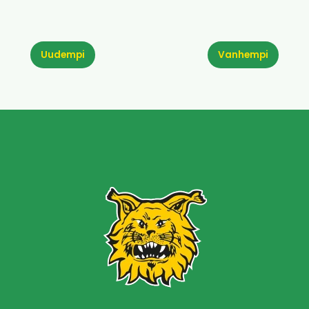
Uudempi
Vanhempi