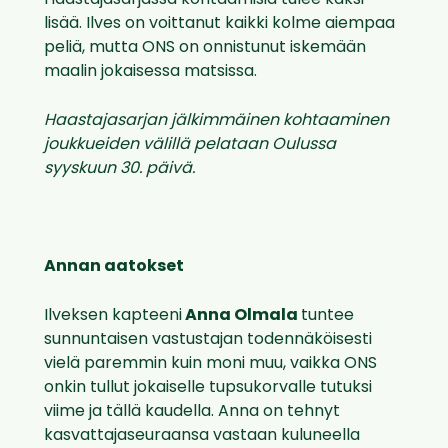
Haastajasarjassa kohtaamisia tulee kaksi
lisää. Ilves on voittanut kaikki kolme aiempaa
peliä, mutta ONS on onnistunut iskemään
maalin jokaisessa matsissa.
Haastajasarjan jälkimmäinen kohtaaminen
joukkueiden välillä pelataan Oulussa
syyskuun 30. päivä.
Annan aatokset
Ilveksen kapteeni
Anna Olmala
tuntee
sunnuntaisen vastustajan todennäköisesti
vielä paremmin kuin moni muu, vaikka ONS
onkin tullut jokaiselle tupsukorvalle tutuksi
viime ja tällä kaudella. Anna on tehnyt
kasvattajaseuraansa vastaan kuluneella