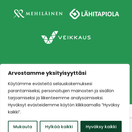
Arvostamme yksityisyyttäsi
Copyright © 2026 Ilves jalkapallo – Naisten
Käytämme evästeitä selauskokemuksesi
edustusjoukkue
Toteutus:
Mainostoimisto Värikäs
parantamiseksi, personoitujen mainosten ja sisällön
tarjoamiseksi ja liikenteemme analysoimiseksi.
Hyväksyt evästeidemme käytön klikkaamalla ”Hyväksy
kaikki”.
Mukauta
Hylkää kaikki
Hyväksy kaikki