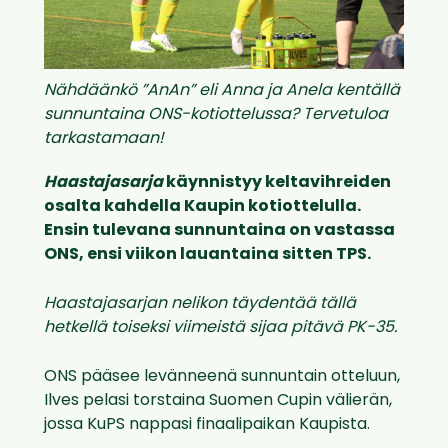
Nähdäänkö ”AnAn” eli Anna ja Anela kentällä
sunnuntaina ONS-kotiottelussa? Tervetuloa
tarkastamaan!
Haastajasarja
käynnistyy keltavihreiden
osalta kahdella Kaupin kotiottelulla.
Ensin tulevana sunnuntaina on vastassa
ONS, ensi viikon lauantaina sitten TPS.
Haastajasarjan nelikon täydentää tällä
hetkellä toiseksi viimeistä sijaa pitävä PK-35.
ONS pääsee levänneenä sunnuntain otteluun,
Ilves pelasi torstaina Suomen Cupin välierän,
jossa KuPS nappasi finaalipaikan Kaupista.