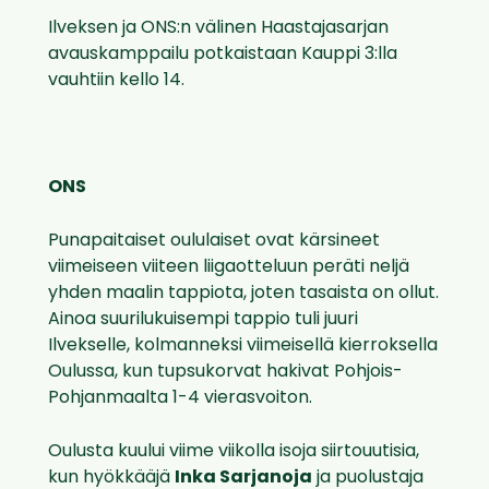
Ilveksen ja ONS:n välinen Haastajasarjan
avauskamppailu potkaistaan Kauppi 3:lla
vauhtiin kello 14.
ONS
Punapaitaiset oululaiset ovat kärsineet
viimeiseen viiteen liigaotteluun peräti neljä
yhden maalin tappiota, joten tasaista on ollut.
Ainoa suurilukuisempi tappio tuli juuri
Ilvekselle, kolmanneksi viimeisellä kierroksella
Oulussa, kun tupsukorvat hakivat Pohjois-
Pohjanmaalta 1-4 vierasvoiton.
Oulusta kuului viime viikolla isoja siirtouutisia,
kun hyökkääjä
Inka Sarjanoja
ja puolustaja