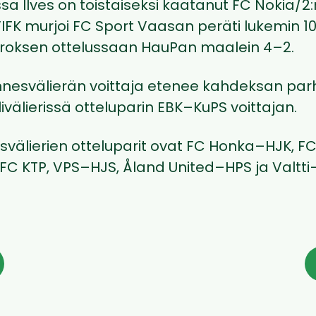
a Ilves on toistaiseksi kaatanut FC Nokia/2
VIFK murjoi FC Sport Vaasan peräti lukemin 10
rroksen ottelussaan HauPan maalein 4–2.
nnesvälierän voittaja etenee kahdeksan pa
ivälierissä otteluparin EBK–KuPS voittajan.
svälierien otteluparit ovat FC Honka–HJK, F
FC KTP, VPS–HJS, Åland United–HPS ja Valtti