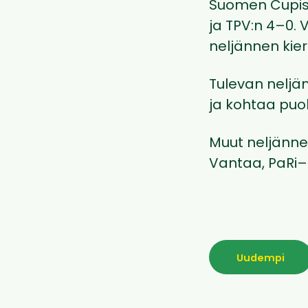
Suomen Cupiss
ja TPV:n 4–0. 
neljännen kie
Tulevan neljä
ja kohtaa puol
Muut neljänne
Vantaa, PaRi–
Uudempi