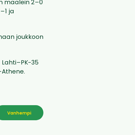
:n maalein 2–0
–1 ja
rhaan joukkoon
C Lahti–PK-35
–Athene.
Vanhempi