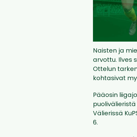
Naisten ja mi
arvottu. Ilves
Ottelun tark
kohtasivat my
Pääosin liigaj
puolivälierist
Välierissä KuPS
6.