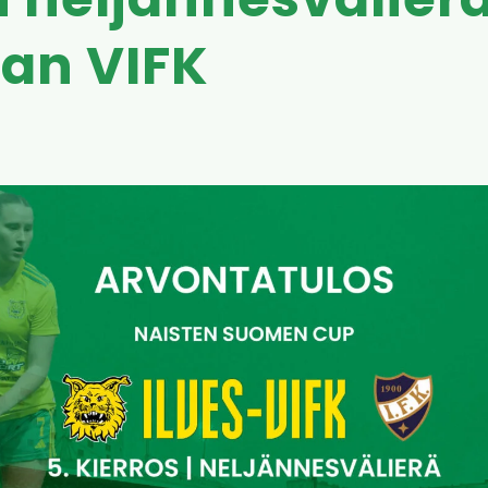
 neljännesvälier
an VIFK