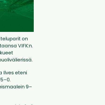
teluparit on
taansa VIFK:n.
kueet
olivälierissä.
 Ilves eteni
 5–0.
hteismaalein 9–