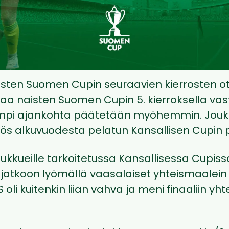
esten Suomen Cupin seuraavien kierrosten ot
 saa naisten Suomen Cupin 5. kierroksella vas
empi ajankohta päätetään myöhemmin. Jouk
ös alkuvuodesta pelatun Kansallisen Cupin pu
oukkueille tarkoitetussa Kansallisessa Cupissa
ä jatkoon lyömällä vaasalaiset yhteismaalein
 oli kuitenkin liian vahva ja meni finaaliin y