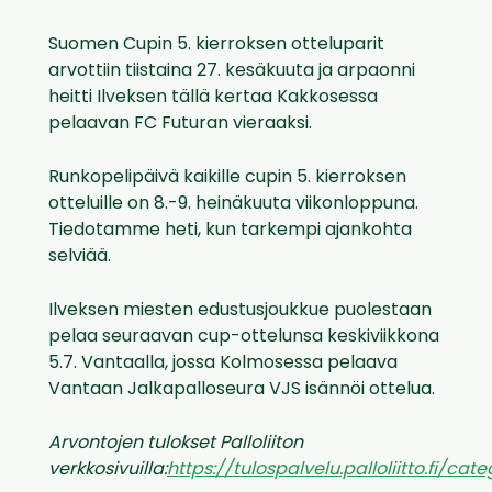
Suomen Cupin 5. kierroksen otteluparit
arvottiin tiistaina 27. kesäkuuta ja arpaonni
heitti Ilveksen tällä kertaa Kakkosessa
pelaavan FC Futuran vieraaksi.
Runkopelipäivä kaikille cupin 5. kierroksen
otteluille on 8.-9. heinäkuuta viikonloppuna.
Tiedotamme heti, kun tarkempi ajankohta
selviää.
Ilveksen miesten edustusjoukkue puolestaan
pelaa seuraavan cup-ottelunsa keskiviikkona
5.7. Vantaalla, jossa Kolmosessa pelaava
Vantaan Jalkapalloseura VJS isännöi ottelua.
Arvontojen tulokset Palloliiton
verkkosivuilla:
https://tulospalvelu.palloliitto.fi/ca