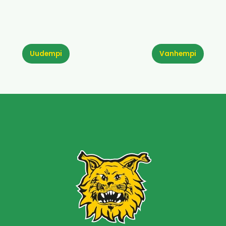
Uudempi
Vanhempi