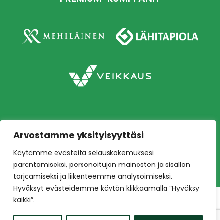
Arvostamme yksityisyyttäsi
Copyright © 2026 Ilves jalkapallo – Naisten
Käytämme evästeitä selauskokemuksesi
edustusjoukkue
Toteutus:
Mainostoimisto Värikäs
parantamiseksi, personoitujen mainosten ja sisällön
tarjoamiseksi ja liikenteemme analysoimiseksi.
Hyväksyt evästeidemme käytön klikkaamalla ”Hyväksy
kaikki”.