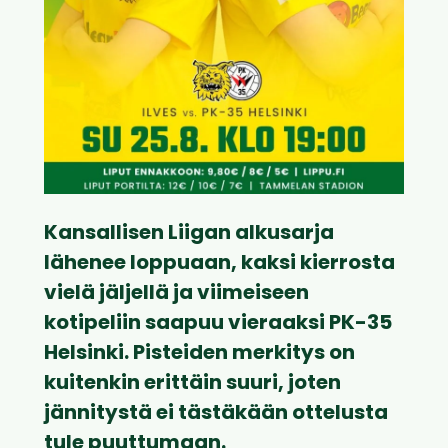
Kansallisen Liigan alkusarja
lähenee loppuaan, kaksi kierrosta
vielä jäljellä ja viimeiseen
kotipeliin saapuu vieraaksi PK-35
Helsinki. Pisteiden merkitys on
kuitenkin erittäin suuri, joten
jännitystä ei tästäkään ottelusta
tule puuttumaan.