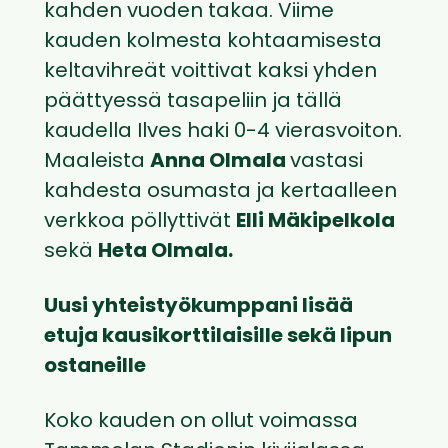
kahden vuoden takaa. Viime
kauden kolmesta kohtaamisesta
keltavihreät voittivat kaksi yhden
päättyessä tasapeliin ja tällä
kaudella Ilves haki 0-4 vierasvoiton.
Maaleista
Anna Olmala
vastasi
kahdesta osumasta ja kertaalleen
verkkoa pöllyttivät
Elli Mäkipelkola
sekä
Heta Olmala.
Uusi yhteistyökumppani lisää
etuja kausikorttilaisille sekä lipun
ostaneille
Koko kauden on ollut voimassa