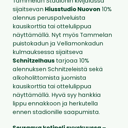
Tammelan Stadionin kivijalassa
sijaitsevan
Hiusstudio Nuovon
10%
alennus peruspalveluista
kausikorttia tai ottelulippua
näyttämällä. Nyt myös Tammelan
puistokadun ja Vellamonkadun
kulmauksessa sijaitseva
Schnitzelhaus
tarjoaa 10%
alennuksen Schnitzeleistä sekä
alkoholittomista juomista
kausikorttia tai ottelulippua
näyttämällä. Hyvä syy hankkia
lippu ennakkoon ja herkutella
ennen stadionille saapumista.