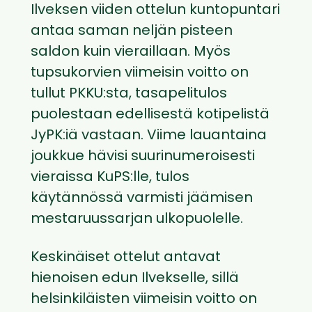
Ilveksen viiden ottelun kuntopuntari
antaa saman neljän pisteen
saldon kuin vieraillaan. Myös
tupsukorvien viimeisin voitto on
tullut PKKU:sta, tasapelitulos
puolestaan edellisestä kotipelistä
JyPK:iä vastaan. Viime lauantaina
joukkue hävisi suurinumeroisesti
vieraissa KuPS:lle, tulos
käytännössä varmisti jäämisen
mestaruussarjan ulkopuolelle.
Keskinäiset ottelut antavat
hienoisen edun Ilvekselle, sillä
helsinkiläisten viimeisin voitto on