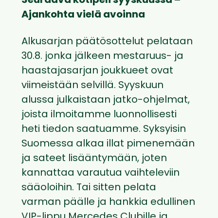
Seuraava kotipeli syyskuussa –
Ajankohta vielä avoinna
Alkusarjan päätösottelut pelataan
30.8. jonka jälkeen mestaruus- ja
haastajasarjan joukkueet ovat
viimeistään selvillä. Syyskuun
alussa julkaistaan jatko-ohjelmat,
joista ilmoitamme luonnollisesti
heti tiedon saatuamme. Syksyisin
Suomessa alkaa illat pimenemään
ja sateet lisääntymään, joten
kannattaa varautua vaihteleviin
sääoloihin. Tai sitten pelata
varman päälle ja hankkia edullinen
VIP-lippu Mercedes Clubille ja