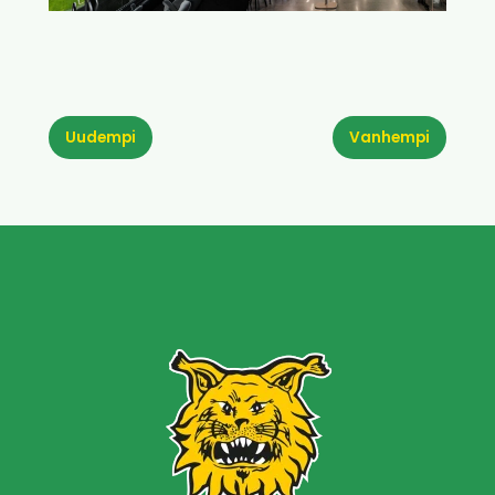
Uudempi
Vanhempi