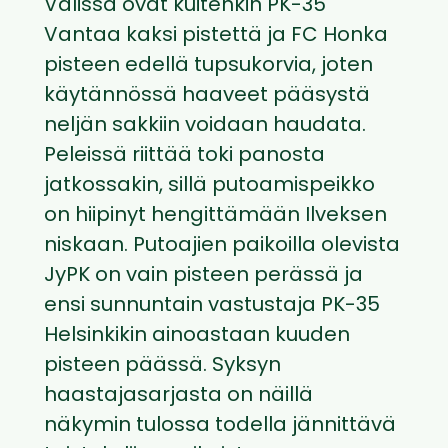
Välissä ovat kuitenkin PK-35
Vantaa kaksi pistettä ja FC Honka
pisteen edellä tupsukorvia, joten
käytännössä haaveet pääsystä
neljän sakkiin voidaan haudata.
Peleissä riittää toki panosta
jatkossakin, sillä putoamispeikko
on hiipinyt hengittämään Ilveksen
niskaan. Putoajien paikoilla olevista
JyPK on vain pisteen perässä ja
ensi sunnuntain vastustaja PK-35
Helsinkikin ainoastaan kuuden
pisteen päässä. Syksyn
haastajasarjasta on näillä
näkymin tulossa todella jännittävä