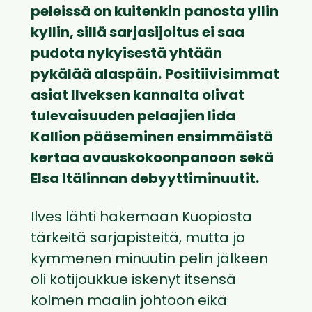
peleissä on kuitenkin panosta yllin
kyllin, sillä sarjasijoitus ei saa
pudota nykyisestä yhtään
pykälää alaspäin.
Positiivisimmat
asiat Ilveksen kannalta olivat
tulevaisuuden pelaajien Iida
Kallion pääseminen ensimmäistä
kertaa avauskokoonpanoon
sekä
Elsa Itälinnan debyyttiminuutit.
Ilves lähti hakemaan Kuopiosta
tärkeitä sarjapisteitä, mutta jo
kymmenen minuutin pelin jälkeen
oli kotijoukkue iskenyt itsensä
kolmen maalin johtoon eikä