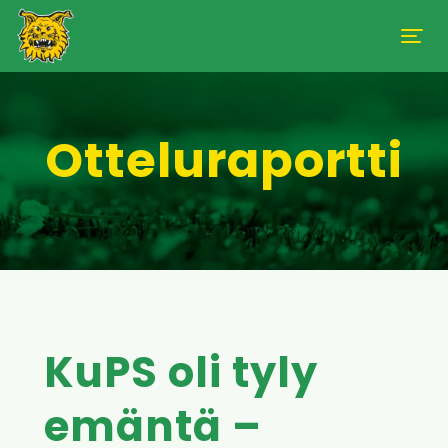
Otteluraportti
KuPS oli tyly
emäntä –