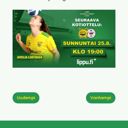
Uudempi
Vanhempi