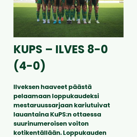
KUPS – ILVES 8-0
(4-0)
Ilveksen haaveet päästä
pelaamaan loppukaudeksi
mestaruussarjaan kariutuivat
lauantaina KuPS:n ottaessa
suurinumeroisen voiton
kotikentällään. Loppukauden