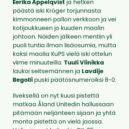
Eerika Appelqvist
ja hetken
päästä iski Kröger torjunnasta
kimmonneen pallon verkkoon ja vei
kotijoukkueen jo kuuden maalin
johtoon. Näiden jälkeen mentiin yli
puoli tuntia ilman lisäosumia, mutta
kaksi maalia KuPS vielä iski ottelun
viime minuuteilla.
Tuuli Viinikka
laukoi seitsemännen ja
Lavdije
Begolli
puski päätösnumeroiksi 8-0.
Ilveksellä on nyt kuusi pistettä
matkaa Åland Unitedin hallussaan
pitämään neljänteen sijaan ja yhtä
monta pistettä on vielä jaossa.